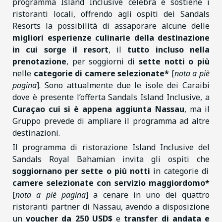
programma Island Inclusive celebra e sostiene i
ristoranti locali, offrendo agli ospiti dei Sandals
Resorts la possibilità di assaporare alcune delle
migliori esperienze culinarie della destinazione
in cui sorge il resort
, il
tutto incluso nella
prenotazione
, per soggiorni di
sette notti o più
nelle
categorie di camere selezionate*
[
nota a piè
pagina
]. Sono attualmente due le isole dei Caraibi
dove è presente l’offerta Sandals Island Inclusive, a
Curaçao cui si è appena aggiunta Nassau
, ma il
Gruppo prevede di ampliare il programma ad altre
destinazioni.
Il programma di ristorazione Island Inclusive del
Sandals Royal Bahamian invita gli ospiti che
soggiornano per sette o più notti
in categorie di
camere selezionate con servizio maggiordomo*
[
nota a piè pagina
] a cenare in uno dei quattro
ristoranti partner di Nassau, avendo a disposizione
un
voucher da
250 USD$
e
transfer di andata e