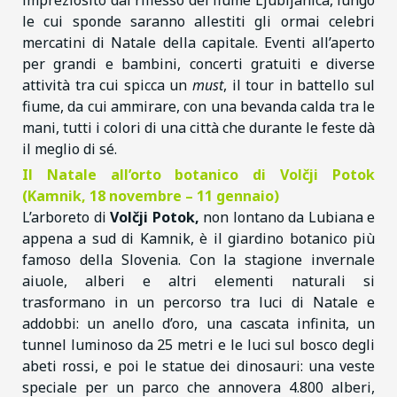
impreziosito dal riflesso del fiume Ljubljanica, lungo
le cui sponde saranno allestiti gli ormai celebri
mercatini di Natale della capitale. Eventi all’aperto
per grandi e bambini, concerti gratuiti e diverse
attività tra cui spicca un
must
, il tour in battello sul
fiume, da cui ammirare, con una bevanda calda tra le
mani, tutti i colori di una città che durante le feste dà
il meglio di sé.
Il Natale all’orto botanico di Volčji Potok
(Kamnik, 18 novembre – 11 gennaio)
L’arboreto di
Volčji Potok,
non lontano da Lubiana e
appena a sud di Kamnik, è il giardino botanico più
famoso della Slovenia. Con la stagione invernale
aiuole, alberi e altri elementi naturali si
trasformano in un percorso tra luci di Natale e
addobbi: un anello d’oro, una cascata infinita, un
tunnel luminoso da 25 metri e le luci sul bosco degli
abeti rossi, e poi le statue dei dinosauri: una veste
speciale per un parco che annovera 4.800 alberi,