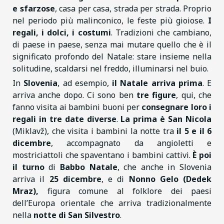
e sfarzose
, casa per casa, strada per strada. Proprio
nel periodo più malinconico, le feste più gioiose.
I
regali, i dolci, i costumi
. Tradizioni che cambiano,
di paese in paese, senza mai mutare quello che è il
significato profondo del Natale: stare insieme nella
solitudine, scaldarsi nel freddo, illuminarsi nel buio.
In
Slovenia
, ad esempio,
il Natale arriva prima
. E
arriva anche dopo. Ci sono ben
tre figure
, qui, che
fanno visita ai bambini buoni per
consegnare loro i
regali in tre date diverse
.
La prima è San Nicola
(Miklavž), che visita i bambini la notte tra
il 5 e il 6
dicembre
, accompagnato da angioletti e
mostriciattoli che spaventano i bambini cattivi.
È poi
il turno
di
Babbo Natale
, che anche in Slovenia
arriva il
25 dicembre
, e di
Nonno Gelo (Dedek
Mraz),
figura comune al folklore dei paesi
dell’Europa orientale che arriva tradizionalmente
nella
notte di San Silvestro
.