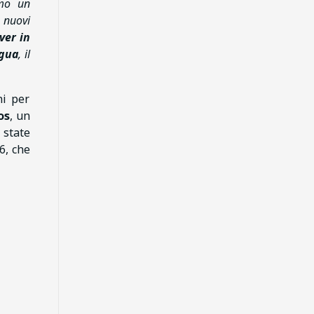
amo un
i nuovi
ver in
igua
, il
ni per
os
, un
 state
6, che