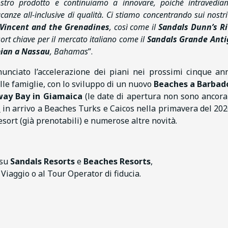
stro prodotto e continuiamo a innovare, poiché intravedi
canze all-inclusive di qualità. Ci stiamo concentrando sui nostr
 Vincent and the Grenadines
, così come il
Sandals Dunn’s Ri
esort chiave per il mercato italiano come il
Sandals Grande Ant
ian a Nassau
, Bahamas
”.
nunciato l’accelerazione dei piani nei prossimi cinque an
alle famiglie, con lo sviluppo di un nuovo
Beaches a Barbad
ay Bay in Giamaica
(le date di apertura non sono ancora
e
in arrivo a Beaches Turks e Caicos nella primavera del 202
sort (già prenotabili) e numerose altre novità.
 su
Sandals Resorts
e
Beaches Resorts
,
i Viaggio o al Tour Operator di fiducia.