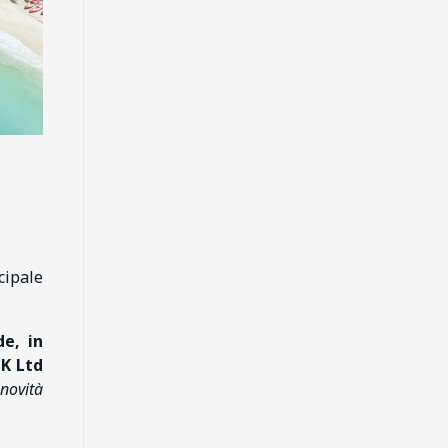
ncipale
e, in
UK Ltd
 novità