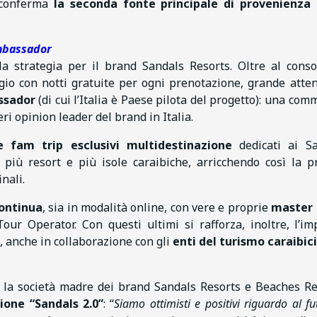
 conferma
la seconda fonte principale di provenienza
p
mbassador
a strategia per il brand Sandals Resorts. Oltre al conso
ggio con notti gratuite per ogni prenotazione, grande atte
ssador
(di cui l’Italia è Paese pilota del progetto): una com
ri opinion leader del brand in Italia.
e fam trip esclusivi multidestinazione
dedicati ai Sa
 più resort e più isole caraibiche, arricchendo così la p
inali.
ontinua
, sia in modalità online, con vere e proprie
master 
our Operator. Con questi ultimi si rafforza, inoltre, l’i
, anche in collaborazione con gli
enti del turismo caraibici
, la società madre dei brand Sandals Resorts e Beaches Re
ione “Sandals 2.0”
: “
Siamo ottimisti e positivi riguardo al fu