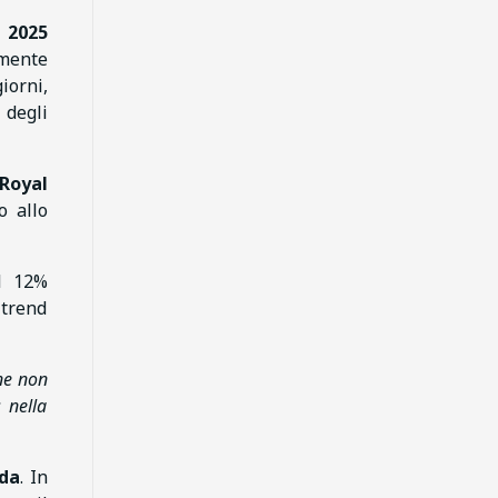
 2025
amente
iorni,
 degli
 Royal
o allo
el 12%
 trend
ne non
 nella
da
. In