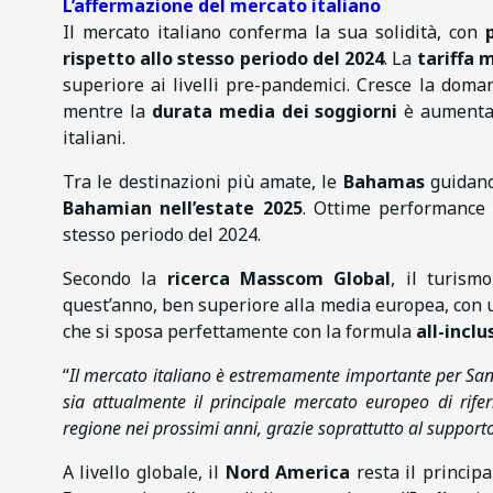
L’affermazione del mercato italiano
Il mercato italiano conferma la sua solidità, con
rispetto allo stesso periodo del 2024
. La
tariffa 
superiore ai livelli pre-pandemici. Cresce la dom
mentre la
durata media dei soggiorni
è aumentata
italiani.
Tra le destinazioni più amate, le
Bahamas
guidano
Bahamian nell’estate 2025
. Ottime performance
stesso periodo del 2024.
Secondo la
ricerca Masscom Global
, il turism
quest’anno, ben superiore alla media europea, con u
che si sposa perfettamente con la formula
all-inclu
“
Il mercato italiano è estremamente importante per Sa
sia attualmente il principale mercato europeo di rifer
regione nei prossimi anni, grazie soprattutto al supporto
A livello globale, il
Nord America
resta il princip