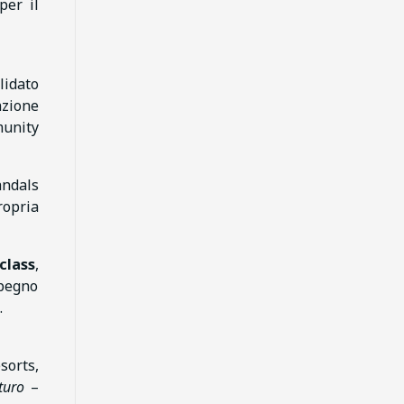
er il
lidato
nzione
munity
ndals
ropria
class
,
mpegno
.
sorts,
turo
–