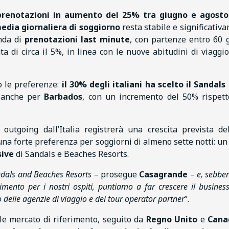
prenotazioni in aumento del 25% tra giugno e agosto
media giornaliera di soggiorno
resta stabile e significativ
anda di
prenotazioni last minute
, con partenze entro 60 g
 di circa il 5%, in linea con le nuove abitudini di viaggio
 le preferenze:
il 30% degli italiani ha scelto il Sandals
 anche per
Barbados
, con un incremento del 50% rispett
o outgoing dall’Italia registrerà una crescita prevista d
na forte preferenza per soggiorni di almeno sette notti: un
sive
di Sandals e Beaches Resorts.
ndals and Beaches Resorts
– prosegue
Casagrande
–
e, sebbe
imento per i nostri ospiti, puntiamo a far crescere il business
 delle agenzie di viaggio e dei tour operator partner
”.
ale mercato di riferimento, seguito da
Regno Unito
e
Cana