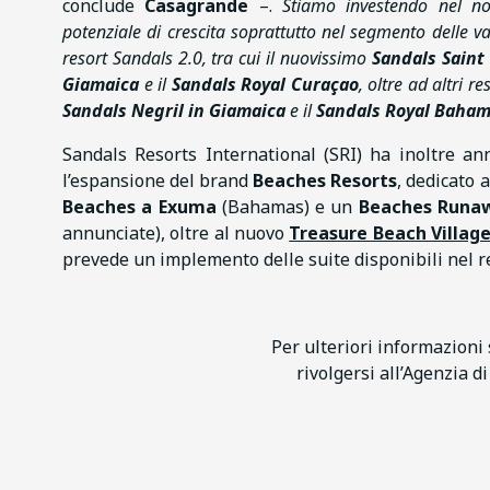
conclude
Casagrande
–.
Stiamo investendo nel no
potenziale di crescita soprattutto nel segmento delle va
resort Sandals 2.0, tra cui il nuovissimo
Sandals Saint
Giamaica
e il
Sandals Royal Curaçao
, oltre ad altri r
Sandals Negril in Giamaica
e il
Sandals Royal Baham
Sandals Resorts International (SRI) ha inoltre an
l’espansione del brand
Beaches Resorts
, dedicato 
Beaches a Exuma
(Bahamas) e un
Beaches Runaw
annunciate), oltre al nuovo
Treasure Beach Villag
prevede un implemento delle suite disponibili nel re
Per ulteriori informazioni
rivolgersi all’Agenzia d