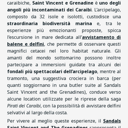
caraibiche,
Saint Vincent e Grenadine
è
uno degli
angoli più incontaminati dei Caraibi
. L’arcipelago,
composto da 32 isole e isolotti, custodisce una
straordinaria biodiversità marina
e, tra le
esperienze più emozionanti proposte, spicca
l’escursione in mare dedicata all’
avvistamento di
balene e delfini
, che permette di osservare questi
magnifici cetacei nel loro habitat naturale. Gli
amanti del mondo sottomarino possono inoltre
partecipare a immersioni guidate tra alcuni dei
fondali più spettacolari dell’arcipelago
, mentre al
tramonto, una suggestiva crociera in barca (per
quanti soggiornano in una butler suite al Sandals
Saint Vincent and the Grenadines), conduce verso
alcune location utilizzate per le riprese della saga
Pirati dei Caraibi
, con la possibilità di avvistare delfini
selvativi al largo della costa.
Per vivere al meglio queste esperienze, il
Sandals
Saint Vincent and The Grenadines
rappresenta il