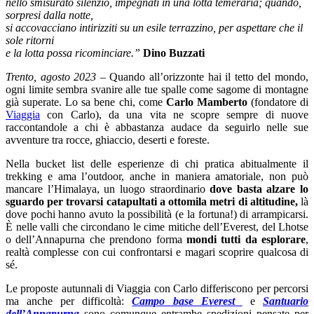
nello smisurato silenzio, impegnati in una lotta temeraria; quando,
sorpresi dalla notte,
si accovacciano intirizziti su un esile terrazzino, per aspettare che il
sole ritorni
e la lotta possa ricominciare.”
Dino Buzzati
Trento, agosto 2023
– Quando all’orizzonte hai il tetto del mondo,
ogni limite sembra svanire alle tue spalle come sagome di montagne
già superate. Lo sa bene chi, come
Carlo Mamberto
(fondatore di
Viaggia
con Carlo), da una vita ne scopre sempre di nuove
raccontandole a chi è abbastanza audace da seguirlo nelle sue
avventure tra rocce, ghiaccio, deserti e foreste.
Nella bucket list delle esperienze di chi pratica abitualmente il
trekking e ama l’outdoor, anche in maniera amatoriale, non può
mancare l’Himalaya, un luogo straordinario
dove basta alzare lo
sguardo per trovarsi catapultati a ottomila metri di altitudine,
là
dove pochi hanno avuto la possibilità (e la fortuna!) di arrampicarsi.
È nelle valli che circondano le cime mitiche dell’Everest, del Lhotse
o dell’Annapurna che prendono forma
mondi tutti da esplorare
,
realtà complesse con cui confrontarsi e magari scoprire qualcosa di
sé.
Le proposte autunnali di Viaggia con Carlo differiscono per percorsi
ma anche per difficoltà:
Campo base Everest
e
Santuario
dell’Annapurna
sono comunque entrambe spedizioni pensate per