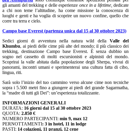
gli amanti del trekking e delle esperienze
once in a lifetime,
dedicate
a chi non teme l’altitudine, ha come missione la conoscenza di
luoghi e genti e ha voglia di scoprire un nuovo confine, quello che
corre tra terra e cielo.
Campo base Everest (partenza unica dal 15 al 30 ottobre 2023)
Sedici giorni di avventura nella natura wild della
Valle del
Khumbu
, ai piedi delle cime più alte del mondo; il più classico dei
trekking, destinazione Campo base Everest. È senza dubbio un
sogno nel cassetto di molti escursionisti e alpinisti del mondo.
Scoprirai la valle abitata dalla popolazione degli Sherpa, vivrai di
panorami, incontri umani e sperimenterai una cultura fatta di cibo,
lingua, riti.
Sarà solo l’inizio del tuo cammino verso alcune cime non tecniche
sopra i 5.500 metri fino a giungere ai piedi del grande Sagarmatha,
la “madre di tutti gli Dei”: un’esperienza totalizzante.
INFORMAZIONI GENERALI
DURATA:
16 giorni dal 15 al 30 ottobre 2023
QUOTA:
2.850 €
NUMERO PARTECIPANTI:
min 9, max 12
PERNOTTAMENTI
: 3 in hotel, 11 in lodge
PASTI:
14 colazioni, 11 pranzi, 12 cene