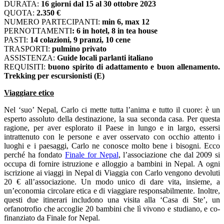
DURATA:
16 giorni dal 15 al 30 ottobre 2023
QUOTA:
2.350 €
NUMERO PARTECIPANTI:
min 6, max 12
PERNOTTAMENTI
: 6 in hotel, 8 in tea house
PASTI:
14 colazioni, 9 pranzi, 10 cene
TRASPORTI:
pulmino privato
ASSISTENZA:
Guide locali parlanti italiano
REQUISITI:
buono spirito di adattamento e buon allenamento.
Trekking per escursionisti (E)
Viaggiare etico
Nel ‘suo’ Nepal, Carlo ci mette tutta l’anima e tutto il cuore: è un
esperto assoluto della destinazione, la sua seconda casa. Per questa
ragione, per aver esplorato il Paese in lungo e in largo, essersi
intrattenuto con le persone e aver osservato con occhio attento i
luoghi e i paesaggi, Carlo ne conosce molto bene i bisogni. Ecco
perché ha fondato
Finale for Nepal
, l’associazione che dal 2009 si
occupa di fornire istruzione e alloggio a bambini in Nepal. A ogni
iscrizione ai viaggi in Nepal di Viaggia con Carlo vengono devoluti
20 € all’associazione. Un modo unico di dare vita, insieme, a
un’economia circolare etica e di viaggiare responsabilmente. Inoltre,
questi due itinerari includono una visita alla ‘Casa di Ste’, un
orfanotrofio che accoglie 20 bambini che lì vivono e studiano, e co-
finanziato da Finale for Nepal.