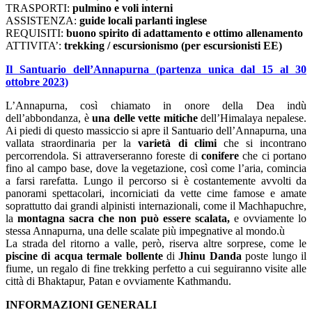
TRASPORTI:
pulmino e voli interni
ASSISTENZA:
guide locali parlanti inglese
REQUISITI:
buono spirito di adattamento e ottimo allenamento
ATTIVITA’:
trekking / escursionismo (per escursionisti EE)
Il Santuario dell’Annapurna (partenza unica dal 15 al 30
ottobre 2023)
L’Annapurna, così chiamato in onore della Dea indù
dell’abbondanza, è
una delle vette mitiche
dell’Himalaya nepalese.
Ai piedi di questo massiccio si apre il Santuario dell’Annapurna, una
vallata straordinaria per la
varietà di climi
che si incontrano
percorrendola. Si attraverseranno foreste di
conifere
che ci portano
fino al campo base, dove la vegetazione, così come l’aria, comincia
a farsi rarefatta. Lungo il percorso si è costantemente avvolti da
panorami spettacolari, incorniciati da vette cime famose e amate
soprattutto dai grandi alpinisti internazionali, come il Machhapuchre,
la
montagna sacra che non può essere scalata,
e ovviamente lo
stessa Annapurna, una delle scalate più impegnative al mondo.ù
La strada del ritorno a valle, però, riserva altre sorprese, come le
piscine di acqua termale bollente
di
Jhinu Danda
poste lungo il
fiume, un regalo di fine trekking perfetto a cui seguiranno visite alle
città di Bhaktapur, Patan e ovviamente Kathmandu.
INFORMAZIONI GENERALI