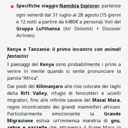
Specifiche viaggio
Namibia Explorer
: partenze
ogni venerdì dal 31 luglio al 28 agosto (15 giorni
e 12 notti a partire da 6480€ a persona). Voli del
Gruppo Lufthansa
(Air Dolomiti + Discover
Airlines)
Kenya e Tanzania: il primo incontro con
animali
fantastici
I paesaggi del
Kenya
sono probabilmente i primi a
venire in mente quando si sente pronunciare la
parola “Africa”.
Dai piedi del
Kilimanjaro
alle rive colorate dei laghi
della
Rift Valley
, rifugio di fenicotteri e uccelli
migratori, fino alle infinite savane del
Masai Mara
,
regno incontrastato dei grandi mammiferi africani.
Particolarmente emozionante la
Grande
Migrazione
estiva: un’immensa mandria di
gnu,
zebre e gazzelle
che attraversa il fiume Mara in