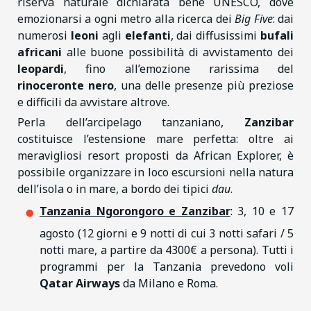
riserva naturale dichiarata bene UNESCO, dove
emozionarsi a ogni metro alla ricerca dei
Big Five
: dai
numerosi
leoni
agli
elefanti
, dai diffusissimi
bufali
africani
alle buone possibilità di avvistamento dei
leopardi
, fino all’emozione rarissima del
rinoceronte nero
, una delle presenze più preziose
e difficili da avvistare altrove.
Perla dell’arcipelago tanzaniano,
Zanzibar
costituisce l’estensione mare perfetta: oltre ai
meravigliosi resort proposti da African Explorer, è
possibile organizzare in loco escursioni nella natura
dell’isola o in mare, a bordo dei tipici
dau
.
Tanzania Ngorongoro e Zanzibar
: 3, 10 e 17
agosto (12 giorni e 9 notti di cui 3 notti safari / 5
notti mare, a partire da 4300€ a persona). Tutti i
programmi per la Tanzania prevedono voli
Qatar Airways
da Milano e Roma.