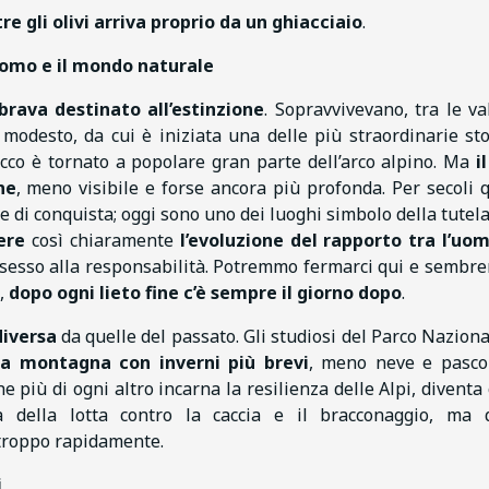
re gli olivi arriva proprio da un ghiacciaio
.
’uomo e il mondo naturale
rava destinato all’estinzione
. Sopravvivevano, tra le val
modesto, da cui è iniziata una delle più straordinarie sto
cco è tornato a popolare gran parte dell’arco alpino. Ma
i
ne
, meno visibile e forse ancora più profonda. Per secoli 
e di conquista; oggi sono uno dei luoghi simbolo della tutela
gere
così chiaramente
l’evoluzione del rapporto tra l’uom
possesso alla responsabilità. Potremmo fermarci qui e sembr
à,
dopo ogni lieto fine c’è sempre il giorno dopo
.
diversa
da quelle del passato. Gli studiosi del Parco Naziona
a montagna con inverni più brevi
, meno neve e pasco
 più di ogni altro incarna la resilienza delle Alpi, diventa c
della lotta contro la caccia e il bracconaggio, ma q
troppo rapidamente.
i