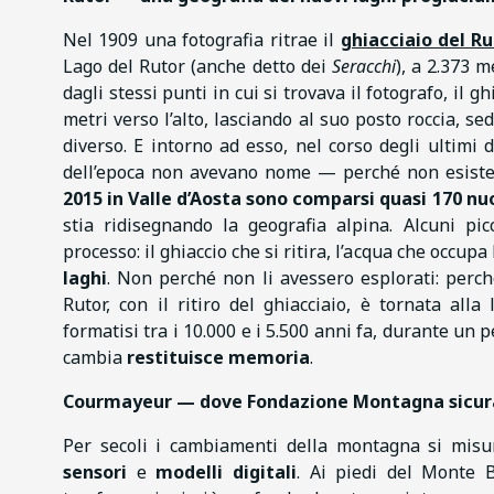
Nel 1909 una fotografia ritrae il
ghiacciaio del Ru
Lago del Rutor (anche detto dei
Seracchi
), a 2.373 
dagli stessi punti in cui si trovava il fotografo, il gh
metri verso l’alto, lasciando al suo posto roccia, se
diverso. E intorno ad esso, nel corso degli ultimi 
dell’epoca non avevano nome — perché non esistev
2015 in Valle d’Aosta sono comparsi quasi 170 nuo
stia ridisegnando la geografia alpina. Alcuni pic
processo: il ghiaccio che si ritira, l’acqua che occupa
laghi
. Non perché non li avessero esplorati: perch
Rutor, con il ritiro del ghiacciaio, è tornata alla
formatisi tra i 10.000 e i 5.500 anni fa, durante un 
cambia
restituisce memoria
.
Courmayeur — dove Fondazione Montagna sicura m
Per secoli i cambiamenti della montagna si mis
sensori
e
modelli digitali
. Ai piedi del Monte 