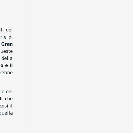
li del
rie di
l
Gran
queste
 della
o e il
erebbe
le del
li che
osì il
uella