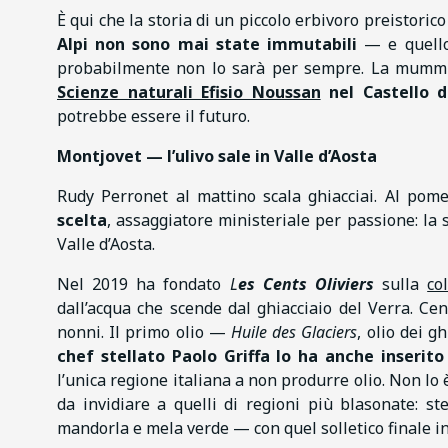
È qui che la storia di un piccolo erbivoro preistoric
Alpi non sono mai state immutabili
— e quello
probabilmente non lo sarà per sempre. La mum
Scienze naturali Efisio Noussan
nel Castello di
potrebbe essere il futuro.
Montjovet — l’ulivo sale in Valle d’Aosta
Rudy Perronet al mattino scala ghiacciai. Al pome
scelta
, assaggiatore ministeriale per passione: la
Valle d’Aosta.
Nel 2019 ha fondato
L
es Cents Oliviers
sulla
co
dall’acqua che scende dal ghiacciaio del Verra. Ce
nonni. Il primo olio —
Huile des Glaciers
, olio dei g
chef stellato Paolo Griffa lo ha anche inseri
l’unica regione italiana a non produrre olio. Non lo 
da invidiare a quelli di regioni più blasonate: ste
mandorla e mela verde — con quel solletico finale in