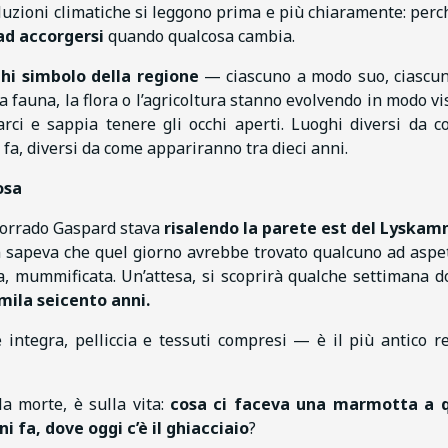
voluzioni climatiche si leggono prima e più chiaramente: per
 ad accorgersi
quando qualcosa cambia.
hi simbolo della regione
— ciascuno a modo suo, ciascu
a fauna, la flora o l’agricoltura stanno evolvendo in modo vis
ci e sappia tenere gli occhi aperti. Luoghi diversi da c
 fa, diversi da come appariranno tra dieci anni.
osa
 Corrado Gaspard stava
risalendo la parete est del Lyska
 sapeva che quel giorno avrebbe trovato qualcuno ad aspet
ia, mummificata. Un’attesa, si scoprirà qualche settimana d
mila seicento anni.
ntegra, pelliccia e tessuti compresi — è il più antico r
a morte, è sulla vita:
cosa ci faceva una marmotta a q
 fa, dove oggi c’è il ghiacciaio
?