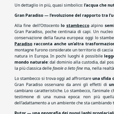
Un dettaglio in più, quasi simbolico:
l’acqua che nut
Gran Paradiso — l’evoluzione del rapporto tra l
Alla fine dell’Ottocento
lo
stambecco
alpino
semb
Gran Paradiso, poche centinaia di capi. Un nucleo 
conservazione della fauna europea: oggi lo stambe
Paradiso
racconta anche un’altra trasformazio
montagne furono considerate un territorio di caccia 
natura in Europa. In pochi luoghi è possibile
leg
mondo naturale
: dal dominio alla custodia, dal 
la più classica delle
favole a lieto fine
ma, nella realt
Lo stambecco si trova oggi ad affrontare
una sfida 
Gran Paradiso osservano da anni gli effetti di
un
cambiano caratteristiche. Lo stambecco, l’animale che
testimone di una nuova epoca: non più quella 
dell’adattamento a un ambiente che sta cambiando 
Rutor — una geografia dei nuovi laghi proglacial