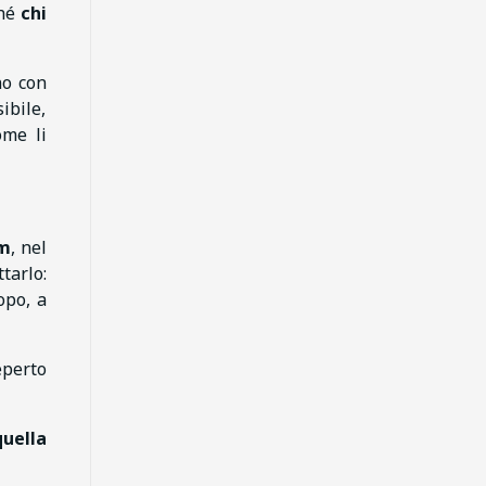
ché
chi
no con
ibile,
ome li
mm
, nel
tarlo:
opo, a
eperto
uella