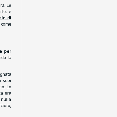
ra. Le
rlo, e
le di
e come
re per
ndo la
agnata
i suoi
io. Lo
ta era
 nulla
ciofo,