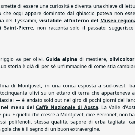
o smette di essere una curiosità e diventa una chiave di lettu
 che oggi appare dominato dal ghiaccio poteva non esse
mia del Lyskamm,
visitabile all’interno del
Museo regiona
 Saint-Pierre,
non racconta solo il passato: suggerisc
riggio va per olivi.
Guida alpina
di mestiere,
olivicolto
 sua storia è già di per sé un’immagine di come stia cambia
llina di Montjovet
, in una conca esposta a sud-ovest, b
ntocinquanta ulivi su un ettaro di terra che apparteneva a
hiacciai — è andato sold out nel giro di pochi giorni dal lanc
to nel menu del
Caffè Nazionale di Aosta
. La Valle d’Aos
è più. E quello che cresce a Montjovet, dice Perronet, non ha
ssi polifenoli, stessa qualità, sapore di erba tagliata, car
 gola che è il segno di un buon extravergine.