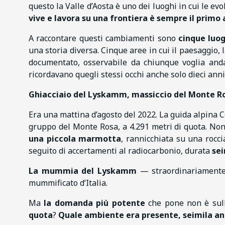
questo la Valle d’Aosta è uno dei luoghi in cui le e
vive e lavora su una frontiera è sempre il primo
A raccontare questi cambiamenti sono
cinque luog
una storia diversa. Cinque aree in cui il paesaggio, l
documentato, osservabile da chiunque voglia andar
ricordavano quegli stessi occhi anche solo dieci anni
Ghiacciaio del Lyskamm, massiccio del Monte R
Era una mattina d’agosto del 2022. La guida alpina
gruppo del Monte Rosa, a 4.291 metri di quota. Non
una piccola marmotta
, rannicchiata su una rocc
seguito di accertamenti al radiocarbonio, durata
sei
La mummia del Lyskamm
— straordinariamente i
mummificato d’Italia.
Ma
la domanda più potente
che pone non è sull
quota
?
Quale ambiente era presente, seimila anni