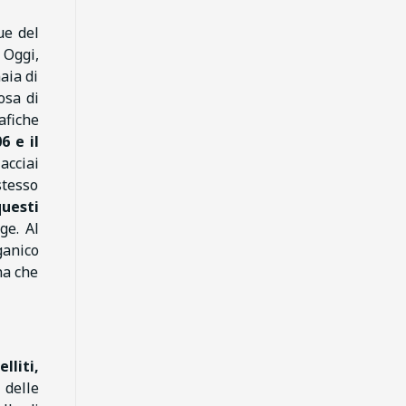
ue del
 Oggi,
naia di
osa di
afiche
6 e il
iacciai
stesso
questi
ge. Al
anico
na che
lliti,
delle