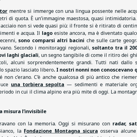
tor
mentre si immerge con una lingua possente nelle acq
metri di quota. È un’immagine maestosa, quasi intimidatoria.
iacciaio non si vede quasi più: il fronte si è ritirato di centi
dimenti e acqua. Il
lago
esiste ancora, ma è diventato qualc
decenni,
sono comparsi altri bacini
che sulle carte geogr
ano. Secondo i monitoraggi regionali,
soltanto tra il 200
vi laghi glaciali
, un segno tangibile di come il ritiro dei gh
coli, alcuni sorprendentemente grandi. Tutti nati dallo 
 lo spazio lasciato libero
. I nostri nonni non conoscevano 
é non c’erano. C’è anche qualcosa di più antico che riemer
 luce
una torbiera sepolta
— sedimenti e materiale org
periodo in cui il clima alpino era più mite di oggi. La montag
isura l’invisibile
uravano con la memoria. Oggi si misurano con
radar, sate
Bianco, la
Fondazione Montagna sicura
osserva alcune 