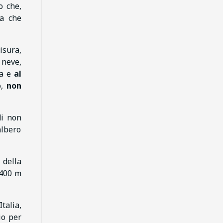
o che,
a che
isura,
 neve,
ca e
al
o,
non
di non
albero
 della
.400 m
Italia,
io per