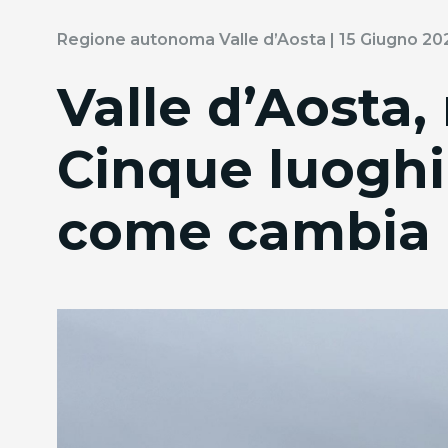
Regione autonoma Valle d’Aosta | 15 Giugno 20
Valle d’Aosta,
Cinque luoghi
come cambia 