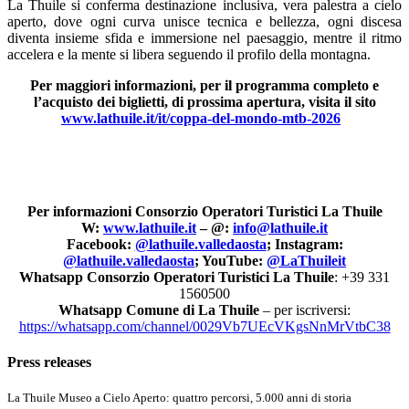
La Thuile si conferma destinazione inclusiva, vera palestra a cielo
aperto, dove ogni curva unisce tecnica e bellezza, ogni discesa
diventa insieme sfida e immersione nel paesaggio, mentre il ritmo
accelera e la mente si libera seguendo il profilo della montagna.
Per maggiori informazioni, per il programma completo e
l’acquisto dei biglietti, di prossima apertura,
visita il sito
www.lathuile.it/it/coppa-del-mondo-mtb-2026
Per informazioni Consorzio Operatori Turistici La Thuile
W:
www.lathuile.it
– @:
info@lathuile.it
Facebook:
@lathuile.valledaosta
; Instagram:
@lathuile.valledaosta
; YouTube:
@LaThuileit
Whatsapp Consorzio Operatori Turistici La Thuile
: +39 331
1560500
Whatsapp Comune di La Thuile
– per iscriversi:
https://whatsapp.com/channel/0029Vb7UEcVKgsNnMrVtbC38
Press releases
La Thuile Museo a Cielo Aperto: quattro percorsi, 5.000 anni di storia