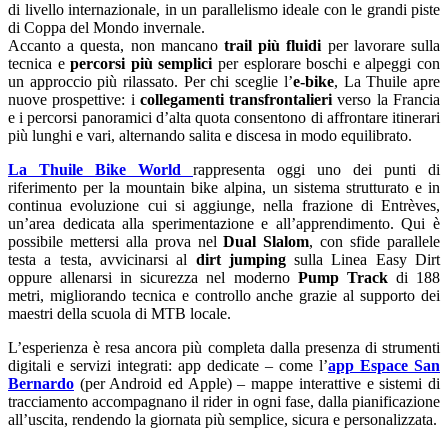
di livello internazionale, in un parallelismo ideale con le grandi piste
di Coppa del Mondo invernale.
Accanto a questa, non mancano
trail più fluidi
per lavorare sulla
tecnica e
percorsi più semplici
per esplorare boschi e alpeggi con
un approccio più rilassato. Per chi sceglie l’
e-bike
, La Thuile apre
nuove prospettive: i
collegamenti transfrontalieri
verso la Francia
e i percorsi panoramici d’alta quota consentono di affrontare itinerari
più lunghi e vari, alternando salita e discesa in modo equilibrato.
La Thuile Bike World
rappresenta oggi uno dei punti di
riferimento per la mountain bike alpina, un sistema strutturato e in
continua evoluzione cui si aggiunge, nella frazione di Entrèves,
un’area dedicata alla sperimentazione e all’apprendimento. Qui è
possibile mettersi alla prova nel
Dual Slalom
, con sfide parallele
testa a testa, avvicinarsi al
dirt jumping
sulla Linea Easy Dirt
oppure allenarsi in sicurezza nel moderno
Pump Track
di 188
metri, migliorando tecnica e controllo anche grazie al supporto dei
maestri della scuola di MTB locale.
L’esperienza è resa ancora più completa dalla presenza di strumenti
digitali e servizi integrati: app dedicate – come l’
app Espace San
Bernardo
(per Android ed Apple) – mappe interattive e sistemi di
tracciamento accompagnano il rider in ogni fase, dalla pianificazione
all’uscita, rendendo la giornata più semplice, sicura e personalizzata.