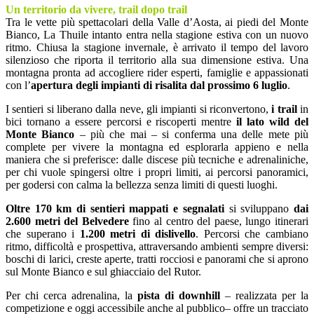
Un territorio da vivere, trail dopo trail
Tra le vette più spettacolari della Valle d’Aosta, ai piedi del Monte
Bianco, La Thuile intanto entra nella stagione estiva con un nuovo
ritmo. Chiusa la stagione invernale, è arrivato il tempo del lavoro
silenzioso che riporta il territorio alla sua dimensione estiva. Una
montagna pronta ad accogliere rider esperti, famiglie e appassionati
con l’
apertura degli impianti di risalita dal prossimo 6 luglio
.
I sentieri si liberano dalla neve, gli impianti si riconvertono,
i trail
in
bici tornano a essere percorsi e riscoperti mentre
il lato wild del
Monte Bianco
– più che mai – si conferma una delle mete più
complete per vivere la montagna ed esplorarla appieno e nella
maniera che si preferisce: dalle discese più tecniche e adrenaliniche,
per chi vuole spingersi oltre i propri limiti, ai percorsi panoramici,
per godersi con calma la bellezza senza limiti di questi luoghi.
Oltre 170 km di sentieri mappati e segnalati
si sviluppano
dai
2.600 metri del Belvedere
fino al centro del paese, lungo itinerari
che superano i
1.200 metri di dislivello
. Percorsi che cambiano
ritmo, difficoltà e prospettiva, attraversando ambienti sempre diversi:
boschi di larici, creste aperte, tratti rocciosi e panorami che si aprono
sul Monte Bianco e sul ghiacciaio del Rutor.
Per chi cerca adrenalina, la
pista di downhill
– realizzata per la
competizione e oggi accessibile anche al pubblico– offre un tracciato