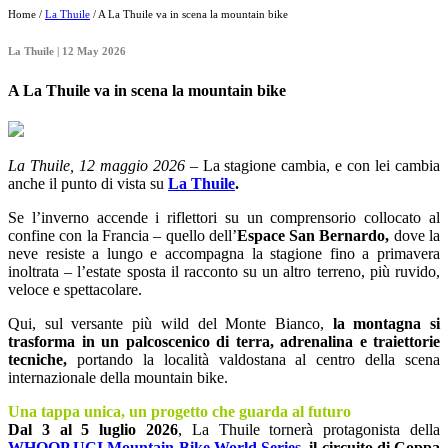
Home /
La Thuile
/ A La Thuile va in scena la mountain bike
La Thuile | 12 May 2026
A La Thuile va in scena la mountain bike
La Thuile, 12 maggio 2026
– La stagione cambia, e con lei cambia
anche il punto di vista su
La Thuile
.
Se l’inverno accende i riflettori su un comprensorio collocato al
confine con la Francia – quello dell’
Espace San Bernardo,
dove la
neve resiste a lungo e accompagna la stagione fino a primavera
inoltrata – l’estate sposta il racconto su un altro terreno, più ruvido,
veloce e spettacolare.
Qui, sul versante più wild del Monte Bianco,
la montagna si
trasforma in un palcoscenico di terra, adrenalina e traiettorie
tecniche,
portando la località valdostana al centro della scena
internazionale della mountain bike.
Una tappa unica, un progetto che guarda al futuro
Dal 3 al 5 luglio 2026
, La Thuile tornerà protagonista della
WHOOP UCI Mountain Bike World Series
,
il circuito di Coppa