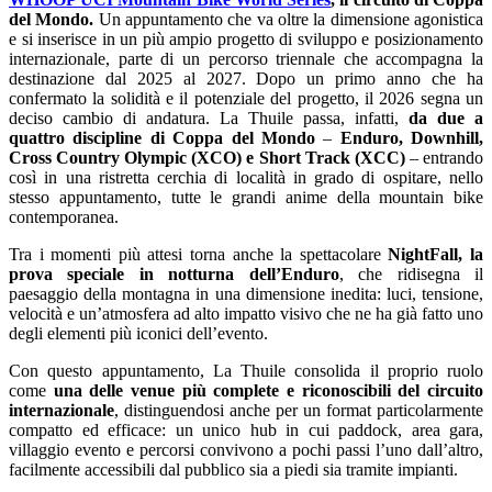
del Mondo.
Un appuntamento che va oltre la dimensione agonistica
e si inserisce in un più ampio progetto di sviluppo e posizionamento
internazionale, parte di un percorso triennale che accompagna la
destinazione dal 2025 al 2027. Dopo un primo anno che ha
confermato la solidità e il potenziale del progetto, il 2026 segna un
deciso cambio di andatura. La Thuile passa, infatti,
da due a
quattro discipline di Coppa del Mondo
–
Enduro, Downhill,
Cross Country Olympic (XCO) e Short Track (XCC)
– entrando
così in una ristretta cerchia di località in grado di ospitare, nello
stesso appuntamento, tutte le grandi anime della mountain bike
contemporanea.
Tra i momenti più attesi torna anche la spettacolare
NightFall, la
prova speciale in notturna dell’Enduro
, che ridisegna il
paesaggio della montagna in una dimensione inedita: luci, tensione,
velocità e un’atmosfera ad alto impatto visivo che ne ha già fatto uno
degli elementi più iconici dell’evento.
Con questo appuntamento, La Thuile consolida il proprio ruolo
come
una delle venue più complete e riconoscibili del circuito
internazionale
, distinguendosi anche per un format particolarmente
compatto ed efficace: un unico hub in cui paddock, area gara,
villaggio evento e percorsi convivono a pochi passi l’uno dall’altro,
facilmente accessibili dal pubblico sia a piedi sia tramite impianti.