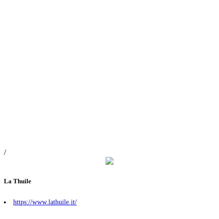
/
La Thuile
https://www.lathuile.it/