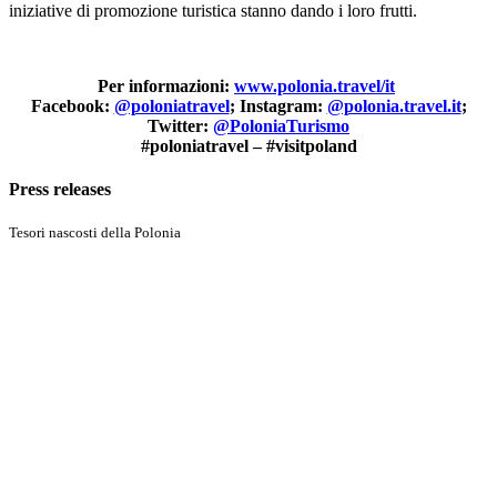
iniziative di promozione turistica stanno dando i loro frutti.
Per informazioni:
www.polonia.travel/it
Facebook:
@poloniatravel
; Instagram:
@polonia.travel.it
;
Twitter:
@PoloniaTurismo
#poloniatravel – #visitpoland
Press releases
Tesori nascosti della Polonia
Discover More