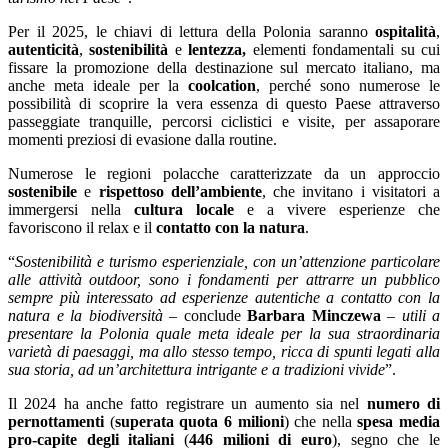
Per il 2025, le chiavi di lettura della Polonia saranno
ospitalità
,
autenticità
,
sostenibilità
e
lentezza,
elementi fondamentali su cui
fissare la promozione della destinazione sul mercato italiano, ma
anche meta ideale per la
coolcation
, perché sono numerose le
possibilità di scoprire la vera essenza di questo Paese attraverso
passeggiate tranquille, percorsi ciclistici e visite, per assaporare
momenti preziosi di evasione dalla routine.
Numerose le regioni polacche caratterizzate da un approccio
sostenibile
e
rispettoso dell’ambiente
, che invitano i visitatori a
immergersi nella
cultura locale
e a vivere esperienze che
favoriscono il relax e il
contatto con la natura
.
“
Sostenibilità e turismo esperienziale, con un’attenzione particolare
alle attività outdoor, sono i fondamenti per attrarre un pubblico
sempre più interessato ad esperienze autentiche a contatto con la
natura e la biodiversità
– conclude
Barbara Minczewa
–
utili a
presentare la Polonia quale meta ideale per la sua straordinaria
varietà di paesaggi, ma allo stesso tempo, ricca di spunti legati alla
sua storia, ad un’architettura intrigante e a tradizioni vivide
”.
Il 2024 ha anche fatto registrare un aumento sia nel
numero di
pernottamenti
(
superata quota 6 milioni
) che nella
spesa
media
pro-capite degli italiani
(
446 milioni di euro
), segno che le