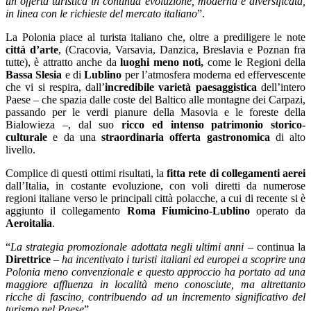
un’offerta turistica in continua evoluzione, moderna e diversificata,
in linea con le richieste del mercato italiano
”.
La Polonia piace al turista italiano che, oltre a prediligere le note
città d’arte
, (Cracovia, Varsavia, Danzica, Breslavia e Poznan fra
tutte), è attratto anche da
luoghi meno noti,
come le Regioni della
Bassa Slesia
e di
Lublino
per l’atmosfera moderna ed effervescente
che vi si respira, dall’
incredibile varietà paesaggistica
dell’intero
Paese – che spazia dalle coste del Baltico alle montagne dei Carpazi,
passando per le verdi pianure della Masovia e le foreste della
Bialowieza –, dal suo
ricco ed intenso patrimonio storico-
culturale
e da una
straordinaria offerta gastronomica
di alto
livello.
Complice di questi ottimi risultati, la
fitta rete di collegamenti aerei
dall’Italia, in costante evoluzione, con voli diretti da numerose
regioni italiane verso le principali città polacche, a cui di recente si è
aggiunto il collegamento
Roma Fiumicino-Lublino
operato da
Aeroitalia
.
“
La strategia promozionale adottata negli ultimi anni
– continua la
Direttrice
–
ha incentivato i turisti italiani ed europei a scoprire una
Polonia meno convenzionale e questo approccio ha portato ad una
maggiore affluenza in località meno conosciute, ma altrettanto
ricche di fascino, contribuendo ad un incremento significativo del
turismo nel Paese
”.