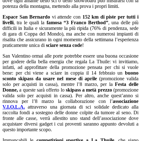
dove ogni amante dello sci o dello snowboard può misurarsi con la
potenza della montagna, mettendo alla prova i propri limiti.
Espace San Bernardo
vi attende con
152 km di piste per tutti i
livelli
, tra le quali la
famosa “3 Franco Berthod”
, una delle più
difficili in Italia e sicuramente la più ripida (76% di pendenza, sede
di gara di Coppa del Mondo), ma anche con numerosi impianti di
risalita che assicurano in ogni momento della settimana l’esperienza
praticamente unica di
sciare senza code
!
San Valentino ormai alle porte potrebbe essere una buona occasione
per godere della bella energia che regala La Thuile: vi invitiamo,
infatti, ad approfittare della promozione pensata per chi si vuole
bene: per chi viene a sciare in coppia il 14 febbraio un
buono
sconto skipass da usare nel mese di aprile
(promozione valida
solo per acquisti in cassa), mentre l’8 marzo, per la
Festa delle
Donne,
a queste sarà offerto lo
skipass a metà prezzo
(promozione
valida solo per acquisti in cassa). Per altro, anche quest’anno si
rinnova per l’8 marzo la collaborazione con l’
associazione
V.I.O.L.A.
attraverso una giornata di sci solidale dedicato alla
raccolta fondi a sostegno delle donne colpite da tumore al seno. Di
fronte alle casse, verrà allestito uno stand dell’associazione dove
acquistare diversi gadget i cui proventi saranno appunto devoluti a
questo importante scopo.
Immancabili le
competizioni sportive a La Thuile
, che siano