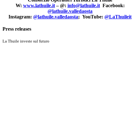
W:
www.lathuile.it
– @:
info@lathuile.it
Facebook:
@lathuile.valledaosta
Instagram:
@lathuile.valledaosta
; YouTube:
@LaThuileit
Press releases
La Thuile investe sul futuro
Discover More