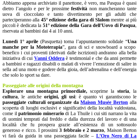
Abbiamo appena archiviato il panettone, è vero, ma Pasqua è quasi
dietro l’angolo e per le prossime
festività
non mancheranno tante
uova di cioccolato e tanto divertimento per gli adulti che
parteciperanno alla
45° edizione della gara di Slalom
mentre ai più
piccoli è dedicata la
51° edizione della Gara dell’Uovo di Pasqua
,
riservata ai bambini dai 4 ai 10 anni.
Lunedì 1° aprile
(Pasquetta) torna l’appuntamento solidale “
Una
manche per la Mototerapia
”, gara di sci e snowboard a scopo
benefico i cui proventi (derivati dalle iscrizioni) andranno alla bella
iniziativa di cui
Vanni Oddera
è testimonial e che da anni permette
a bambini e ragazzi disabili o malati di vivere l’emozione di salire in
sella ad una moto e godere della gioia, dell’adrenalina e dell’energia
che solo lo sport sa dare.
Passeggiate alle origini della montagna
Esplorare una montagna primordiale,
scoprirne la
storia
, la
cultura
, le antiche
origini, gli usi
: è quanto vi garantiscono le
passeggiate culturali organizzate da
Maison Musée Berton
alla
scoperta di luoghi esclusivi e significativi della località valdostana,
come il
patrimonio minerario
di La Thuile i cui siti narrano la vita
di uomini temprati dal freddo e dalla durezza del lavoro e di una
località che fu prospera grazie all’esistenza di un sottosuolo
generoso e ricco. I prossimi
3 febbraio e 2 marzo
, Maison Berton
vi farà da guida in una passeggiata facile –
L’Oro Nero di La