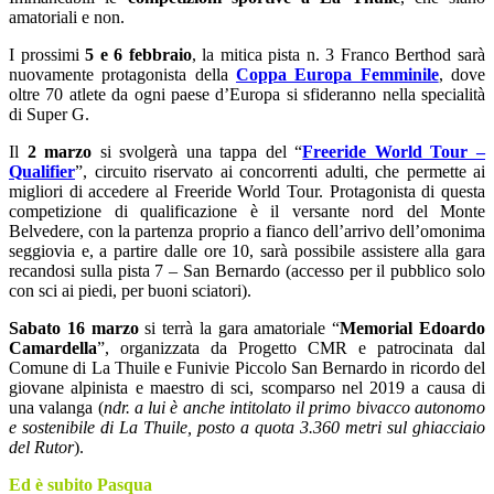
amatoriali e non.
I prossimi
5 e 6 febbraio
, la mitica pista n. 3 Franco Berthod sarà
nuovamente protagonista della
Coppa Europa Femminile
, dove
oltre 70 atlete da ogni paese d’Europa si sfideranno nella specialità
di Super G.
Il
2 marzo
si svolgerà una tappa del “
Freeride World Tour –
Qualifier
”, circuito riservato ai concorrenti adulti, che permette ai
migliori di accedere al Freeride World Tour. Protagonista di questa
competizione di qualificazione è il versante nord del Monte
Belvedere, con la partenza proprio a fianco dell’arrivo dell’omonima
seggiovia e, a partire dalle ore 10, sarà possibile assistere alla gara
recandosi sulla pista 7 – San Bernardo (accesso per il pubblico solo
con sci ai piedi, per buoni sciatori).
Sabato 16 marzo
si terrà la gara amatoriale “
Memorial Edoardo
Camardella
”, organizzata da Progetto CMR e patrocinata dal
Comune di La Thuile e Funivie Piccolo San Bernardo in ricordo del
giovane alpinista e maestro di sci, scomparso nel 2019 a causa di
una valanga (
ndr. a lui è anche intitolato il primo bivacco autonomo
e sostenibile di La Thuile, posto a quota 3.360 metri sul ghiacciaio
del Rutor
).
Ed è subito Pasqua