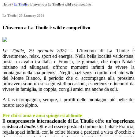
Home /
La Thuile
/ L’inverno a La Thuile è wild e competitivo
La Thuile | 29 January 2024
L’inverno a La Thuile è wild e competitivo
La Thuile, 29 gennaio 2024
– L’inverno di La Thuile è
divertimento, relax, sport ed energia. Nella bella località valdostana,
posta a cavallo tra Italia e Francia, le giornate, che dopo Natale
iniziano ad allungarsi, offrono momenti infiniti da vivere la
montagna nella sua potenza. Negli spazi senza confini del lato wild
del Monte Bianco, il periodo che ci accompagna alla prossima
primavera sono un susseguirsi di occasioni, esperienze e incontri da
vivere in famiglia, in coppia, con gli amici ma anche da soli.
A farvi compagnia, sempre, i profili delle montagne più belle del
nostro arco alpino.
Per chi si ama e ama spingersi al limite
Il
comprensorio internazionale di La Thuile
offre
un’esperienza
sciistica al
limite
. Oltre ad essere posto al confine tra Italia e Francia,
regala spazi infiniti, con la coltre bianca a perdersi a vista d’occhio e