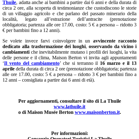
Thuile
, adatta anche ai bambini a partire dai 6 anni e della durata di
circa 2 ore, alla scoperta di testimonianze che custodiscono le storie
di un villaggio agricolo e che parlano del passato minerario della
località, legato all’estrazione dell’antracite (prenotazione
obbligatoria; partenza alle ore 17.00, costo: 5 € a persona – ridotto 3
€ per bambini fino a 12 anni).
Se volete invece farvi coinvolgere in un
avvincente racconto
dedicato alla trasformazione dei luoghi
,
osservando da vicino i
cambiamenti
che inevitabilmente mutano i profili dei luoghi, la vita
delle persone e il clima, Maison Berton vi invita agli appuntamenti
‘
Il vento del cambiamento
’ che si terranno il
16 marzo e il 13
aprile
della durata di circa 2 ore (prenotazione obbligatoria; partenza
alle ore 17.00, costo: 5 € a persona – ridotto 3 € per bambini fino a
12 anni – consigliata a partire dai 6 anni di età).
Per aggiornamenti, consultare il sito di La Thuile
www.lathuile.it
o di Maison Musée Berton
www.maisonberton.it
.
Per informazioni:
Consorzio Operatori Turistici La Thuile