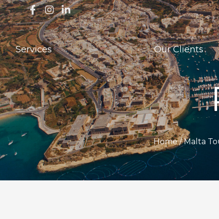
Services
Our Clients
Home /
Malta To