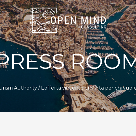
PRESS ROO
urism Authority
/ L’offerta vincente di Malta per chi vuol