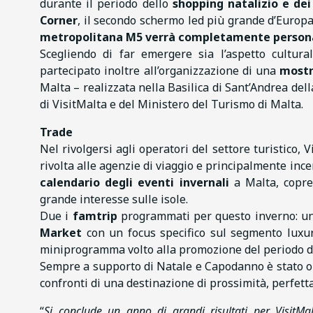
durante il periodo dello
shopping natalizio e dei 
Corner
, il secondo schermo led più grande d’Europa
metropolitana M5 verrà completamente person
Scegliendo di far emergere sia l’aspetto cultura
partecipato inoltre all’organizzazione di una
mostr
Malta – realizzata nella Basilica di Sant’Andrea del
di VisitMalta e del Ministero del Turismo di Malta.
Trade
Nel rivolgersi agli operatori del settore turistico
rivolta alle agenzie di viaggio e principalmente ince
calendario degli eventi invernali
a Malta, copre
grande interesse sulle isole.
Due i
famtrip
programmati per questo inverno: un
Market
con un focus specifico sul segmento luxur
miniprogramma volto alla promozione del periodo del
Sempre a supporto di Natale e Capodanno è stato 
confronti di una destinazione di prossimità, perfett
“
Si conclude un anno di grandi risultati per VisitMa