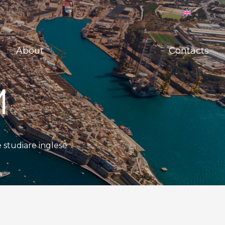
About
Contacts
M
e studiare inglese