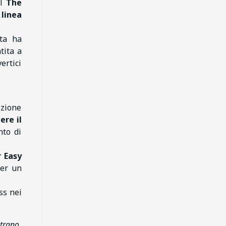
el
The
i
linea
lta ha
tita a
ertici
ozione
ere il
nto di
 Easy
er un
ss nei
trano.