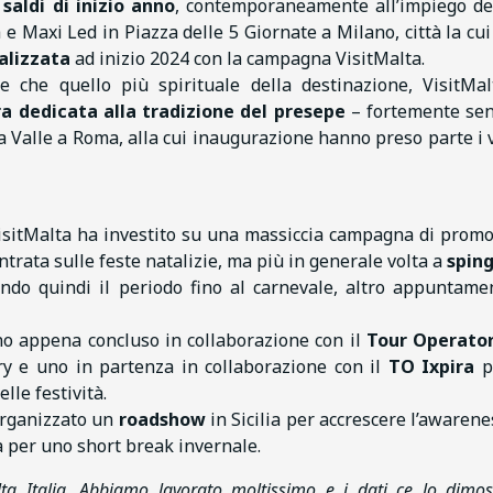
saldi di inizio anno
, contemporaneamente all’impiego d
 e Maxi Led in Piazza delle 5 Giornate a Milano, città la cu
alizzata
ad inizio 2024 con la campagna VisitMalta.
le che quello più spirituale della destinazione, VisitMa
a dedicata alla tradizione del presepe
– fortemente sen
la Valle a Roma, alla cui inaugurazione hanno preso parte i v
, VisitMalta ha investito su una massiccia campagna di prom
ntrata sulle feste natalizie, ma più in generale volta a
sping
ndo quindi il periodo fino al carnevale, altro appuntame
o appena concluso in collaborazione con il
Tour Operator
y e uno in partenza in collaborazione con il
TO Ixpira
p
le festività.
organizzato un
roadshow
in Sicilia per accrescere l’awarene
a per uno short break invernale.
lta Italia. Abbiamo lavorato moltissimo e i dati ce lo dimos