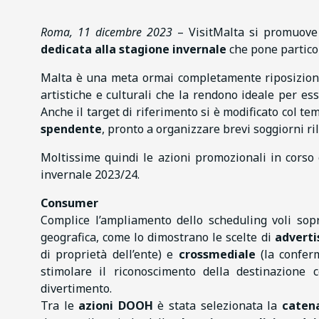
Roma, 11 dicembre 2023
– VisitMalta si promuove
dedicata alla stagione invernale
che pone particol
Malta è una meta ormai completamente riposizionata
artistiche e culturali che la rendono ideale per es
Anche il target di riferimento si è modificato col 
spendente
, pronto a organizzare brevi soggiorni ri
Moltissime quindi le azioni promozionali in corso 
invernale 2023/24.
Consumer
Complice l’ampliamento dello scheduling voli sopr
geografica, come lo dimostrano le scelte di
adverti
di proprietà dell’ente) e
crossmediale
(la conferm
stimolare il riconoscimento della destinazione
divertimento.
Tra le
azioni DOOH
è stata selezionata la
caten