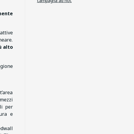
campagna ad hoc
mente
attive
neare.
ù alto
agione
t’area
 mezzi
li per
tura e
edwall