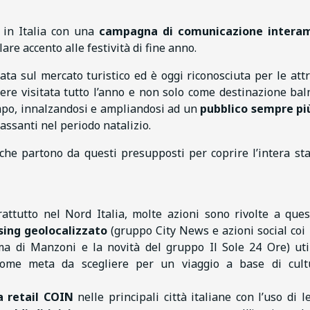
 in Italia con una
campagna di comunicazione intera
are accento alle festività di fine anno.
 sul mercato turistico ed è oggi riconosciuta per le attr
sere visitata tutto l’anno e non solo come destinazione bal
tempo, innalzandosi e ampliandosi ad un
pubblico sempre pi
lassanti nel periodo natalizio.
che partono da questi presupposti per coprire l’intera st
attutto nel Nord Italia, molte azioni sono rivolte a ques
sing geolocalizzato
(gruppo City News e azioni social coi
a di Manzoni e la novità del gruppo Il Sole 24 Ore) uti
 come meta da scegliere per un viaggio a base di cul
a retail COIN
nelle principali città italiane con l’uso di l