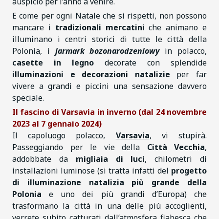
auspicio per l’anno a venire.
E come per ogni Natale che si rispetti, non possono
mancare i
tradizionali mercatini
che animano e
illuminano i centri storici di tutte le città della
Polonia, i
jarmark
bozonarodzeniowy
in polacco,
casette in legno
decorate con splendide
illuminazioni e decorazioni natalizie
per far
vivere a grandi e piccini una sensazione davvero
speciale.
Il fascino di Varsavia in inverno (dal 24 novembre
2023 al 7 gennaio 2024)
Il capoluogo polacco,
Varsavia
, vi stupirà.
Passeggiando per le vie della
Città Vecchia
,
addobbate da
migliaia di luci
, chilometri di
installazioni luminose (si tratta infatti del
progetto
di illuminazione natalizia più grande della
Polonia
e uno dei più grandi d’Europa) che
trasformano la città in una delle più accoglienti,
verrete subito catturati dall’atmosfera fiabesca che