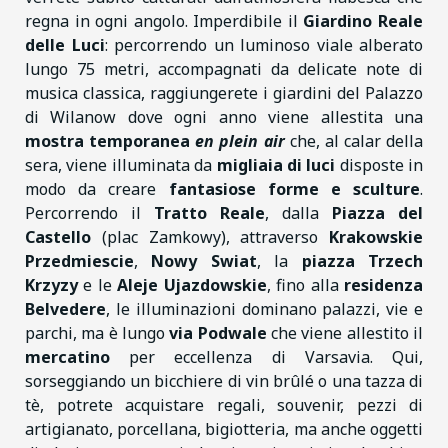
regna in ogni angolo. Imperdibile il
Giardino Reale
delle Luci
: percorrendo un luminoso viale alberato
lungo 75 metri, accompagnati da delicate note di
musica classica, raggiungerete i giardini del Palazzo
di Wilanow dove ogni anno viene allestita una
mostra temporanea
en plein air
che, al calar della
sera, viene illuminata da
migliaia di luci
disposte in
modo da creare
fantasiose forme e sculture
.
Percorrendo il
Tratto Reale
, dalla
Piazza del
Castello
(plac Zamkowy), attraverso
Krakowskie
Przedmiescie
,
Nowy Swiat
, la
piazza Trzech
Krzyzy
e le
Aleje Ujazdowskie
, fino alla
residenza
Belvedere
, le illuminazioni dominano palazzi, vie e
parchi, ma è lungo
via Podwale
che viene allestito il
mercatino
per eccellenza di Varsavia. Qui,
sorseggiando un bicchiere di vin brûlé o una tazza di
tè, potrete acquistare regali, souvenir, pezzi di
artigianato, porcellana, bigiotteria, ma anche oggetti