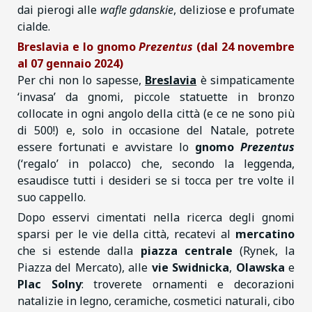
dai pierogi alle
wafle gdanskie
, deliziose e profumate
cialde.
Breslavia e lo gnomo
Prezentus
(dal 24 novembre
al 07 gennaio 2024)
Per chi non lo sapesse,
Breslavia
è simpaticamente
‘invasa’ da gnomi, piccole statuette in bronzo
collocate in ogni angolo della città (e ce ne sono più
di 500!) e, solo in occasione del Natale, potrete
essere fortunati e avvistare lo
gnomo
Prezentus
(‘regalo’ in polacco) che, secondo la leggenda,
esaudisce tutti i desideri se si tocca per tre volte il
suo cappello.
Dopo esservi cimentati nella ricerca degli gnomi
sparsi per le vie della città, recatevi al
mercatino
che si estende dalla
piazza centrale
(Rynek, la
Piazza del Mercato), alle
vie Swidnicka
,
Olawska
e
Plac Solny
: troverete ornamenti e decorazioni
natalizie in legno, ceramiche, cosmetici naturali, cibo