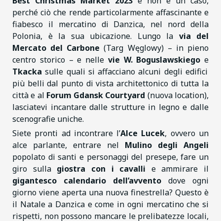
Best Christmas Market 2023
e non è un caso,
perché ciò che rende particolarmente affascinante e
fiabesco il mercatino di Danzica, nel nord della
Polonia, è la sua ubicazione. Lungo la
via del
Mercato del Carbone
(Targ Węglowy) – in pieno
centro storico – e nelle
vie W. Boguslawskiego
e
Tkacka
sulle quali si affacciano alcuni degli edifici
più belli dal punto di vista architettonico di tutta la
città e al
Forum Gdansk Courtyard
(nuova location),
lasciatevi incantare dalle strutture in legno e dalle
scenografie uniche.
Siete pronti ad incontrare l’
Alce Lucek
, ovvero un
alce parlante, entrare nel
Mulino degli Angeli
popolato di santi e personaggi del presepe, fare un
giro sulla
giostra con i cavalli
e ammirare il
gigantesco calendario dell’avvento
dove ogni
giorno viene aperta una nuova finestrella? Questo è
il Natale a Danzica e come in ogni mercatino che si
rispetti, non possono mancare le prelibatezze locali,