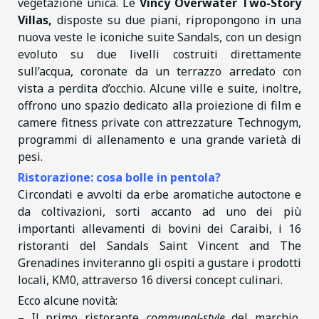
vegetazione unica. Le
Vincy Overwater Two-Story
Villas,
disposte su due piani, ripropongono in una
nuova veste le iconiche suite Sandals, con un design
evoluto su due livelli costruiti direttamente
sull’acqua, coronate da un terrazzo arredato con
vista a perdita d’occhio. Alcune ville e suite, inoltre,
offrono uno spazio dedicato alla proiezione di film e
camere fitness private con attrezzature Technogym,
programmi di allenamento e una grande varietà di
pesi.
Ristorazione: cosa bolle in pentola?
Circondati e avvolti da erbe aromatiche autoctone e
da coltivazioni, sorti accanto ad uno dei più
importanti allevamenti di bovini dei Caraibi, i 16
ristoranti del Sandals Saint Vincent and The
Grenadines inviteranno gli ospiti a gustare i prodotti
locali, KM0, attraverso 16 diversi concept culinari.
Ecco alcune novità:
– Il primo ristorante
communal-style
del marchio,