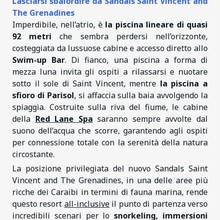
Lasciarsi sbalordire da Sandals Saint Vincent and
The Grenadines
Imperdibile, nell’atrio, è
la piscina lineare di quasi
92 metri
che sembra perdersi nell’orizzonte,
costeggiata da lussuose cabine e accesso diretto allo
Swim-up Bar
. Di fianco, una piscina a forma di
mezza luna invita gli ospiti a rilassarsi e nuotare
sotto il sole di Saint Vincent, mentre
la piscina a
sfioro di Parisol
, si affaccia sulla baia avvolgendo la
spiaggia. Costruite sulla riva del fiume, le cabine
della
Red Lane Spa
saranno sempre avvolte dal
suono dell’acqua che scorre, garantendo agli ospiti
per connessione totale con la serenità della natura
circostante.
La posizione privilegiata del nuovo Sandals Saint
Vincent and The Grenadines, in una delle aree più
ricche dei Caraibi in termini di fauna marina, rende
questo resort
all-inclusive
il punto di partenza verso
incredibili scenari per lo
snorkeling, immersioni