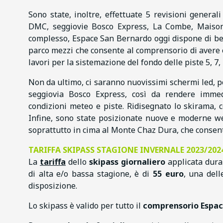
Sono state, inoltre, effettuate 5 revisioni general
DMC, seggiovie Bosco Express, La Combe, Maison B
complesso, Espace San Bernardo oggi dispone di ben
parco mezzi che consente al comprensorio di avere o
lavori per la sistemazione del fondo delle piste 5, 7, 
Non da ultimo, ci saranno nuovissimi schermi led, p
seggiovia Bosco Express, così da rendere immedi
condizioni meteo e piste. Ridisegnato lo skirama,
Infine, sono state posizionate nuove e moderne we
soprattutto in cima al Monte Chaz Dura, che consen
TARIFFA SKIPASS STAGIONE INVERNALE 2023/202
La
tariffa
dello
skipass giornaliero
applicata duran
di alta e/o bassa stagione, è di
55 euro
, una dell
disposizione.
Lo skipass è valido per tutto il
comprensorio Espac