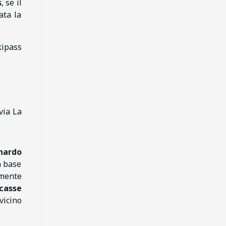
s
, se il
ata la
kipass
via La
rnardo
n base
lmente
casse
vicino