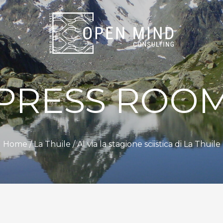
PRESS ROO
Home /
La Thuile
/ Al via la stagione sciistica di La Thuile