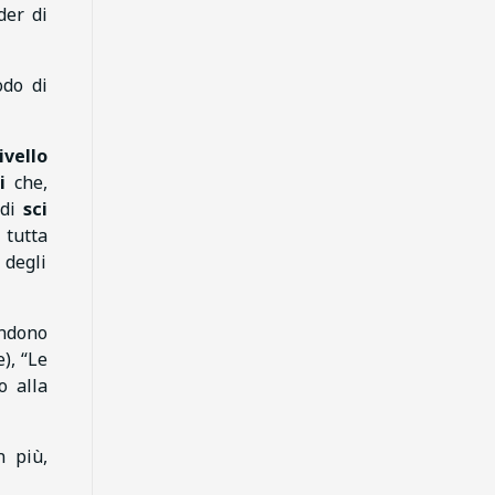
der di
odo di
livello
i
che,
 di
sci
 tutta
 degli
endono
), “Le
o alla
n più,