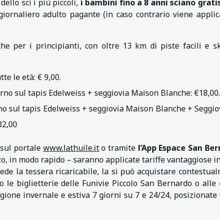
dello sci i più piccoli,
i bambini fino a 8 anni sciano grati
iornaliero adulto pagante (in caso contrario viene applic
 per i principianti, con oltre 13 km di piste facili e s
tte le età: € 9,00.
iorno sul tapis Edelweiss + seggiovia Maison Blanche: €18,00.
orno sul tapis Edelweiss + seggiovia Maison Blanche + Seggio
32,00
 sul portale
www.lathuile.it
o tramite
l’App Espace San Be
zzo, in modo rapido – saranno applicate tariffe vantaggiose i
iede la tessera ricaricabile, la si può acquistare contestua
so le biglietterie delle Funivie Piccolo San Bernardo o alle
agione invernale e estiva 7 giorni su 7 e 24/24, posizionate 