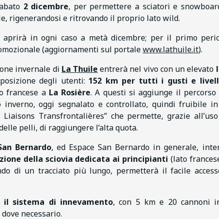
 sabato
2 dicembre
, per permettere a sciatori e snowboar
le, rigenerandosi e ritrovando il proprio lato wild.
e aprirà in ogni caso a metà dicembre; per il primo peri
romozionale (aggiornamenti sul portale
www.lathuile.it
).
ione invernale di
La Thuile
entrerà nel vivo con un elevato
osizione degli utenti:
152 km per tutti i gusti e livell
rio francese a
La Rosière
. A questi si aggiunge il percorso
inverno, oggi segnalato e controllato, quindi fruibile in
s Liaisons Transfrontalières” che permette, grazie all’uso
elle pelli, di raggiungere l’alta quota.
 San Bernardo
, ed Espace San Bernardo in generale, int
zione della sciovia dedicata ai principianti
(lato francese
o di un tracciato più lungo, permetterà il facile access
 il sistema di innevamento
, con 5 km e 20 cannoni i
 dove necessario.