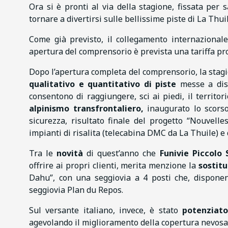
Ora si è pronti al via della stagione, fissata per
tornare a divertirsi sulle bellissime piste di La Thui
Come già previsto, il collegamento internazional
apertura del comprensorio è prevista una tariffa p
Dopo l’apertura completa del comprensorio, la stag
qualitativo e quantitativo di piste
messe a disp
consentono di raggiungere, sci ai piedi, il territo
alpinismo transfrontaliero,
inaugurato lo scorso 
sicurezza, risultato finale del progetto “Nouvelle
impianti di risalita (telecabina DMC da La Thuile) e d
Tra le
novità
di quest’anno che
Funivie Piccolo
offrire ai propri clienti, merita menzione la
sostitu
Dahu”, con una seggiovia a 4 posti che, disponend
seggiovia Plan du Repos.
Sul versante italiano, invece, è stato
potenziato
agevolando il miglioramento della copertura nevosa