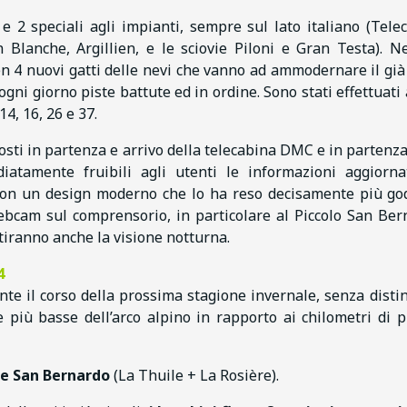
i e 2 speciali agli impianti, sempre sul lato italiano (Tele
lanche, Argillien, e le sciovie Piloni e Gran Testa). N
 4 nuovi gatti delle nevi che vanno ad ammodernare il già
gni giorno piste battute ed in ordine. Sono stati effettuati
14, 16, 26 e 37.
osti in partenza e arrivo della telecabina DMC e in partenza
atamente fruibili agli utenti le informazioni aggiorn
 con un design moderno che lo ha reso decisamente più god
bcam sul comprensorio, in particolare al Piccolo San Ber
tiranno anche la visione notturna.
4
te il corso della prossima stagione invernale, senza disti
e più basse dell’arco alpino in rapporto ai chilometri di p
e San Bernardo
(La Thuile + La Rosière).