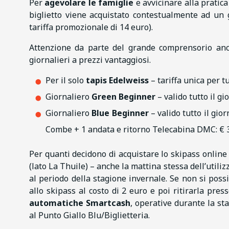
Per
agevolare le famiglie
e avvicinare alla pratica 
biglietto viene acquistato contestualmente ad un g
tariffa promozionale di 14 euro).
Attenzione da parte del grande comprensorio anche
giornalieri a prezzi vantaggiosi.
Per il solo
tapis Edelweiss
– tariffa unica per tu
Giornaliero
Green Beginner
– valido tutto il g
Giornaliero
Blue Beginner
– valido tutto il gi
Combe + 1 andata e ritorno Telecabina DMC: € 
Per quanti decidono di acquistare lo skipass online
(lato La Thuile) – anche la mattina stessa dell’utili
al periodo della stagione invernale. Se non si poss
allo skipass al costo di 2 euro e poi ritirarla pres
automatiche Smartcash
, operative durante la st
al Punto Giallo Blu/Biglietteria.