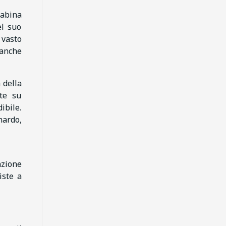
cabina
el suo
 vasto
 anche
 della
ate su
ibile.
nardo,
nzione
iste a