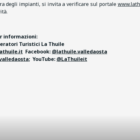
 degli impianti, si invita a verificare sul portale
www.lathu
ità.
r informazioni:
ratori Turistici La Thuile
athuile.it
Facebook:
@lathuile.valledaosta
valledaosta
; YouTube:
@LaThuileit