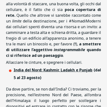
alla volontà di staccare, una buona volta, gli occhi dal
cellulare, è il fatto che ci sia
poca copertura di
rete.
Quello che altrove vi sarebbe raccontato come
un
limite
della destinazione, per i #NomadiModerni
dai cellulari spenti diventa una risorsa e un invito: a
camminare a testa alta e schiena dritta, a guardare il
fregio di un edificio all’apparenza anonimo, a tenere
tra le mani un binocolo e, per favore (!!),
a smettere
di utilizzare l’aggettivo
instagrammabile
quando
ci si riferisce ad un paesaggio
.
Allacciare le cinture, e spegnere i cellulari.
India del Nord: Kashmir, Ladakh e Punjab
(dal
5 al 23 agosto)
Da dove partire, se non dall’India? Ci troviamo, per la
precisione, nell’estremo Nord del Paese, all’ombra
dell’Himalaya: il luogo perfetto per scollegare i
dispositivi ed entrare in contatto con le risorse che