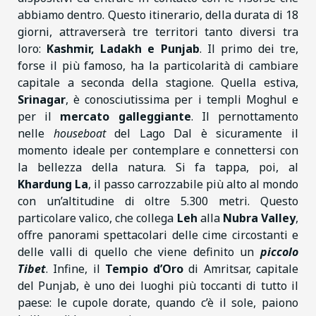
abbiamo dentro. Questo itinerario, della durata di 18
giorni, attraverserà tre territori tanto diversi tra
loro:
Kashmir, Ladakh e Punjab
. Il primo dei tre,
forse il più famoso, ha la particolarità di cambiare
capitale a seconda della stagione. Quella estiva,
Srinagar
, è conosciutissima per i templi Moghul e
per il
mercato galleggiante
. Il pernottamento
nelle
houseboat
del Lago Dal è sicuramente il
momento ideale per contemplare e connettersi con
la bellezza della natura. Si fa tappa, poi, al
Khardung La
, il passo carrozzabile più alto al mondo
con un’altitudine di oltre 5.300 metri. Questo
particolare valico, che collega
Leh
alla
Nubra Valley
,
offre panorami spettacolari delle cime circostanti e
delle valli di quello che viene definito un
piccolo
Tibet
. Infine, il
Tempio d’Oro
di Amritsar, capitale
del Punjab, è uno dei luoghi più toccanti di tutto il
paese: le cupole dorate, quando c’è il sole, paiono