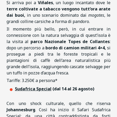
Si arriva poi a
Viñales
, un luogo incantato dove le
terre coltivate a tabacco vengono tutt’ora arate
dai buoi,
in uno scenario dominato dai
mogotes
, le
grandi colline carsiche a forma di pandoro.
Il momento più bello, però, in cui entrare in
connessione con la natura selvaggia di quest’isola è
la visita al
parco Nazionale Topes de Collantes
:
dopo un percorso a
bordo di camion militari 4×4,
si
prosegue a piedi tra le foreste tropicali e le
piantagioni di caffè dell’area naturalistica più
grande dell’isola, raggiungendo cascate selvagge per
un tuffo in pozze d’acqua fresca.
Tariffe: 3.250€ a persona*
Sudafrica Special
(dal 14 al 26 agosto)
Con uno shock culturale, quello che riserva
Johannesburg
. Così ha inizio il Safari Sudafrica
Special: da una città contraddistinta da forti