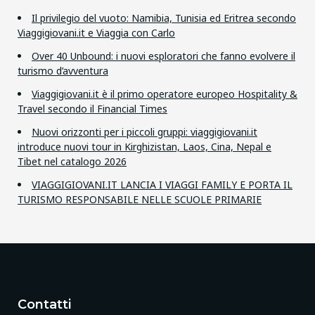
Il privilegio del vuoto: Namibia, Tunisia ed Eritrea secondo
Viaggigiovani.it e Viaggia con Carlo
Over 40 Unbound: i nuovi esploratori che fanno evolvere il
turismo d’avventura
Viaggigiovani.it è il primo operatore europeo Hospitality &
Travel secondo il Financial Times
Nuovi orizzonti per i piccoli gruppi: viaggigiovani.it
introduce nuovi tour in Kirghizistan, Laos, Cina, Nepal e
Tibet nel catalogo 2026
VIAGGIGIOVANI.IT LANCIA I VIAGGI FAMILY E PORTA IL
TURISMO RESPONSABILE NELLE SCUOLE PRIMARIE
Contatti