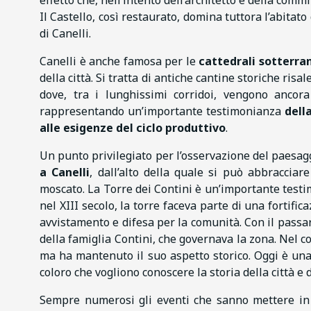
effetto che, nell’intento dell’architetto e della commi
Il Castello, così restaurato, domina tuttora l’abitat
di Canelli.
Canelli è anche famosa per le
cattedrali sotterra
della città. Si tratta di antiche cantine storiche risal
dove, tra i lunghissimi corridoi, vengono ancor
rappresentando un’importante testimonianza
dell
alle esigenze del ciclo produttivo
.
Un punto privilegiato per l’osservazione del paesagg
a Canelli
, dall’alto della quale si può abbraccia
moscato. La Torre dei Contini è un’importante testimo
nel XIII secolo, la torre faceva parte di una fortif
avvistamento e difesa per la comunità. Con il passa
della famiglia Contini, che governava la zona. Nel cor
ma ha mantenuto il suo aspetto storico. Oggi è una 
coloro che vogliono conoscere la storia della città e 
Sempre numerosi gli eventi che sanno mettere in lu