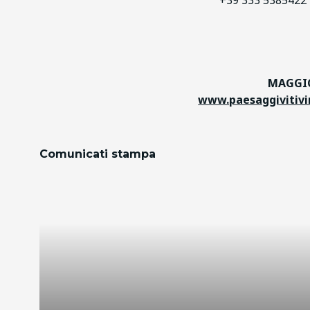
+39 333 5385422 
MAGGIO
www.paesaggivitivin
Comunicati stampa