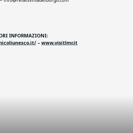
– info@relaisvilladelborgo.com
RI INFORMAZIONI:
icoliunesco.it/
–
www.visitlmr.it