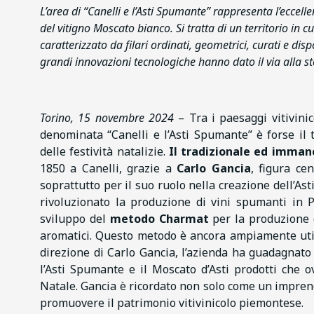
L’area di “Canelli e l’Asti Spumante” rappresenta l’eccell
del vitigno Moscato bianco. Si tratta di un territorio in 
caratterizzato da filari ordinati, geometrici, curati e di
grandi innovazioni tecnologiche hanno dato il via alla st
Torino, 15 novembre 2024
– Tra i paesaggi vitivin
denominata “Canelli e l’Asti Spumante” è forse il t
delle festività natalizie.
Il tradizionale ed imman
1850 a Canelli, grazie a
Carlo Gancia
, figura ce
soprattutto per il suo ruolo nella creazione dell’As
rivoluzionato la produzione di vini spumanti in P
sviluppo del
metodo Charmat
per la produzione d
aromatici. Questo metodo è ancora ampiamente utili
direzione di Carlo Gancia, l’azienda ha guadagnato
l’Asti Spumante e il Moscato d’Asti prodotti che
Natale. Gancia è ricordato non solo come un impren
promuovere il patrimonio vitivinicolo piemontese.