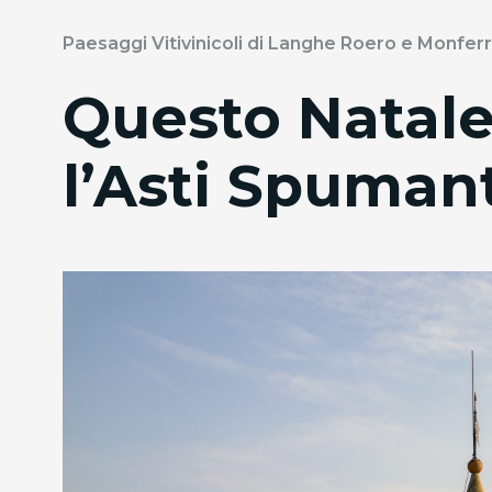
Paesaggi Vitivinicoli di Langhe Roero e Monfe
Questo Natale
l’Asti Spuman