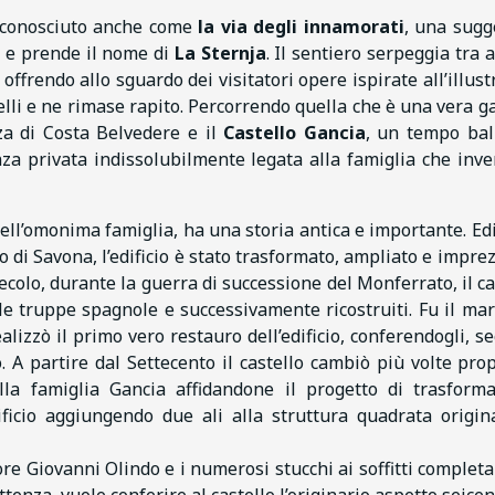
o conosciuto anche come
la via degli innamorati
, una sugg
e e prende il nome di
La Sternja
. Il sentiero serpeggia tra a
offrendo allo sguardo dei visitatori opere ispirate all’illust
elli e ne rimase rapito. Percorrendo quella che è una vera ga
zza di Costa Belvedere e il
Castello Gancia
, un tempo ba
za privata indissolubilmente legata alla famiglia che inve
ell’omonima famiglia, ha una storia antica e importante. Edi
o di Savona, l’edificio è stato trasformato, ampliato e imprez
secolo, durante la guerra di successione del Monferrato, il ca
alle truppe spagnole e successivamente ricostruiti. Fu il ma
lizzò il primo vero restauro dell’edificio, conferendogli, s
o. A partire dal Settecento il castello cambiò più volte prop
lla famiglia Gancia affidandone il progetto di trasform
ificio aggiungendo due ali alla struttura quadrata origin
ore Giovanni Olindo e i numerosi stucchi ai soffitti complet