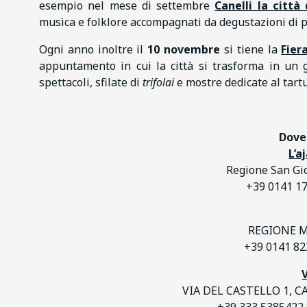
esempio nel mese di settembre
Canelli la città
musica e folklore accompagnati da degustazioni di pro
Ogni anno inoltre il
10 novembre
si tiene la
Fier
appuntamento in cui la città si trasforma in un 
spettacoli, sfilate di
trifolai
e mostre dedicate al tartuf
Dove
L’a
Regione San Gi
+39 0141 17
REGIONE ME
+39 0141 82
V
VIA DEL CASTELLO 1, C