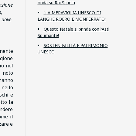
onda su Rai Scuola
razione
o,
“LA MERAVIGLIA UNESCO DI
LANGHE ROERO E MONFERRATO”
e dove
Questo Natale si brinda con l’Asti
Spumante!
SOSTENIBILITÁ E PATRIMONIO
onente
UNESCO
agione
io nel
, noto
 hanno
 nello
schi e
tto la
endere
ome il
zare e