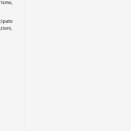
rismo,
cipato
zioni,