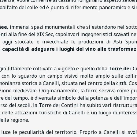
ttenza, vuole conferire al castello l’originario aspetto seicen
o dall’alto del colle ed è punto di riferimento panoramico e s
nee,
immensi spazi monumentali che si estendono nel sott
enti alla fine del XIX Sec, capolavori ingegneristici scavati ne
a oggi stoccate e invecchiate le produzioni di Asti Spu
a capacità di adeguare i luoghi del vino alle trasformaz
io fittamente coltivato a vigneto è quello della
Torre dei C
re con lo sguardo un campo visivo molto ampio sulle colli
nianza storica a Canelli, situata nel centro della città. Cos
icazione medievale. Originariamente, la torre serviva come pu
re del tempo, è diventata simbolo della potenza e dell’impo
so dei secoli, la Torre dei Contini ha subito vari ristruttura
delle attrazioni turistiche di Canelli e un luogo di interes
della regione.
ce le peculiarità del territorio. Proprio a Canelli si svo