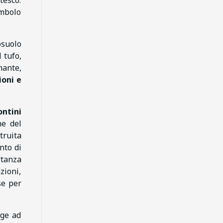
tesco.
imbolo
osuolo
l tufo,
mante,
ioni e
ontini
ne del
truita
nto di
rtanza
zioni,
se per
lge ad