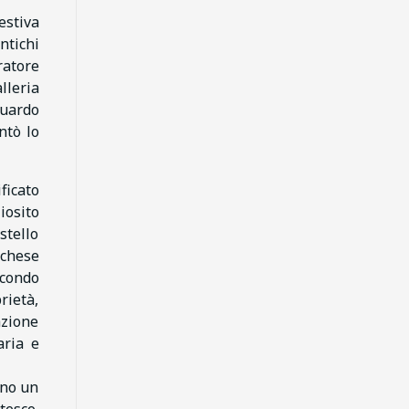
estiva
ntichi
ratore
lleria
luardo
ntò lo
ficato
iosito
stello
rchese
econdo
rietà,
azione
aria e
ano un