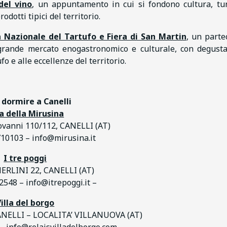
 del vino
, un appuntamento in cui si fondono cultura, tu
dotti tipici del territorio.
a Nazionale del Tartufo e Fiera di San Martin
, un parte
grande mercato enogastronomico e culturale, con degusta
o e alle eccellenze del territorio.
 dormire a Canelli
ja della Mirusina
ovanni 110/112, CANELLI (AT)
10103 – info@mirusina.it
I tre poggi
RLINI 22, CANELLI (AT)
2548 – info@itrepoggi.it –
illa del borgo
ANELLI – LOCALITA’ VILLANUOVA (AT)