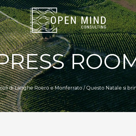
PRESS ROO
nicoli di Langhe Roero e Monferrato
/ Questo Natale si bri