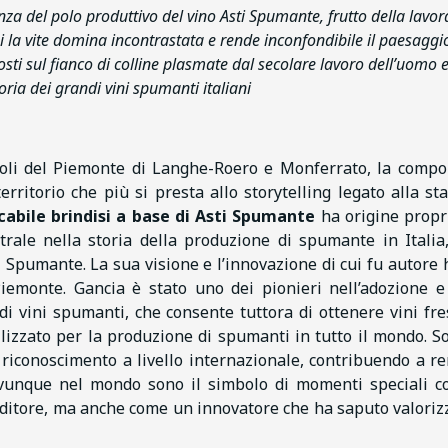
enza del polo produttivo del vino Asti Spumante, frutto della lavo
cui la vite domina incontrastata e rende inconfondibile il paesaggi
sposti sul fianco di colline plasmate dal secolare lavoro dell’uomo 
oria dei grandi vini spumanti italiani
icoli del Piemonte di Langhe-Roero e Monferrato, la comp
erritorio che più si presta allo storytelling legato alla st
cabile brindisi a base di Asti Spumante
ha origine propr
ntrale nella storia della produzione di spumante in Italia
ti Spumante. La sua visione e l’innovazione di cui fu autore
iemonte. Gancia è stato uno dei pionieri nell’adozione e
i vini spumanti, che consente tuttora di ottenere vini fre
zzato per la produzione di spumanti in tutto il mondo. So
 riconoscimento a livello internazionale, contribuendo a r
 ovunque nel mondo sono il simbolo di momenti speciali c
ditore, ma anche come un innovatore che ha saputo valoriz