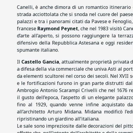
Canelli, è anche dimora di un romantico itinerari
strada acciottolata che si snoda nel cuore del paes
palazzi e tra i panorami citati da Pavese e Fenoglio, 
francese
Raymond Peynet
, che nel 1983 visitò Can
d’arte all’aperto, si possono raggiungere la terra
difensivo della Repubblica Astesana e oggi residen
spumante italiano.
Il
Castello Gancia
, attualmente proprietà privata d
a difesa della via commerciale che univa Asti al port
da elementi scultorei nel corso dei secoli. Nel XVII 
e le fortificazioni furono in gran parte distrutti d
Ambrogio Antonio Scarampi Crivelli che nel 1676 rea
il gusto dell’epoca, l’aspetto di un elegante palazz
fino al 1929, quando venne infine acquistato da
all’architetto Arturo Midana. Midana modificò l’ed
ripristinando un giardino all’italiana.
Le sale sono impreziosite dalle decorazioni del pitt