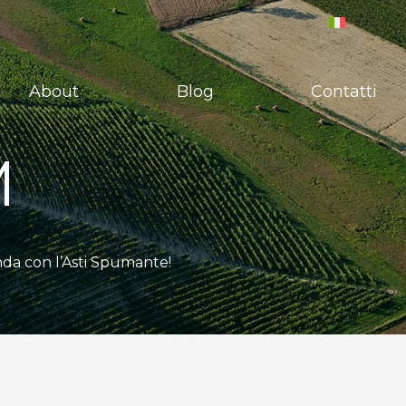
About
Blog
Contatti
M
nda con l’Asti Spumante!