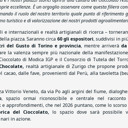
 i nostri palazzi storici aprirsi alla cultura del cioccolato rest
roprie eccellenze. È un orgoglio osservare come questa filiera con
mando il ruolo del nostro territorio quale punto di riferimento 
mo turistico e di valorizzazione dei nostri prodotti agroalimentar
li e internazionali e realtà artigianali di ricerca – tornera
 della piazza. Saranno circa
60 gli espositori
, suddivisi in pi
ri del Gusto di Torino e provincia
, mentre arriverà
da
iare la valenza sempre più nazionale della manifestazione
 Cioccolato di Modica IGP e il Consorzio di Tutela del Torr
Chocolate,
realtà artigianale di Zurigo che propone prodo
 cacao, dalle fave, provenienti dal Perù, alla tavoletta (be
za Vittorio Veneto, da via Po agli argini del fiume, dialogh
o
, spazio ormai riconoscibile e centrale nel racconto
lk e approfondimenti, che nel 2026 puntano, come lo scorso
rica del Cioccolato,
lo spazio dove sarà possibile v
inari in azione.