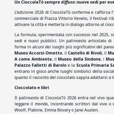
Un CioccolaTò sempre
diffuso
: nuove sedi per eve
L’edizione 2026 di CioccolaTò conferma e rafforza l’
commerciale di Piazza Vittorio Veneto, il festival ri
attivare la città e metterla in dialogo attorno al ciocc
La formula, sperimentata con successo nel 2025, si
sedi e nuovi pubblici. Un palinsesto articolato di
forma in alcuni dei luoghi più significativi del pano
Museo Accorsi-Ometto
, il
Castello di Rivoli
, il
Mu
A come Ambiente
, il
Museo della Sindone
, i
Mus
Palazzo Falletti di Barolo
e la
Scuola Primaria Sa
entrano in gioco anche luoghi simbolici della socia
quanto il racconto del cioccolato sappia adattarsi a 
Cioccolato e libri
Il palinsesto di CioccolaTò 2026 entra nel vivo qua
leggere il mondo, incontrando scrittori dal vivo 
Woolf, Platone, Emma Bovary o Jane Austen.