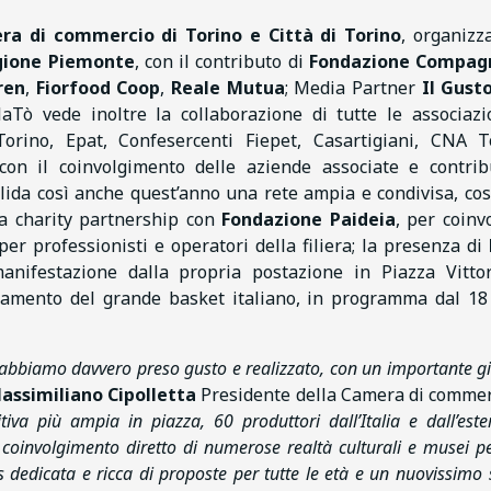
ra di commercio di Torino e Città di Torino
, organizz
gione Piemonte
, con il contributo di
Fondazione Compagn
ren
,
Fiorfood Coop
,
Reale Mutua
; Media Partner
Il Gust
olaTò vede inoltre la collaborazione di tutte le associazi
orino, Epat, Confesercenti Fiepet, Casartigiani, CNA T
) con il coinvolgimento delle aziende associate e contrib
ida così anche quest’anno una rete ampia e condivisa, cos
la charity partnership con
Fondazione Paideia
, per coinv
er professionisti e operatori della filiera; la presenza di
manifestazione dalla propria postazione in Piazza Vittor
amento del grande basket italiano, in programma dal 18
i abbiamo davvero preso gusto e realizzato, con un importante g
assimiliano Cipolletta
Presidente della Camera di commer
tiva più ampia in piazza, 60 produttori dall’Italia e dall’este
coinvolgimento diretto di numerose realtà culturali e musei p
s dedicata e ricca di proposte per tutte le età e un nuovissimo