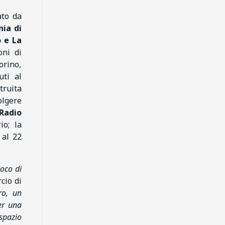
ato da
ia di
o e La
oni di
orino,
uti al
truita
olgere
Radio
io; la
 al 22
ioco di
cio di
ro, un
er una
 spazio