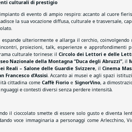
nti culturali di prestigio
impianto di evento di ampio respiro: accanto al cuore fieris
badisce la sua vocazione diffusa, culturale e trasversale, cap
olato.
 espande ulteriormente e allarga il cerchio, coinvolgendo
 incontri, proiezioni, talk, esperienze e approfondimenti 
rama culturale torinese: il
Circolo dei Lettori e delle Lett
seo Nazionale della Montagna “Duca degli Abruzzi”
, il
ei Reali – Salone delle Guardie Svizzere
, il
Cinema Mas
n Francesco d’Assisi
. Accanto ai musei e agli spazi istituzi
lità cittadina come
Caffè Fiorio
e
SignorVino
, a dimostrazi
linguaggi e contesti diversi senza perdere intensità.
ndo il cioccolato smette di essere solo gusto e diventa len
o dando voce immaginaria a personaggi come Arlecchino, Vi