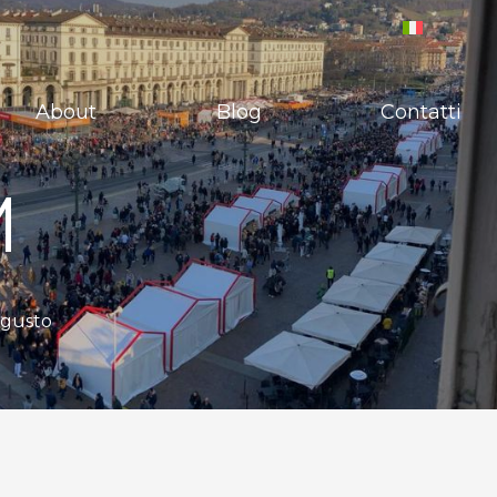
About
Blog
Contatti
M
o gusto