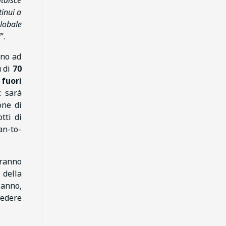
ituisce
tinui a
globale
i
”.
nno ad
ù di
70
 fuori
: sarà
one di
tti di
an-to-
eranno
 della
 anno,
edere