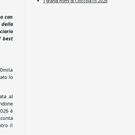
I grandi nomi di CioccolaTò 2026
to con
 della
ciario
l best
00mila
ato lo
ata al
andone
2026 è
cconta
tro il