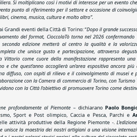
iliera. Si moltiplicano così i motivi di interesse per un evento ch
iventa punto di riferimento per il settore e occasione di coinvol
 libri, cinema, musica, cultura e molto altro”.
ai Grandi eventi della Città di Torino: “
Dopo il grande successo
novamento del format, CioccolaTò torna nel 2026 confermando 
 seconda edizione metterà al centro la qualità e la valorizz
 completa che unisce gusto e partecipazione, attraverso degusta
zza Vittorio come cuore della manifestazione rappresenta una 
no e che quest’anno accoglierà un’area espositiva ancora più
diffuso, con ospiti di rilievo e il coinvolgimento di musei e p
collaborazione con la Camera di commercio di Torino, con Turismo
ividono con la Città l’obiettivo di promuovere Torino come desti
tiene profondamente al Piemonte
– dichiarano
Paolo Bongi
ismo, Sport e Post olimpico, Caccia e Pesca, Parchi e
A
elle attività produttive della Regione Piemonte -.
L’edizion
nisce la maestria dei nostri artigiani a una visione internazi