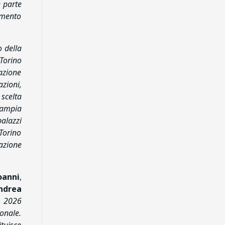
e parte
gimento
 della
Torino
azione
zioni,
scelta
 ampia
alazzi
 Torino
nazione
oanni
,
ndrea
e 2026
onale.