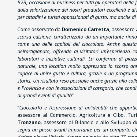
B2B, occasione di business per tutti gli operatori della f
dalla valorizzazione dei nostri produttori eccellenti e d
per cittadini e turisti appassionati di gusto, ma anche di
Come osservato da
Domenico Carretta
, assessore 
scorsa edizione, caratterizzato da un importante rin
come una delle capitali del cioccolato. Anche questa
dell’artigianato, offrendo ai visitatori un’esperienza
laboratori e iniziative culturali. La conferma di pia
naturale, una location molto apprezzata lo scorso an
capace di unire gusto e cultura, grazie a un programma 
storici. Un risultato reso possibile anche grazie alla 
e Provincia e con le associazioni di categoria, che cond
di grandi eventi di qualità
“.
“
CioccolaTò è l’espressione di un’identità che appar
assessore al Commercio, Agricoltura e Cibo, Tur
Tronzano
, assessore al Bilancio e allo Sviluppo d
segna un passo avanti importante per un comparto che u