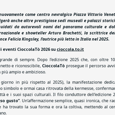
à nuovamente come centro nevralgico Piazza Vittorio Vene
lgerà anche altre prestigiose sedi museali e palazzi storici
 guidati da autorevoli nomi del panorama culturale e dol
ernazionale e showteller Arturo Brachetti, la s
crittrice de
e Felicia Kingsley, l’autrice più letta in Italia nel 2025.
li eventi CioccolaTò 2026 su
cioccola.to.it
grande di sempre. Dopo l’edizione 2025 che, con oltre 1
netto e riconoscibile,
CioccolaTò
prosegue il percorso avvi
a più ampio e ambizioso.
 giorno in più rispetto al 2025), la manifestazione dedic
go simbolo e ormai casa ritrovata della kermesse, conferm
ttà e i suoi spazi culturali. Il filo conduttore dell’edizione 
eso gusto”
. Un’affermazione semplice, quasi ironica, che ra
 ha trovato la sua forma e ora la coltiva, mettendo al cen
ano.