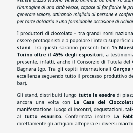
Vedere piazza Vittorio Veneto animata da oltre 70 stand e
l’immagine di una città vivace, capace di far fiorire le p
generare valore, attirando migliaia di persone e confer
per l’arte dolciaria e una formidabile occasione di richia
I produttori di cioccolato – tra grandi nomi naziona
essere protagonisti e a popolare l’intera superficie
stand
. Tra questi saranno presenti ben
15 Maest
Torino oltre il 45% degli espositori
, a testimon
presente, infatti, anche il Consorzio di Tutela del
Bagnara Igp. Tra gli ospiti internazionali
Garçoa 
eccellenza seguendo tutto il processo produttivo del
bar).
Gli stand, distribuiti lungo
tutte le esedre
di piaz
ancora una volta con
La Casa del Cioccolat
manifestazione: luogo di incontri, degustazioni, ta
al
tutto esaurito
. Confermata inoltre
La Fabb
direttamente gli artigiani all’opera e i diversi macch