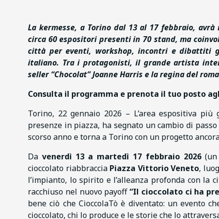
La kermesse, a Torino dal 13 al 17 febbraio, avr
circa 60 espositori presenti in 70 stand, ma coinvo
città per eventi, workshop, incontri e dibattiti
italiano. T
ra i protagonisti, il grande artista int
seller “Chocolat” Joanne Harris e la regina del romanc
Consulta il programma e prenota il tuo posto ag
Torino, 22 gennaio 2026 – L’area espositiva più 
presenze in piazza, ha segnato un cambio di passo 
scorso anno e torna a Torino con un progetto ancor
Da
venerdì 13 a martedì 17 febbraio 2026
(un
cioccolato riabbraccia
Piazza Vittorio Veneto
, luo
l’impianto, lo spirito e l’alleanza profonda con la ci
racchiuso nel nuovo payoff
“Il cioccolato ci ha pr
bene ciò che CioccolaTò è diventato: un evento che
cioccolato, chi lo produce e le storie che lo attravers