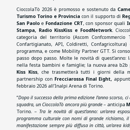
CioccolaTò 2026 è promosso e sostenuto da
Came
Turismo Torino e Provincia
con il supporto di
Re
San Paolo
e
Fondazione CRT
, con sponsor quali
I
Stampa, Radio KissKiss e FoodNetwork
. Ciocc
categoria del territorio (Ascom Confcommercio T
Confartigianato, API, Coldiretti, Confagricoltura
programma, e come Mobility Partner GTT. Si consol
passo dopo passo. Molte le novità di quest’anno: 
nella festa bambini e famiglie; la nuova area b2b p
Kiss Kiss
, che trasmetterà tutti i giorni della 
partnership con
Frecciarossa Final Eight,
appunt
febbraio 2026 all’Inalpi Arena di Torino.
“
Dopo il successo della prima edizione l’anno scorso, c
squadra, un CioccolaTò ancora più grande –
anticipa
M
Torino. –
Tra le novità di quest’anno: un’area esposi
programma culturale con nomi di grande richiamo, il 
manifestazione sempre più diffusa in città, un’area kid