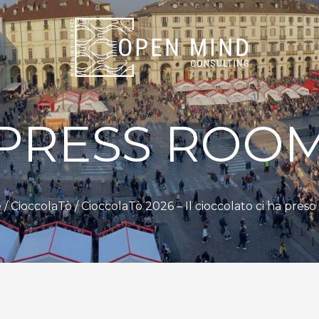
PRESS ROO
 /
CioccolaTò
/ CioccolaTò 2026 – Il cioccolato ci ha pres