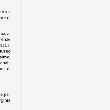
tico e
ace di
 nuove
prende
rici
, il
Museo
simo,
onali,
one di
te per
rginia