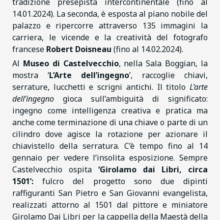
tradizione presepista intercontinentale (fino al
14.01.2024). La seconda, è esposta al piano nobile del
palazzo e ripercorre attraverso 135 immagini la
carriera, le vicende e la creatività del fotografo
francese
Robert Doisneau
(fino al 14.02.2024).
Al
Museo di Castelvecchio
, nella Sala Boggian, la
mostra ‘
L’Arte dell’ingegno
’, raccoglie chiavi,
serrature, lucchetti e scrigni antichi. Il titolo
L’arte
dell’ingegno
gioca sull’ambiguità di significato:
ingegno come intelligenza creativa e pratica ma
anche come terminazione di una chiave o parte di un
cilindro dove agisce la rotazione per azionare il
chiavistello della serratura. C’è tempo fino al 14
gennaio per vedere l’insolita esposizione. Sempre
Castelvecchio ospita
‘Girolamo dai Libri, circa
1501’:
fulcro del progetto sono due dipinti
raffiguranti San Pietro e San Giovanni evangelista,
realizzati attorno al 1501 dal pittore e miniatore
Girolamo Dai Libri per la cappella della Maestà della