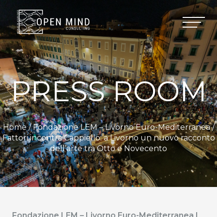
PRESS ROOM
Home /
Fondazione LEM – Livorno Euro-Mediterranea
/
Fattori incontra Cappiello: a Livorno un nuovo racconto
dell’arte tra Otto e Novecento
Fondazione LEM – Livorno Euro-Mediterranea |