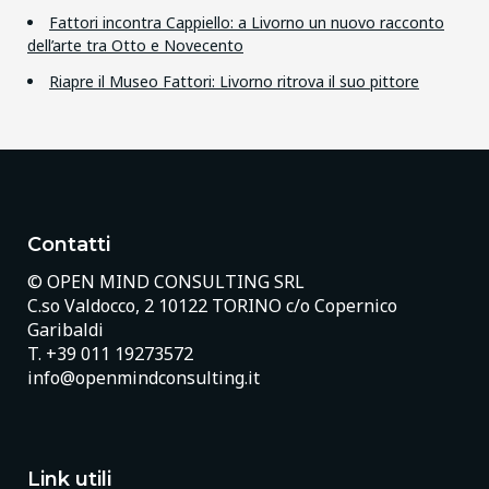
Fattori incontra Cappiello: a Livorno un nuovo racconto
dell’arte tra Otto e Novecento
Riapre il Museo Fattori: Livorno ritrova il suo pittore
Contatti
© OPEN MIND CONSULTING SRL
C.so Valdocco, 2 10122 TORINO c/o Copernico
Garibaldi
T.
+39 011 19273572
info@openmindconsulting.it
Link utili