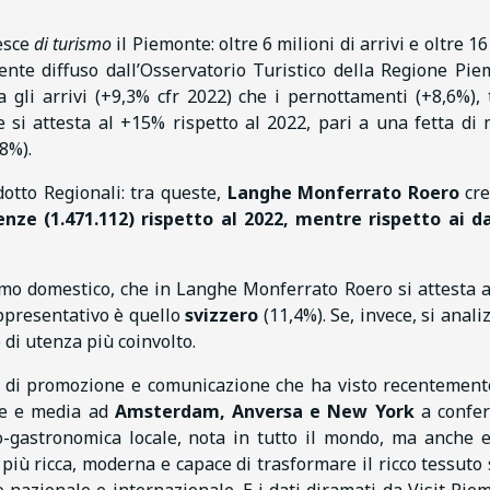
resce
di turismo
il Piemonte: oltre 6 milioni di arrivi e oltre 16
ente diffuso dall’Osservatorio Turistico della Regione Pi
 gli arrivi (+9,3% cfr 2022) che i pernottamenti (+8,6%), 
 si attesta al +15% rispetto al 2022, pari a una fetta di
8%).
otto Regionali: tra queste,
Langhe Monferrato Roero
cr
enze (1.471.112) rispetto al 2022, mentre rispetto ai da
ismo domestico, che in Langhe Monferrato Roero si attesta 
appresentativo è quello
svizzero
(11,4%). Se, invece, si anali
 di utenza più coinvolto.
ia di promozione e comunicazione che ha visto recentement
de e media ad
Amsterdam, Anversa e New York
a confe
no-gastronomica locale, nota in tutto il mondo, ma anche 
più ricca, moderna e capace di trasformare il ricco tessuto 