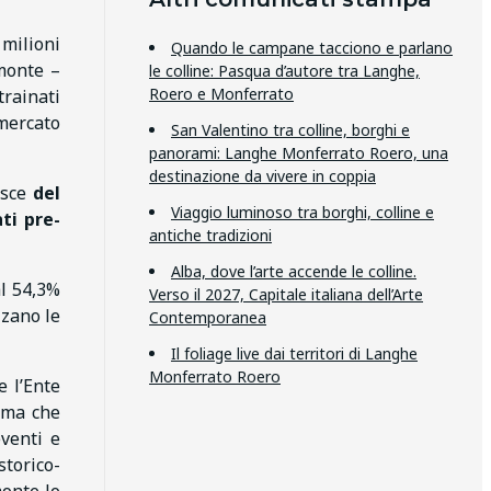
 milioni
Quando le campane tacciono e parlano
emonte –
le colline: Pasqua d’autore tra Langhe,
Roero e Monferrato
trainati
 mercato
San Valentino tra colline, borghi e
panorami: Langhe Monferrato Roero, una
destinazione da vivere in coppia
esce
del
Viaggio luminoso tra borghi, colline e
ti pre-
antiche tradizioni
Alba, dove l’arte accende le colline.
al 54,3%
Verso il 2027, Capitale italiana dell’Arte
zzano le
Contemporanea
Il foliage live dai territori di Langhe
Monferrato Roero
e l’Ente
rma che
eventi e
storico-