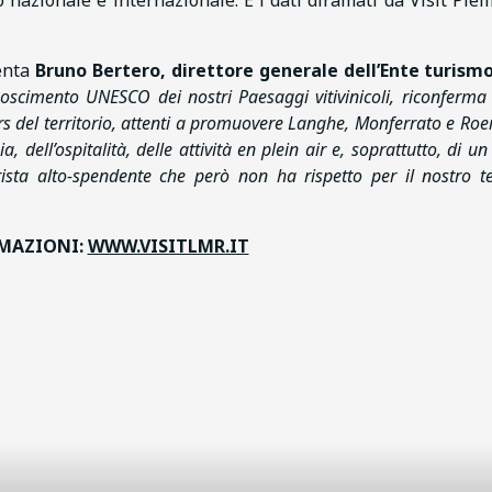
o nazionale e internazionale. E i dati diramati da Visit Pie
enta
Bruno Bertero, direttore generale dell’Ente turism
oscimento UNESCO dei nostri Paesaggi vitivinicoli, riconferma 
rs del territorio, attenti a promuovere Langhe, Monferrato e Roe
, dell’ospitalità, delle attività en plein air e, soprattutto, di u
sta alto-spendente che però non ha rispetto per il nostro ter
MAZIONI:
WWW.VISITLMR.IT