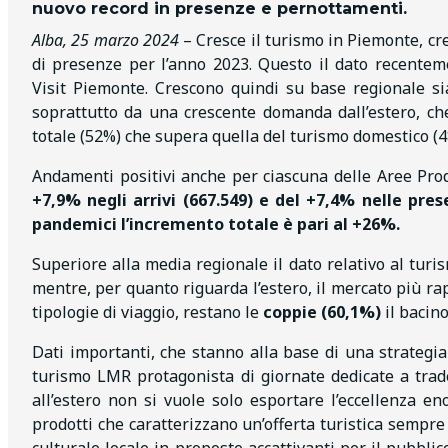
nuovo record in presenze e pernottamenti.
Alba, 25 marzo 2024
– Cresce il turismo in Piemonte, c
di presenze per l’anno 2023. Questo il dato recentem
Visit Piemonte. Crescono quindi su base regionale sia
soprattutto da una crescente domanda dall’estero, che
totale (52%) che supera quella del turismo domestico (4
Andamenti positivi anche per ciascuna delle Aree Prod
+7,9% negli arrivi (667.549) e del +7,4% nelle pres
pandemici l’incremento totale è pari al +26%.
Superiore alla media regionale il dato relativo al tur
mentre, per quanto riguarda l’estero, il mercato più r
tipologie di viaggio, restano le
coppie (60,1%)
il bacino
Dati importanti, che stanno alla base di una strateg
turismo LMR protagonista di giornate dedicate a tra
all’estero non si vuole solo esportare l’eccellenza e
prodotti che caratterizzano un’offerta turistica sempre 