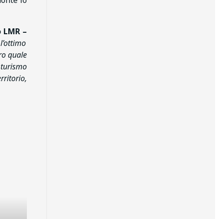
monte lo
o LMR –
l’ottimo
ro quale
n turismo
ritorio,