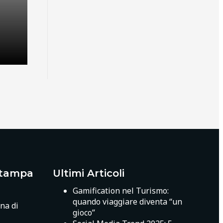
stampa
Ultimi Articoli
Gamification nel Turismo:
quando viaggiare diventa “un
na di
gioco”