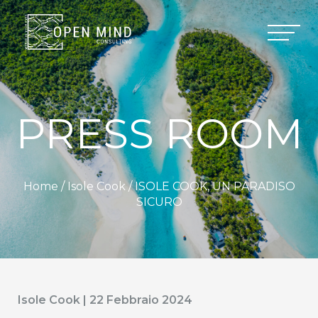
PRESS ROOM
Home /
Isole Cook
/ ISOLE COOK, UN PARADISO
SICURO
Isole Cook | 22 Febbraio 2024