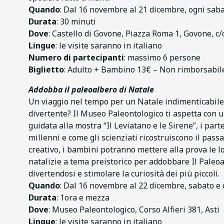
Quando
: Dal 16 novembre al 21 dicembre, ogni sabato
Durata
: 30 minuti
Dove
: Castello di Govone, Piazza Roma 1, Govone, c/o
Lingue
: le visite saranno in italiano
Numero di partecipanti
: massimo 6 persone
Biglietto
: Adulto + Bambino 13€ – Non rimborsabil
Addobba il paleoalbero di Natale
Un viaggio nel tempo per un Natale indimenticabile!
divertente? Il Museo Paleontologico ti aspetta con u
guidata alla mostra “Il Leviatano e le Sirene”, i part
millenni e come gli scienziati ricostruiscono il pass
creativo, i bambini potranno mettere alla prova le lo
natalizie a tema preistorico per addobbare Il Paleo
divertendosi e stimolare la curiosità dei più piccoli.
Quando
: Dal 16 novembre al 22 dicembre, sabato e 
Durata
: 1ora e mezza
Dove
: Museo Paleontologico, Corso Alfieri 381, Asti
Lingue
: le visite saranno in italiano