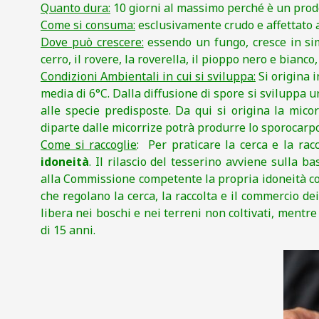
Quanto dura:
10 giorni al massimo perché è un prodo
Come si consuma:
esclusivamente crudo e affettato a 
Dove può crescere:
essendo un fungo, cresce in simb
cerro, il rovere, la roverella, il pioppo nero e bianco, i
Condizioni Ambientali in cui si sviluppa:
Si origina 
media di 6°C. Dalla diffusione di spore si sviluppa u
alle specie predisposte. Da qui si origina la micor
diparte dalle micorrize potrà produrre lo sporocarpo
Come si raccoglie
: Per praticare la cerca e la rac
idoneità
. Il rilascio del tesserino avviene sulla b
alla Commissione competente la propria idoneità con
che regolano la cerca, la raccolta e il commercio dei
libera nei boschi e nei terreni non coltivati, mentr
di 15 anni.