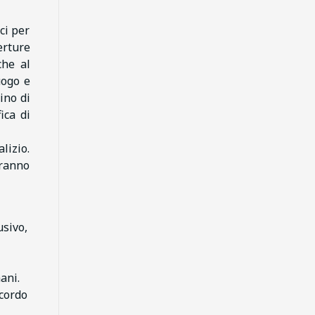
ci per
erture
che al
uogo e
ino di
ica di
lizio.
aranno
usivo,
ani.
icordo