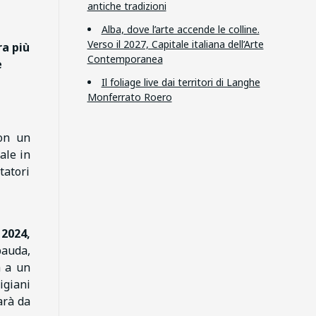
antiche tradizioni
Alba, dove l’arte accende le colline.
Verso il 2027, Capitale italiana dell’Arte
a più
Contemporanea
e
Il foliage live dai territori di Langhe
Monferrato Roero
con un
ale in
tatori
 2024,
bauda,
a a un
igiani
arà da