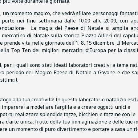
 più volte durante la giornata.
, un momento magico, che vedrà sfilare personaggi fantasti
e porte nei fine settimana dalle 10:00 alle 20:00, con ap
prenotazione. La magia del Paese di Natale si amplia an
 mercatino di Natale sulla storica Piazza Alfieri del capol
e prende vita nelle giornate dell’1, 8, 15 dicembre. Il Mercat
nella Top Ten dei migliori mercatini d’Europa per la classif
, per i quali sono stati ideati laboratori creativi a tema nata
tero periodo del Magico Paese di Natale a Govone e che s
itlmr.it
sfogo alla tua creatività! In questo laboratorio natalizio escl
 imparerai a modellare l’argilla e a creare oggetti unici e
potrai realizzare splendide tazze, bicchieri e tazzine con le
 d’arte unica, frutto della tua immaginazione e delle tue m
rere un momento di puro divertimento e portare a casa un r