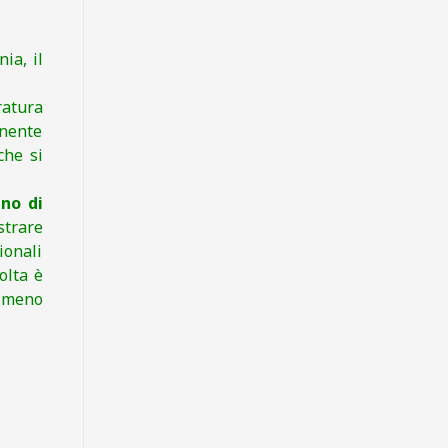
ia, il
ratura
enente
che si
ino di
strare
ionali
olta è
a meno