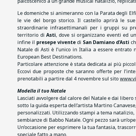
palcoscenico a un grande musical natalizio, replicato
Le domeniche si animeranno con la Parata degli Elfi
le vie del borgo storico. Il castello aprirà le su
straordinarie infrasettimanali per i gruppi su 
territorio di
Asti
, dove si organizzano eventi ed un
infine il
presepe vivente
di
San Damiano d’Asti
ch
Natale di Asti è l’unico in Italia a essere entrato 
European Best Destinations.
Particolare attenzione è stata dedicata ai più piccoli
Eccovi due proposte che saranno offerte per l’in
prenotabili a partire dal 4 novembre sul sito
www.vis
Modella il tuo Natale
Lasciati avvolgere dal calore del Natale e dai libero 
sotto la guida esperta dell’artista Martino Canavese,
personalizzati. Utilizzando stampi a tema natalizio, 
sembianze di Babbo Natale. Ogni pezzo sarà un’opera
Un’occasione per esprimere la tua fantasia, trascor
speciale fatto a mano.