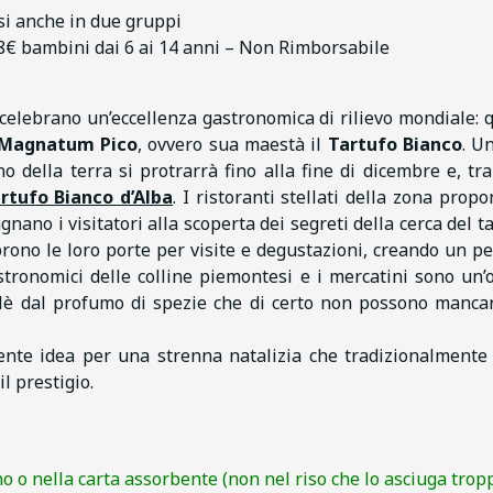
si anche in due gruppi
 8€ bambini dai 6 ai 14 anni – Non Rimborsabile
 celebrano un’eccellenza gastronomica di rilievo mondiale: 
 Magnatum Pico
, ovvero sua maestà il
Tartufo Bianco
. U
 della terra si protrarrà fino alla fine di dicembre e, tra 
artufo Bianco d’Alba
. I ristoranti stellati della zona prop
ano i visitatori alla scoperta dei segreti della cerca del ta
aprono le loro porte per visite e degustazioni, creando un pe
stronomici delle colline piemontesi e i mercatini sono un’
ulè dal profumo di spezie che di certo non possono manca
lente idea per una strenna natalizia che tradizionalmente
l prestigio.
o o nella carta assorbente (non nel riso che lo asciuga tropp