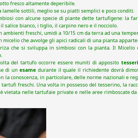
tto fresco altamente deperibile.
lamelle sottili, meglio se su piatti semplici e poco conditi.
iosi con alcune specie di piante dette tartufigene: la farn
l salice bianco, i tiglio, il carpino nero e il nocciolo.
in ambienti freschi, umidi a 10/15 cm da terra ad una tempe
n micelio che avvolge gli apici radicali di una pianta appart
riza che si sviluppa in simbiosi con la pianta. Il Micelio 
.
colta del tartufo occorre essere muniti di apposito
tesser
ase di un
esame
durante il quale il richiedente dovrà dimo
 la conoscenza, in particolare, delle norme nazionali e reg
 tartufi freschi. Una volta in possesso del tesserino, la racc
e è vietata nelle tartufaie private e nelle aree rimboscate d