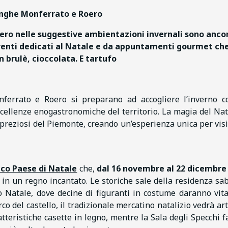
anghe Monferrato e Roero
ero nelle suggestive ambientazioni invernali
sono ancor
venti dedicati al Natale e
da appuntamenti gourmet ch
 brulè, cioccolata. E tartufo
ferrato e Roero si preparano ad accogliere l’inverno 
ccellenze enogastronomiche del territorio. La magia del Nat
ù preziosi del Piemonte, creando un’esperienza unica per visi
co Paese di Natale
che,
dal 16 novembre al 22 dicembre
in un regno incantato. Le storiche sale della residenza sa
Natale, dove decine di figuranti in costume daranno vit
o del castello, il tradizionale mercatino natalizio vedrà art
atteristiche casette in legno, mentre la Sala degli Specchi f