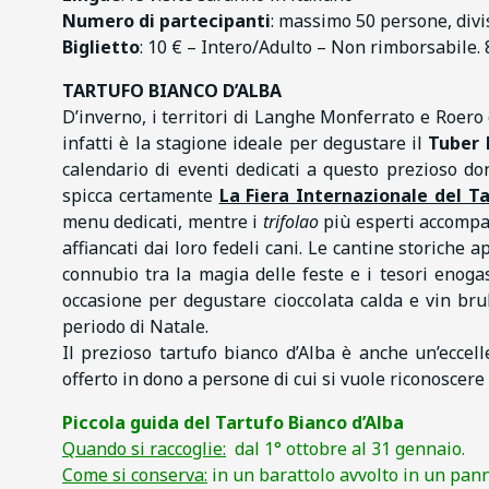
Numero di partecipanti
: massimo 50 persone, divi
Biglietto
: 10 € – Intero/Adulto – Non rimborsabile.
TARTUFO BIANCO D’ALBA
D’inverno, i territori di Langhe Monferrato e Roero
infatti è la stagione ideale per degustare il
Tuber
calendario di eventi dedicati a questo prezioso dono
spicca certamente
La Fiera Internazionale del T
menu dedicati, mentre i
trifolao
più esperti accompagn
affiancati dai loro fedeli cani. Le cantine storiche 
connubio tra la magia delle feste e i tesori enoga
occasione per degustare cioccolata calda e vin br
periodo di Natale.
Il prezioso tartufo bianco d’Alba è anche un’eccel
offerto in dono a persone di cui si vuole riconoscere i
Piccola guida del Tartufo Bianco d’Alba
Quando si raccoglie:
dal 1° ottobre al 31 gennaio.
Come si conserva:
in un barattolo avvolto in un pann