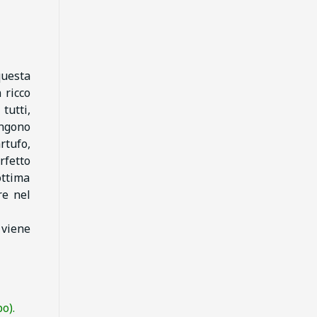
questa
n ricco
tutti,
ongono
rtufo,
rfetto
ottima
re nel
 viene
o).