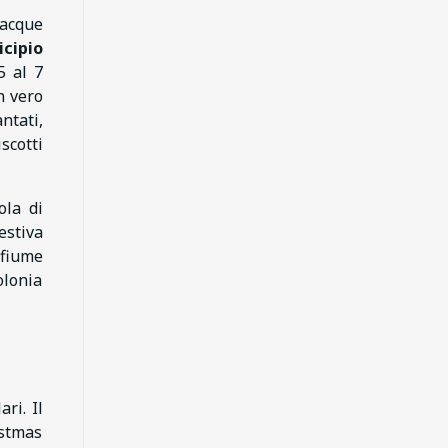
 acque
cipio
5 al 7
n vero
ntati,
iscotti
sola di
estiva
 fiume
Polonia
ri. Il
istmas