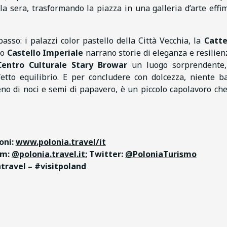
ella sera, trasformando la piazza in una galleria d’arte effi
sso: i palazzi color pastello della Città Vecchia, la
Catte
so
Castello Imperiale
narrano storie di eleganza e resilienz
Centro Culturale Stary Browar
un luogo sorprendente,
etto equilibrio. E per concludere con dolcezza, niente ba
ieno di noci e semi di papavero, è un piccolo capolavoro che
oni:
www.polonia.travel/it
am:
@polonia.travel.it
; Twitter:
@PoloniaTurismo
travel – #visitpoland