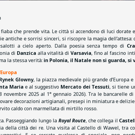
n
fiaba che prende vita. Le città si accendono di luci dorate e 
 antiche e sorrisi sinceri, si riscopre la magia dell’attesa: 
salotti a cielo aperto. Dalla poesia senza tempo di
Cra
conia di
Danzica
alla vitalità di
Varsavia
, fino al fascino in
ma la stessa verità:
in Polonia, il Natale non si guarda, si 
d’Europa
Rynek Glowny
, la piazza medievale più grande d’Europa e
anta Maria
e al suggestivo
Mercato dei Tessuti
, si tiene 
28 novembre 2025 al 1° gennaio 2026). Tra le bancarelle di
rovare decorazioni artigianali, presepi in miniatura e delizi
ervito caldo con marmellata di mirtillo rosso.
zza. Passeggiando lungo la
Royal Route
, che collega il
Castel
ia della città dei re. Una visita al Castello di Wawel, tra cor
suggestivi. E se cercate qualcosa di speciale, non perd