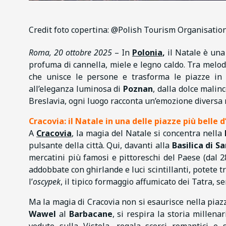
Credit foto copertina: @Polish Tourism Organisatio
Roma, 20 ottobre 2025
– In
Polonia
,
il Natale è una 
profuma di cannella, miele e legno caldo. Tra melodie
che unisce le persone e trasforma le piazze in 
all’eleganza luminosa di
Poznan
, dalla dolce malin
Breslavia, ogni luogo racconta un’emozione diversa 
Cracovia: il Natale in una delle piazze più belle 
A
Cracovia
, la magia del Natale si concentra nella
pulsante della città. Qui, davanti alla
Basilica di S
mercatini più famosi e pittoreschi del Paese (dal 
addobbate con ghirlande e luci scintillanti, potete t
l’
oscypek
, il tipico formaggio affumicato dei Tatra, s
Ma la magia di Cracovia non si esaurisce nella pia
Wawel
al
Barbacane
, si respira la storia millenar
vedute sulla Vistola, regala scorci romantici e 