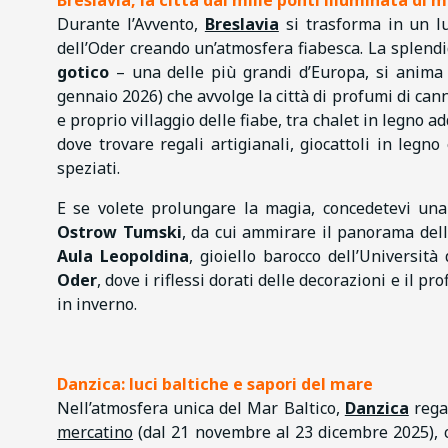
Durante l’Avvento,
Breslavia
si trasforma in un lu
dell’Oder creando un’atmosfera fiabesca. La splend
gotico
– una delle più grandi d’Europa, si anima
gennaio 2026) che avvolge la città di profumi di cann
e proprio villaggio delle fiabe, tra chalet in legno 
dove trovare regali artigianali, giocattoli in legn
speziati.
E se volete prolungare la magia, concedetevi una
Ostrow Tumski
, da cui ammirare il panorama della
Aula Leopoldina
, gioiello barocco dell’Universit
Oder
, dove i riflessi dorati delle decorazioni e il p
in inverno.
Danzica: luci baltiche e sapori del mare
Nell’atmosfera unica del Mar Baltico,
Danzica
regal
mercatino
(dal 21 novembre al 23 dicembre 2025), c