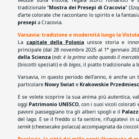
tradizionale “
Mostra dei Presepi di Cracovia
” (
Szo
d’arte colorate che raccontano lo spirito e la fantasi
presepi
a Cracovia.
Varsavia: tradizione e modernità lungo la Vistol
La
capitale della Polonia
unisce storia e innov
principale (dal 28 novembre 2025 al 1° gennaio 2026
della Scienza
(
ndr. è la prima volta quando il mercati
(biscotti speziati) e di
bigos
, il piatto tradizionale a 
Varsavia, in questo periodo dell’anno, è anche un tr
particolare
Nowy Swiat
e
Krakowskie Przedmiesc
E se volete scoprire la sua anima più autentica, va
oggi
Patrimonio UNESCO
, con i suoi vicoli colorat
pavoni passeggiano tra gli alberi spogli e il
Palazz
del lago. E se il freddo si fa sentire, rifugiatevi in
sernik
(cheesecake polacca) accompagnata da cioccola
Breslavia, la città dai mille ponti illuminata di 