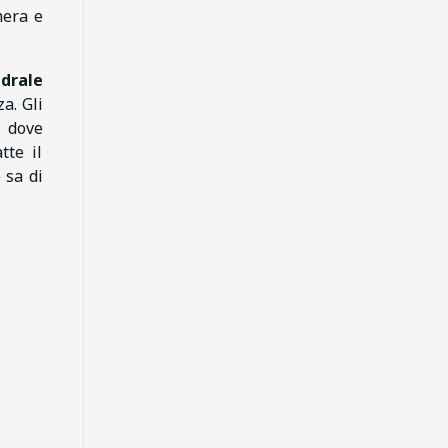
mera e
drale
a. Gli
 dove
tte il
 sa di