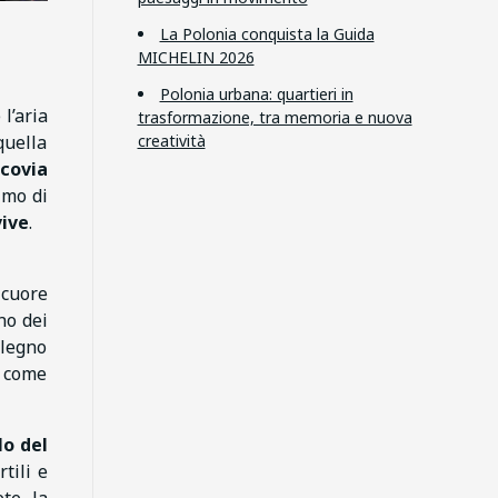
La Polonia conquista la Guida
MICHELIN 2026
Polonia urbana: quartieri in
l’aria
trasformazione, tra memoria e nuova
creatività
quella
covia
timo di
vive
.
 cuore
uno dei
 legno
e come
lo del
tili e
ete la