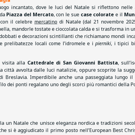
ogo incantato, dove le luci del Natale si riflettono nelle
ida
Piazza del Mercato
, con le sue
case colorate
e il
Muni
 con il celebre
mercatino
di Natale (dal 21 novembre 202
ella, mandorle tostate e cioccolata calda e si trasforma in u
addobbati e decorazioni scintillanti che richiamano mondi inca
o e prelibatezze locali come l’idromele e i
pierniki
, i tipici b
 visita alla
Cattedrale di San Giovanni Battista
, sull’i
 città avvolta dalle luci natalizie, oppure scoprite la sugg
à di Breslavia. Imperdibile anche una passeggiata lungo il
rofilo dei ponti regalano uno degli scorci più romantici della 
a un Natale che unisce eleganza nordica e tradizioni secola
he si è aggiudicato il primo posto nell’European Best Chr