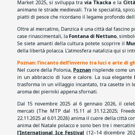
Market 2025, si sviluppa tra
via Tkacka
e la
Città
animano le strade medievali. Tra le specialità, spicc
piatti di pesce che ricordano il legame profondo della
Oltre al mercatino, Danzica è una città dal fascino p
case rinascimentali, la
Fontana di Nettuno
, simbol
Se siete amanti della cultura potete scoprire il
Mus
della libertà polacca. L’atmosfera natalizia qui si int
Poznan: l’incanto dell’inverno tra luci e arte di g
Nel cuore della Polonia,
Poznan
risplende come una 
in un abbraccio di luce e calore. La sua elegante
trasforma in un villaggio incantato, tra casette in 
aroma dei pierniki appena sfornati.
Dal 15 novembre 2025 al 6 gennaio 2026, il cel
mercati (The MTP dal 15.11 al 31.12.2025; Freed
22.11.2025 al 6.01.2026) anima il cuore della città co
anima del Natale polacco e sono ben tre i mercatini
l’International Ice Festival
(12–14 dicembre 2025