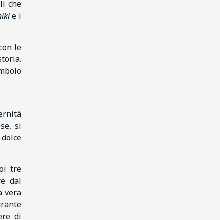
li che
niki
e i
con le
toria.
imbolo
ernità
se, si
 dolce
oi tre
re dal
a vera
urante
ere di