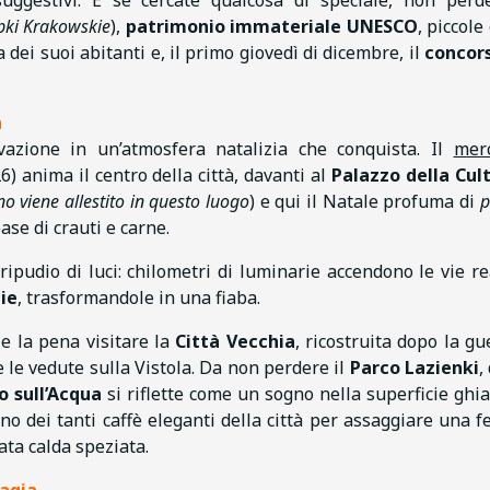
pki Krakowskie
),
patrimonio immateriale UNESCO
, piccole
a dei suoi abitanti e, il primo giovedì di dicembre, il
concors
a
azione in un’atmosfera natalizia che conquista. Il
mer
) anima il centro della città, davanti al
Palazzo della Cul
no viene allestito in questo luogo
) e qui il Natale profuma di
p
base di crauti e carne.
ipudio di luci: chilometri di luminarie accendono le vie rea
ie
, trasformandole in una fiaba.
le la pena visitare la
Città Vecchia
, ricostruita dopo la gu
i e le vedute sulla Vistola. Da non perdere il
Parco Lazienki
,
o sull’Acqua
si riflette come un sogno nella superficie ghia
 uno dei tanti caffè eleganti della città per assaggiare una fe
ta calda speziata.
magia