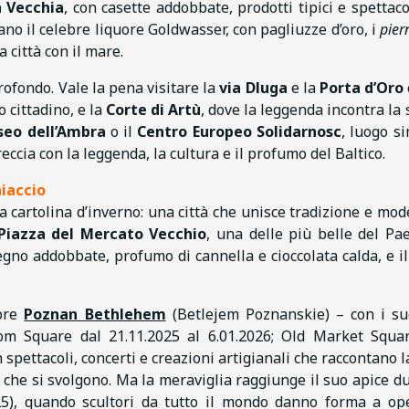
 Vecchia
, con casette addobbate, prodotti tipici e spettaco
ano il celebre liquore Goldwasser, con pagliuzze d’oro, i
pier
 città con il mare.
rofondo. Vale la pena visitare la
via Dluga
e la
Porta d’Oro
o cittadino, e la
Corte di Artù
, dove la leggenda incontra la s
eo dell’Ambra
o il
Centro Europeo Solidarnosc
, luogo s
reccia con la leggenda, la cultura e il profumo del Baltico.
hiaccio
cartolina d’inverno: una città che unisce tradizione e mod
Piazza del Mercato Vecchio
, una delle più belle del Pae
legno addobbate, profumo di cannella e cioccolata calda, e il
ebre
Poznan Bethlehem
(Betlejem Poznanskie) – con i su
om Square dal 21.11.2025 al 6.01.2026; Old Market Squa
n spettacoli, concerti e creazioni artigianali che raccontano l
 che si svolgono. Ma la meraviglia raggiunge il suo apice d
), quando scultori da tutto il mondo danno forma a op