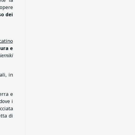
 opere
o dei
catino
tura e
ierniki
li, in
erra e
 dove i
cciata
tta di