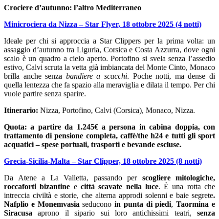
Crociere d’autunno: l’altro Mediterraneo
Minicrociera da Nizza – Star Flyer, 18 ottobre 2025 (4 notti)
Ideale per chi si approccia a Star Clippers per la prima volta: un
assaggio d’autunno tra Liguria, Corsica e Costa Azzurra, dove ogni
scalo è un quadro a cielo aperto. Portofino si svela senza l’assedio
estivo, Calvi scruta la vetta già imbiancata del Monte Cinto, Monaco
brilla anche senza
bandiere a scacchi
. Poche notti, ma dense di
quella lentezza che fa spazio alla meraviglia e dilata il tempo. Per chi
vuole partire senza sparire.
Itinerario:
Nizza, Portofino, Calvi (Corsica), Monaco, Nizza.
Quota: a partire da 1.245€ a persona in cabina doppia, con
trattamento di pensione completa, caffè/the h24 e tutti gli sport
acquatici – spese portuali, trasporti e bevande escluse.
Grecia-Sicilia-Malta – Star Clipper, 18 ottobre 2025 (8 notti)
Da Atene a La Valletta, passando per
scogliere mitologiche,
roccaforti bizantine
e
città scavate nella luce
. È una rotta che
intreccia civiltà e storie, che alterna approdi solenni e baie segrete
.
Nafplio e Monemvasia
seducono
in punta di piedi
,
Taormina e
Siracusa
aprono il sipario sui loro antichissimi teatri,
senza