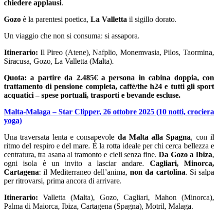
chiedere applausi
.
Gozo
è la parentesi poetica,
La Valletta
il sigillo dorato.
Un viaggio che non si consuma: si assapora.
Itinerario:
Il Pireo (Atene), Nafplio, Monemvasia, Pilos, Taormina,
Siracusa, Gozo, La Valletta (Malta).
Quota: a partire da 2.485€ a persona in cabina doppia, con
trattamento di pensione completa, caffè/the h24 e tutti gli sport
acquatici – spese portuali, trasporti e bevande escluse.
Malta-Malaga – Star Clipper, 26 ottobre 2025 (10 notti, crociera
yoga)
Una traversata lenta e consapevole
da Malta alla Spagna
, con il
ritmo del respiro e del mare. È la rotta ideale per chi cerca bellezza e
centratura, tra asana al tramonto e cieli senza fine.
Da Gozo a Ibiza
,
ogni isola è un invito a lasciar andare.
Cagliari, Minorca,
Cartagena
: il Mediterraneo dell’anima,
non da cartolina
. Si salpa
per ritrovarsi, prima ancora di arrivare.
Itinerario:
Valletta (Malta), Gozo, Cagliari, Mahon (Minorca),
Palma di Maiorca, Ibiza, Cartagena (Spagna), Motril, Malaga.