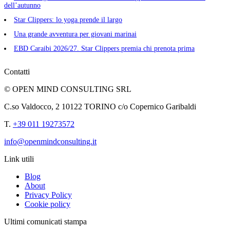
dell’autunno
Star Clippers: lo yoga prende il largo
Una grande avventura per giovani marinai
EBD Caraibi 2026/27. Star Clippers premia chi prenota prima
Contatti
© OPEN MIND CONSULTING SRL
C.so Valdocco, 2 10122 TORINO c/o Copernico Garibaldi
T.
+39 011 19273572
info@openmindconsulting.it
Link utili
Blog
About
Privacy Policy
Cookie policy
Ultimi comunicati stampa