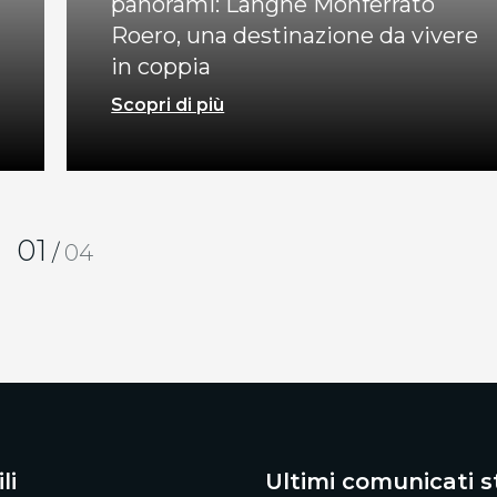
panorami: Langhe Monferrato
Roero, una destinazione da vivere
in coppia
Scopri di più
01
/
04
li
Ultimi comunicati 