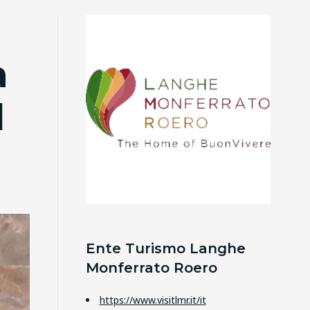
a
l
Ente Turismo Langhe
Monferrato Roero
https://www.visitlmr.it/it