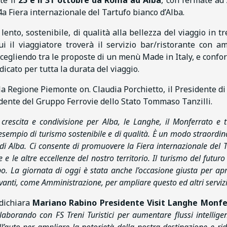
te il
25 e il 31 ottobre da Roma ad Alba
, con fermate ad 
 Fiera internazionale del Tartufo bianco d’Alba.
nto, sostenibile, di qualità alla bellezza del viaggio in tr
 il viaggiatore troverà il servizio bar/ristorante con a
cegliendo tra le proposte di un menù Made in Italy, e confor
icato per tutta la durata del viaggio.
la Regione Piemonte on. Claudia Porchietto, il Presidente di
sidente del Gruppo Ferrovie dello Stato Tommaso Tanzilli.
crescita e condivisione per Alba, le Langhe, il Monferrato e tu
esempio di turismo sostenibile e di qualità. È un modo straordin
 di Alba. Ci consente di promuovere la Fiera internazionale del 
 le altre eccellenze del nostro territorio. Il turismo del futur
. La giornata di oggi è stata anche l’occasione giusta per apr
vanti, come Amministrazione, per ampliare questo ed altri serviz
dichiara
Mariano Rabino Presidente Visit Langhe Monfe
llaborando con FS Treni Turistici per aumentare flussi intellige