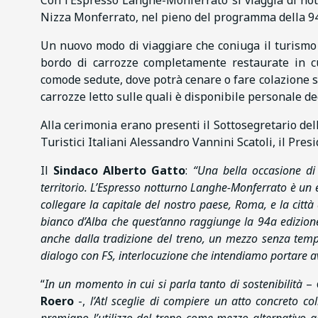
Con l’Espresso Langhe-Monferrato si viaggia di not
Nizza Monferrato, nel pieno del programma della 94a
Un nuovo modo di viaggiare che coniuga il turismo le
bordo di carrozze completamente restaurate in cui
comode sedute, dove potrà cenare o fare colazione s
carrozze letto sulle quali è disponibile personale ded
Alla cerimonia erano presenti il Sottosegretario del
Turistici Italiani Alessandro Vannini Scatoli, il Pre
Il
Sindaco Alberto Gatto
:
“Una bella occasione di 
territorio. L’Espresso notturno Langhe-Monferrato è un 
collegare la capitale del nostro paese, Roma, e la città
bianco d’Alba che quest’anno raggiunge la 94a edizione e
anche dalla tradizione del treno, un mezzo senza tempo
dialogo con FS, interlocuzione che intendiamo portare a
“
In un momento in cui si parla tanto di sostenibilità
– 
Roero
-,
l’Atl sceglie di compiere un atto concreto co