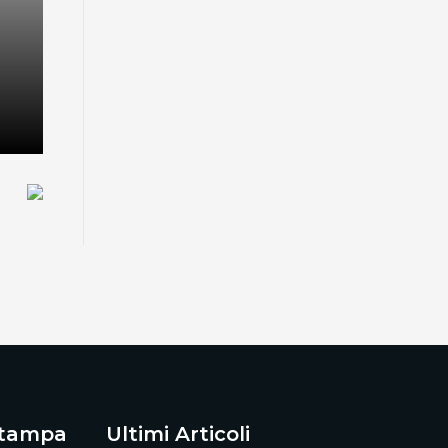
Viaggio luminoso tra borghi, collin
e antiche tradizioni
Scopri di più
stampa
Ultimi Articoli