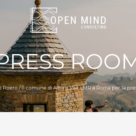
PRESS ROO
o Roero
/ Il comune di Alba e Visit LMR a Roma per la pr