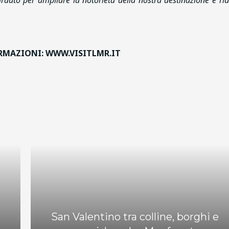
l’auto per ampliare la notorietà della nostra destinazione e rid
RMAZIONI: WWW.VISITLMR.IT
San Valentino tra colline, borghi e