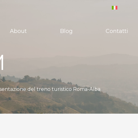
About
Blog
Contatti
M
esentazione del treno turistico Roma-Alba