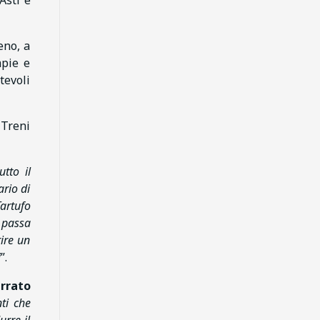
Asti e
eno, a
mpie e
tevoli
 Treni
tto il
ario di
Tartufo
o passa
ire un
i
”.
rrato
nti che