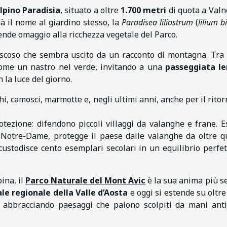
lpino Paradisia
, situato a oltre
1.700 metri
di quota a Valn
 dà il nome al giardino stesso, la
Paradisea liliastrum
(
lilium b
rende omaggio alla ricchezza vegetale del Parco.
scoso che sembra uscito da un racconto di montagna. Tra
 come un nastro nel verde, invitando a una
passeggiata le
la luce del giorno.
i, camosci, marmotte e, negli ultimi anni, anche per il ritor
otezione: difendono piccoli villaggi da valanghe e frane. 
Notre-Dame, protegge il paese dalle valanghe da oltre q
custodisce cento esemplari secolari in un equilibrio perfet
pina, il
Parco Naturale del Mont Avic
è la sua anima più s
le regionale della Valle d’Aosta
e oggi si estende su oltr
, abbracciando paesaggi che paiono scolpiti da mani ant