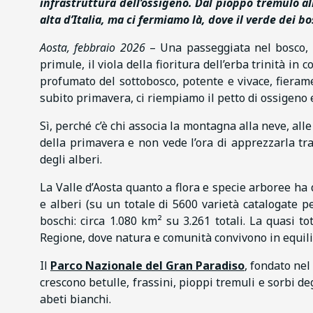
infrastruttura dell’ossigeno.
Dal pioppo tremulo a
alta d’Italia, ma ci fermiamo là,
dove il verde dei b
Aosta, febbraio 2026
– Una passeggiata nel bosco, lo
primule, il viola della fioritura dell’erba trinità i
profumato del sottobosco, potente e vivace, fierame
subito primavera, ci riempiamo il petto di ossigeno e
Sì, perché c’è chi associa la montagna alla neve, alle 
della primavera e non vede l’ora di apprezzarla tr
degli alberi.
La Valle d’Aosta quanto a flora e specie arboree ha
e alberi (su un totale di 5600 varietà catalogate per
boschi: circa 1.080 km² su 3.261 totali. La quasi to
Regione, dove natura e comunità convivono in equili
Il
Parco Nazionale del Gran Paradiso
, fondato nel
crescono betulle, frassini, pioppi tremuli e sorbi d
abeti bianchi.