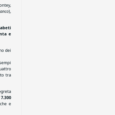
ontey,
ianco
),
abeti
nta e
no dei
Esempi
uattro
to tra
egreta
e
7.300
iche e