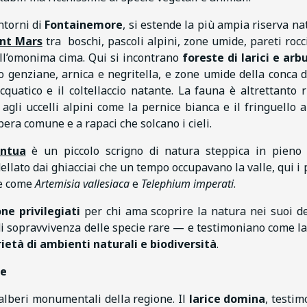
intorni di
Fontainemore
, si estende la più ampia riserva na
nt Mars
tra boschi, pascoli alpini, zone umide, pareti rocc
l’omonima cima. Qui si incontrano
foreste di larici e arbu
ano genziane, arnica e negritella, e zone umide della conca d
atico e il coltellaccio natante. La fauna è altrettanto r
agli uccelli alpini come la pernice bianca e il fringuello a
era comune e a rapaci che solcano i cieli.
antua
è un piccolo scrigno di natura steppica in pieno
ato dai ghiacciai che un tempo occupavano la valle, qui i 
re come
Artemisia vallesiaca
e
Telephium imperati
.
ne privilegiati
per chi ama scoprire la natura nei suoi de
e di sopravvivenza delle specie rare — e testimoniano come la
ietà di ambienti naturali e biodiversità
.
le
alberi monumentali della regione. Il
larice domina
, testim