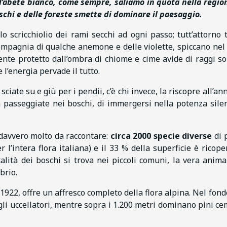
ll’abete bianco, come sempre,
saliamo in quota nella regio
oschi e delle foreste smette di dominare il paesaggio.
 scricchiolio dei rami secchi ad ogni passo; tutt’attorno 
n compagnia di qualche anemone e delle violette, spiccano nel
nte protetto dall’ombra di chiome e cime avide di raggi sol
 l’energia pervade il tutto.
sciate su e giù per i pendii, c’è chi invece, la riscopre all’a
a passeggiate nei boschi, di immergersi nella potenza sile
 davvero molto da raccontare:
circa 2000 specie diverse
di 
 l’intera flora italiana) e il 33 % della superficie è ricope
talità dei boschi si trova nei piccoli comuni, la vera anima
brio.
 1922, offre un affresco completo della flora alpina. Nel fond
egli uccellatori, mentre sopra i 1.200 metri dominano pini ce