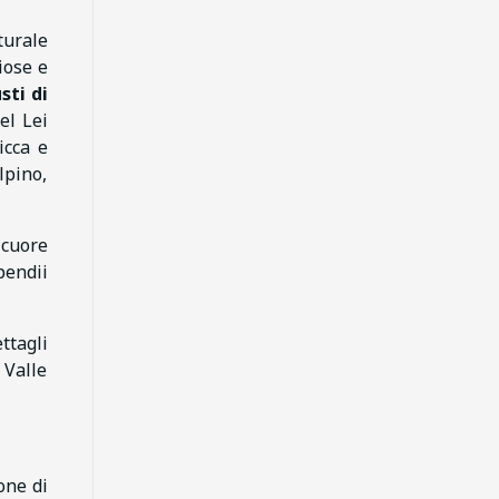
turale
iose e
sti di
el Lei
icca e
lpino,
 cuore
pendii
ttagli
 Valle
one di