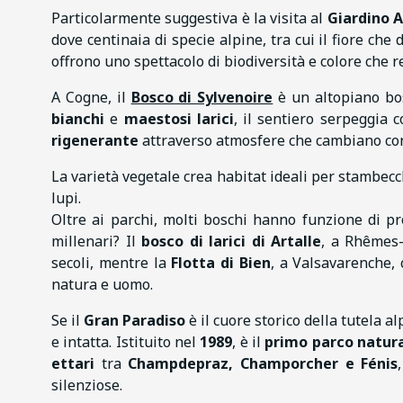
Particolarmente suggestiva è la visita al
Giardino A
dove centinaia di specie alpine, tra cui il fiore che
offrono uno spettacolo di biodiversità e colore che 
A Cogne, il
Bosco di Sylvenoire
è un altopiano bo
bianchi
e
maestosi larici
, il sentiero serpeggia
rigenerante
attraverso atmosfere che cambiano con 
La varietà vegetale crea habitat ideali per stambecch
lupi.
Oltre ai parchi, molti boschi hanno funzione di pr
millenari? Il
bosco di larici di Artalle
, a Rhêmes-
secoli, mentre la
Flotta di Bien
, a Valsavarenche, 
natura e uomo.
Se il
Gran Paradiso
è il cuore storico della tutela al
e intatta. Istituito nel
1989
, è il
primo parco natura
ettari
tra
Champdepraz, Champorcher e Fénis
silenziose.