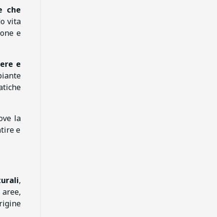
te che
o vita
ione e
iere e
piante
atiche
ove la
tire e
urali
,
 aree,
rigine