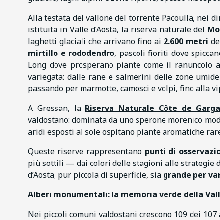
Alla testata del vallone del torrente Pacoulla, nei d
istituita in Valle d’Aosta,
la riserva naturale del
Mo
laghetti glaciali che arrivano fino ai
2.600 metri
del
mirtillo e rododendro
, pascoli fioriti dove spicc
Long dove prosperano piante come il ranuncolo acqu
variegata: dalle rane e salmerini delle zone umide 
passando per marmotte, camosci e volpi, fino alla vip
A Gressan, la
Riserva Naturale Côte de Garg
valdostano: dominata da uno sperone morenico modell
aridi esposti al sole ospitano piante aromatiche ra
Queste riserve rappresentano
punti di osservazio
più sottili — dai colori delle stagioni alle strategi
d’Aosta, pur piccola di superficie, sia
grande per var
Alberi monumentali: la memoria verde della Val
Nei piccoli comuni valdostani crescono 109 dei 107 