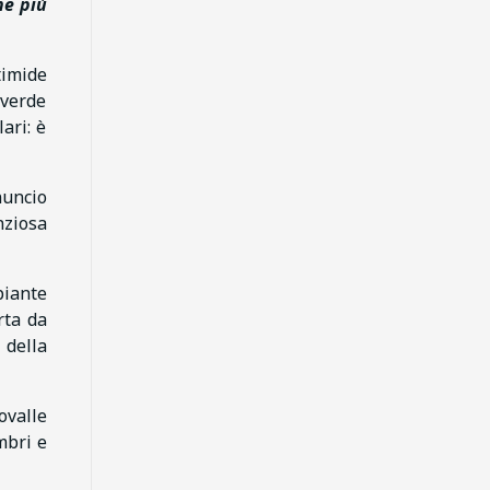
ne più
timide
 verde
ari: è
nnuncio
nziosa
piante
rta da
 della
ovalle
mbri e