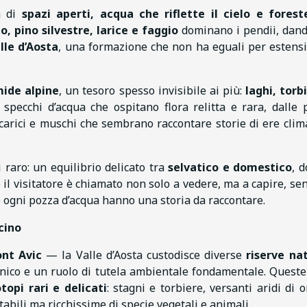
a di
spazi aperti, acqua che riflette il cielo e fores
o, pino silvestre, larice e faggio
dominano i pendii, dand
lle d’Aosta
, una formazione che non ha eguali per estens
ide alpine
, un tesoro spesso invisibile ai più:
laghi, torb
specchi d’acqua che ospitano flora relitta e rara, dalle 
carici e muschi che sembrano raccontare storie di ere clim
 raro: un equilibrio delicato tra
selvatico e domestico
, d
il visitatore è chiamato non solo a vedere, ma a capire, sen
e ogni pozza d’acqua hanno una storia da raccontare.
cino
nt Avic
— la Valle d’Aosta custodisce diverse
riserve nat
nico e un ruolo di tutela ambientale fondamentale. Queste
otopi rari e delicati
: stagni e torbiere, versanti aridi di o
tabili ma ricchissime di specie vegetali e animali.