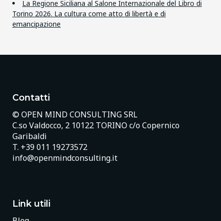
La Regione Siciliana al Salone Internazionale del Libro di
Torino 2026. La cultura come atto di libertà e di
emancipazione
Contatti
© OPEN MIND CONSULTING SRL
C.so Valdocco, 2 10122 TORINO c/o Copernico
Garibaldi
T.
+39 011 19273572
info@openmindconsulting.it
Link utili
Blog