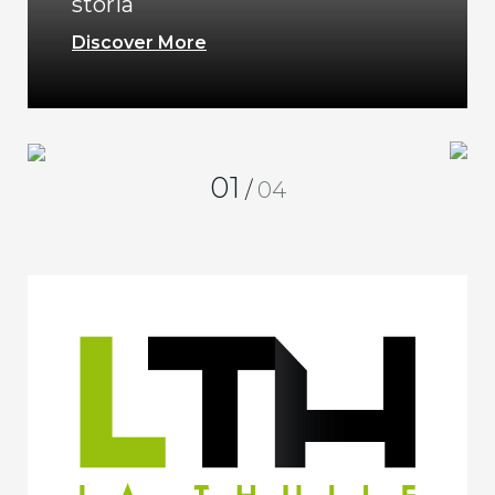
storia
Discover More
01
/
04