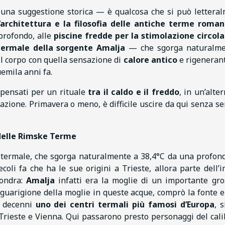
una suggestione storica — è qualcosa che si può lettera
l’architettura e la filosofia delle antiche terme roma
 profondo, alle
piscine fredde per la stimolazione circola
termale della sorgente Amalja
— che sgorga naturalme
il corpo con quella sensazione di
calore antico
e rigeneran
emila anni fa.
 pensati per un rituale
tra il caldo e il freddo
, in un’alte
zione. Primavera o meno, è difficile uscire da qui senza sen
 delle Rimske Terme
 termale, che sgorga naturalmente a 38,4°C da una profond
ecoli fa che ha le sue origini a Trieste, allora parte dell’
Londra:
Amalja
infatti era la moglie di un importante gro
 guarigione della moglie in queste acque, comprò la fonte e
i decenni
uno dei centri termali più famosi d’Europa
, s
a Trieste e Vienna. Qui passarono presto personaggi del cali