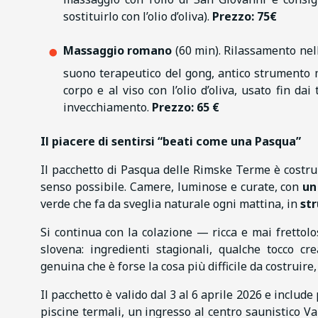
sostituirlo con l’olio d’oliva).
Prezzo: 75€
Massaggio romano
(60 min). Rilassamento nell
suono terapeutico del gong, antico strumento m
corpo e al viso con l’olio d’oliva, usato fin da
invecchiamento.
Prezzo: 65 €
Il piacere di sentirsi “beati come una Pasqua”
Il pacchetto di Pasqua delle Rimske Terme è costru
senso possibile. Camere, luminose e curate, con
un
verde che fa da sveglia naturale ogni mattina, in
str
Si continua con la colazione — ricca e mai frettolo
slovena: ingredienti stagionali, qualche tocco cr
genuina che è forse la cosa più difficile da costrui
Il pacchetto è valido dal 3 al 6 aprile 2026 e includ
piscine termali, un ingresso al centro saunistico Va