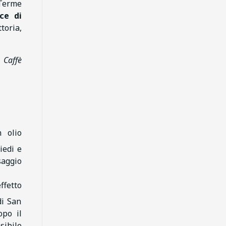
 Terme
ice di
toria,
l
Caffè
 olio
iedi e
saggio
ffetto
di San
opo il
sibile