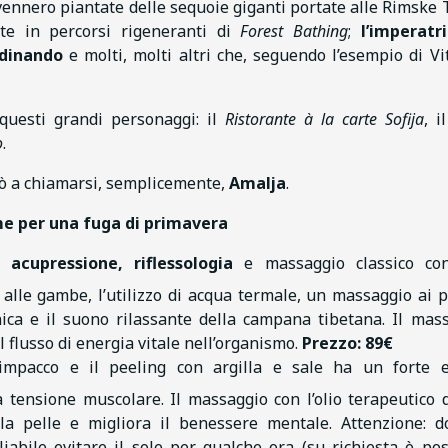
vennero piantate delle sequoie giganti portate alle Rimske
te in percorsi rigeneranti di
Forest Bathing
;
l’imperatr
rdinando
e molti, molti altri che, seguendo l’esempio di Vit
questi grandi personaggi: il
Ristorante à la carte Sofija
, i
o
.
ò a chiamarsi, semplicemente,
Amalja
.
e per una fuga di primavera
di
acupressione, riflessologia
e massaggio classico con
alle gambe, l’utilizzo di acqua termale, un massaggio ai p
ica e il suono rilassante della campana tibetana. Il mas
il flusso di energia vitale nell’organismo.
Prezzo: 89€
’impacco e il peeling con argilla e sale ha un forte e
a tensione muscolare. Il massaggio con l’olio terapeutico 
 la pelle e migliora il benessere mentale. Attenzione: d
iabile evitare il sole per qualche ora (su richiesta è pos