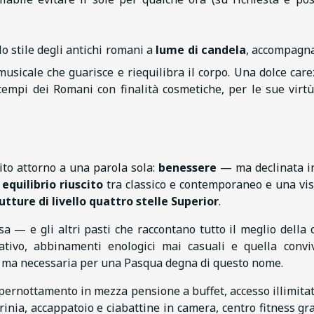
o stile degli antichi romani a
lume di candela
, accompagna
usicale che guarisce e riequilibra il corpo. Una dolce care
i tempi dei Romani con finalità cosmetiche, per le sue virtù
ito attorno a una parola sola:
benessere
— ma declinata i
 equilibrio riuscito
tra classico e contemporaneo e una vis
utture di livello quattro stelle Superior
.
sa — e gli altri pasti che raccontano tutto il meglio della 
eativo, abbinamenti enologici mai casuali e quella conviv
re, ma necessaria per una Pasqua degna di questo nome.
e pernottamento in mezza pensione a buffet, accesso illimitat
rinia, accappatoio e ciabattine in camera, centro fitness gra