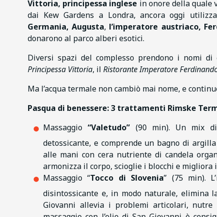
Vittoria, principessa inglese
in onore della quale 
dai Kew Gardens a Londra, ancora oggi utilizza
Germania, Augusta
,
l’imperatore austriaco, Fe
donarono al parco alberi esotici.
Diversi spazi del complesso prendono i nomi di 
Principessa Vittoria
, il
Ristorante Imperatore Ferdinand
Ma l’acqua termale non cambiò mai nome, e continu
Pasqua di benessere: 3 trattamenti Rimske Term
Massaggio
“Valetudo”
(90 min). Un mix 
detossicante, e comprende un bagno di argilla 
alle mani con cera nutriente di candela organ
armonizza il corpo, scioglie i blocchi e migliora 
Massaggio “
Tocco di Slovenia
” (75 min). L
disintossicante e, in modo naturale, elimina l
Giovanni allevia i problemi articolari, nutre
massaggio con l’olio di San Giovanni è consigl