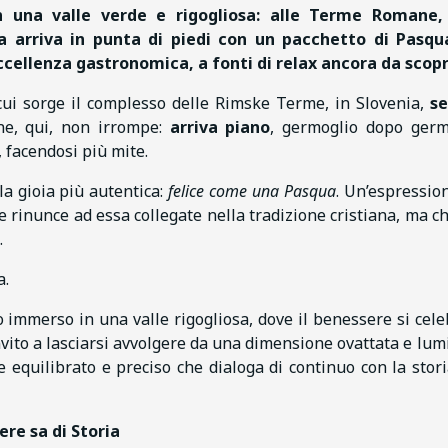
n una valle verde e rigogliosa:
alle Terme Romane, 
a arriva in punta di piedi
con un pacchetto di Pasqu
eccellenza gastronomica, a fonti di relax ancora da scopr
cui sorge il complesso delle Rimske Terme, in Slovenia,
s
ne, qui, non irrompe:
arriva piano
, germoglio dopo germ
, facendosi più mite.
la gioia più autentica:
felice come una Pasqua
. Un’espressio
e rinunce ad essa collegate nella tradizione cristiana, ma ch
.
a.
mmerso in una valle rigogliosa, dove il benessere si cele
vito a lasciarsi avvolgere da una dimensione ovattata e lum
e equilibrato e preciso che dialoga di continuo con la stori
ere sa di Storia