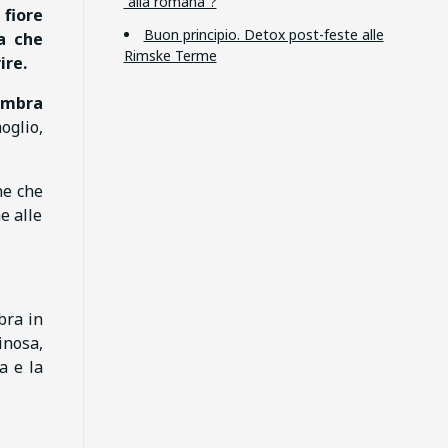
“alla romana”?
fiore
Buon principio. Detox post-feste alle
a che
Rimske Terme
ire.
embra
oglio,
ne che
e alle
bra in
inosa,
a e la