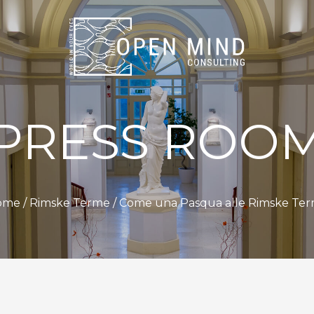
PRESS ROO
ome /
Rimske Terme
/ Come una Pasqua alle Rimske Te