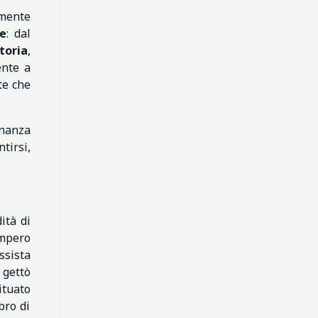
lmente
ne
: dal
toria
,
nte a
te che
rnanza
tirsi,
ità di
impero
ssista
 gettò
ituato
bro di