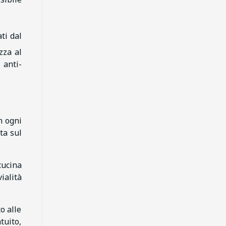
ti dal
zza al
 anti-
n ogni
ta sul
cucina
ialità
o alle
tuito,