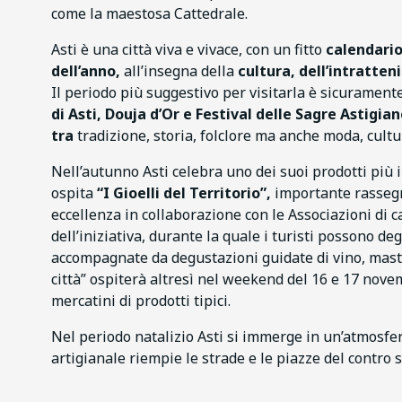
come la maestosa Cattedrale.
Asti è una città viva e vivace, con un fitto
calendari
dell’anno
,
all’insegna della
cultura, dell’intratte
Il periodo più suggestivo per visitarla è sicuramente
di Asti,
Douja d’Or
e
Festival delle Sagre Astigia
tra
tradizione, storia, folclore ma anche moda, cult
Nell’autunno Asti celebra uno dei suoi prodotti più i
ospita
“I Gioelli del Territorio”,
importante rassegn
eccellenza in collaborazione con le Associazioni di c
dell’iniziativa, durante la quale i turisti possono de
accompagnate da degustazioni guidate di vino, master
città” ospiterà altresì nel weekend del 16 e 17 nove
mercatini di prodotti tipici.
Nel periodo natalizio Asti si immerge in un’atmosfe
artigianale riempie le strade e le piazze del contro s