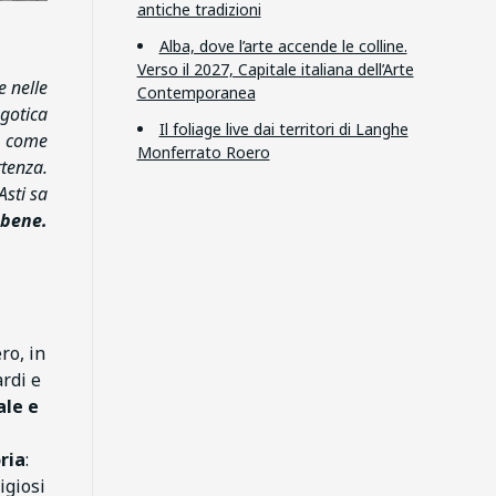
antiche tradizioni
Alba, dove l’arte accende le colline.
Verso il 2027, Capitale italiana dell’Arte
e nelle
Contemporanea
 gotica
Il foliage live dai territori di Langhe
, come
Monferrato Roero
rtenza.
Asti sa
 bene.
ro, in
ardi e
ale e
ria
:
ligiosi