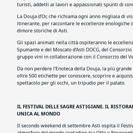
turisti, addetti ai lavori e appassionati spunti di c
La Douja d’Or, che richiama ogni anno migliaia di visi
itinerante, per raccontare le eccellenze enologiche d
dimore storiche di Asti.
Gli spazi animati nella città ospiteranno le eccellen
Spumante e del Moscato d’Asti DOCG, del Consorzio B
gruppo vini in collaborazione con il Consorzio del Ve
Da non perdere l’Enoteca della Douja, la più grande en
oltre 500 etichette per conoscere, scoprire e acquista
spettacolo per gli occhi, un tripudio per il palato.
IL FESTIVAL DELLE SAGRE ASTIGIANE. IL RISTOR
UNICA AL MONDO
Il secondo weekend di settembre Asti ospita il Festi
atmosfere del mondo contadino tra Otto e Novecento