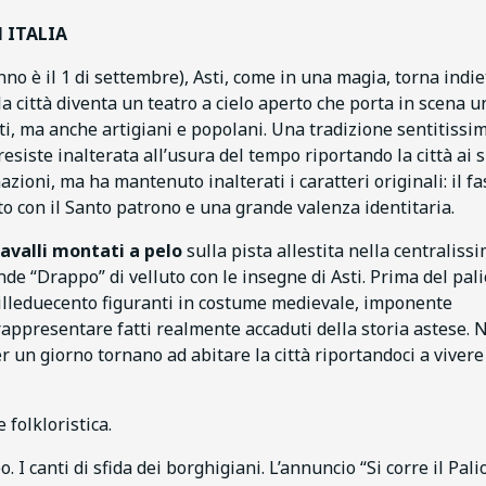
 ITALIA
o è il 1 di settembre), Asti, come in una magia, torna indie
 città diventa un teatro a cielo aperto che porta in scena u
lati, ma anche artigiani e popolani. Una tradizione sentitissi
resiste inalterata all’usura del tempo riportando la città ai 
azioni, ma ha mantenuto inalterati i caratteri originali: il f
to con il Santo patrono e una grande valenza identitaria.
cavalli montati a pelo
sulla pista allestita nella centraliss
ande “Drappo” di velluto con le insegne di Asti. Prima del pali
illeduecento figuranti in costume medievale, imponente
rappresentare fatti realmente accaduti della storia astese. N
er un giorno tornano ad abitare la città riportandoci a vivere
 folkloristica.
o. I canti di sfida dei borghigiani. L’annuncio “Si corre il Palio