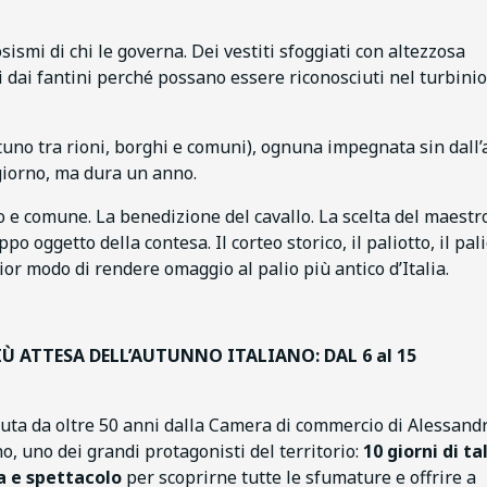
osismi di chi le governa. Dei vestiti sfoggiati con altezzosa
ti dai fantini perché possano essere riconosciuti nel turbinio
tuno tra rioni, borghi e comuni), ognuna impegnata sin dall
 giorno, ma dura un anno.
go e comune. La benedizione del cavallo. La scelta del maestr
po oggetto della contesa. Il corteo storico, il paliotto, il pal
glior modo di rendere omaggio al palio più antico d’Italia.
IÙ ATTESA DELL’AUTUNNO ITALIANO: DAL 6 al 15
uta da oltre 50 anni dalla Camera di commercio di Alessandr
no, uno dei grandi protagonisti del territorio:
10 giorni di ta
a e spettacolo
per scoprirne tutte le sfumature e offrire a