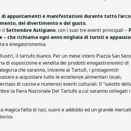
o di appuntamenti
e manifestazioni durante tutto l’arco
nimento, del divertimento e del gusto.
 il
Settembre Astigiano
, con i suoi tre eventi principali –
P
ne
– che richiama ogni anno migliaia di turisti e appassio
ura e enogastronomia.
llustri, il tartufo bianco. Per un mese intero Piazza San Sec
a di esposizione e vendita dei prodotti enogastronomici di
ategoria che saranno, insieme ai Tartufi, i protagonisti
gustare e acquistare tutte le eccellenze alimentari locali,
class di cucina e numerosi eventi culturali. Il “salotto dell
mbre la Fiera Nazionale Del Tartufo a cui saranno collegati i
ra magica fatta di luci, suoni e addobbi ed un grande mercat
torico.