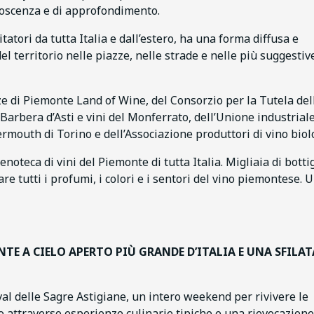
onoscenza e di approfondimento.
tatori da tutta Italia e dall’estero, ha una forma diffusa e
el territorio nelle piazze, nelle strade e nelle più suggestiv
ze di Piemonte Land of Wine, del Consorzio per la Tutela dell
arbera d’Asti e vini del Monferrato, dell’Unione industriale
rmouth di Torino e dell’Associazione produttori di vino biol
oteca di vini del Piemonte di tutta Italia. Migliaia di bottig
re tutti i profumi, i colori e i sentori del vino piemontese. 
ANTE A CIELO APERTO PIÙ GRANDE D’ITALIA E UNA SFILAT
val delle Sagre Astigiane, un intero weekend per rivivere le
 attraverso esperienze culinarie tipiche e una rievocazione