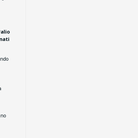
alio
nati
ondo
a
ino