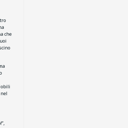
tro
na
ma che
suoi
ascino
ima
o
obili
 nel
!”,