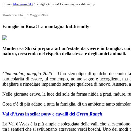
Home /
Monterosa Ski
/ Famiglie in Rosa! La montagna kid-friendly
Monterosa Ski | 19 Maggio 2025
Famiglie in Rosa! La montagna kid-friendly
Monterosa Ski si prepara ad un’estate da vivere in famiglia, cui 
natura, crescendo nel rispetto della stessa e degli amici animali.
Champoluc, maggio 2025
– Uno stereotipo di qualche decennio fa
particolarità di essere, al contempo, nonne sagge e accoglienti, m
sbagliare e rimediare imparando sempre qualcosa di nuovo. Austere, a t
Nelle giornate estive, la luce del sole dà forma nitida a prati, radure, rus
Cosa c’è di più adatto a tutta la famiglia, di un ambiente tanto stimola
Val d’Ayas in sella: pony e cavalli del
Green Ranch
La Val d’Ayas è la più ampia e soleggiata delle valli che si estendono a
tra i sentieri che si sviluppano attraverso verdi boschi. Uno dei modi 