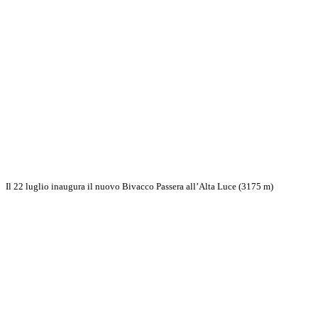
Il 22 luglio inaugura il nuovo Bivacco Passera all’Alta Luce (3175 m)
Scopri di più