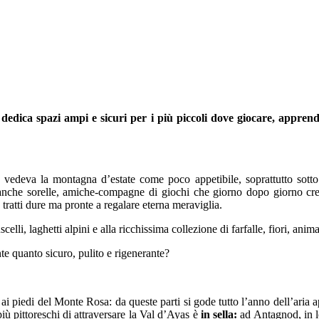
dedica spazi ampi e sicuri per i più piccoli dove giocare, apprend
 vedeva la montagna d’estate come poco appetibile, soprattutto sotto
a anche sorelle, amiche-compagne di giochi che giorno dopo giorno cr
ratti dure ma pronte a regalare eterna meraviglia.
celli, laghetti alpini e alla ricchissima collezione di farfalle, fiori, anim
nte quanto sicuro, pulito e rigenerante?
i piedi del Monte Rosa: da queste parti si gode tutto l’anno dell’aria ap
più pittoreschi di attraversare la Val d’Ayas è
in sella:
ad Antagnod, in l