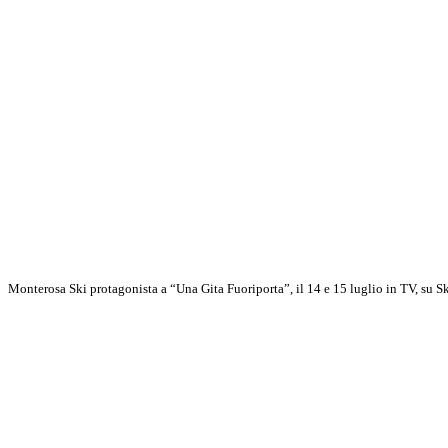
Monterosa Ski protagonista a “Una Gita Fuoriporta”, il 14 e 15 luglio in TV, su Sky
Scopri di più