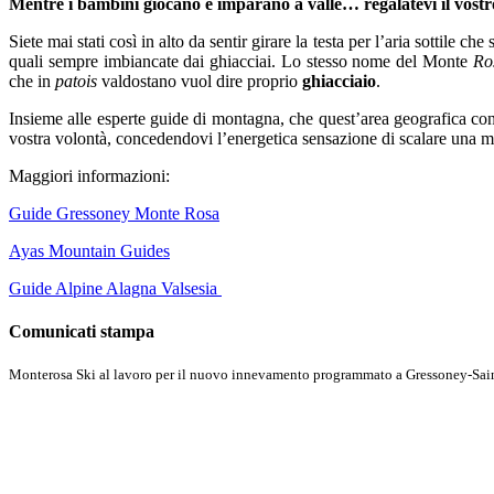
Mentre i bambini giocano e imparano a valle… regalatevi il vostr
Siete mai stati così in alto da sentir girare la testa per l’aria sottil
quali sempre imbiancate dai ghiacciai. Lo stesso nome del Monte
Ro
che in
patois
valdostano vuol dire proprio
ghiacciaio
.
Insieme alle esperte guide di montagna, che quest’area geografica conos
vostra volontà, concedendovi l’energetica sensazione di scalare una mo
Maggiori informazioni:
Guide Gressoney Monte Rosa
Ayas Mountain Guides
Guide Alpine Alagna Valsesia
Comunicati stampa
Monterosa Ski al lavoro per il nuovo innevamento programmato a Gressoney-Sain
Scopri di più