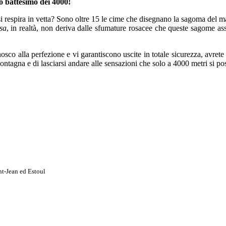
o battesimo dei 4000!
e che si respira in vetta? Sono oltre 15 le cime che disegnano la sagoma de
sa
, in realtà, non deriva dalle sfumature rosacee che queste sagome as
co alla perfezione e vi garantiscono uscite in totale sicurezza, avrete la
ntagna e di lasciarsi andare alle sensazioni che solo a 4000 metri si po
t-Jean ed Estoul