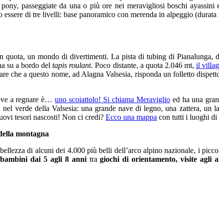
 e pony, passeggiate da una o più ore nei meravigliosi boschi ayassini e
essere di tre livelli: base panoramico con merenda in alpeggio (durata 3h
 quota, un mondo di divertimenti. La pista di tubing di Pianalunga, d
rna su a bordo del
tapis roulant
. Poco distante, a quota 2.046 mt,
il villa
are che a questo nome, ad Alagna Valsesia, risponda un folletto dispetto
dove a regnare è…
uno scoiattolo! Si chiama Meraviglio
ed ha una grand
a nel verde della Valsesia: una grande nave di legno, una zattera, un la
nuovi tesori nascosti! Non ci credi?
Ecco una mappa
con tutti i luoghi d
 della montagna
bellezza di alcuni dei 4.000 più belli dell’arco alpino nazionale, i picco
bambini dai 5 agli 8 anni
tra
giochi di orientamento, visite agli a
.