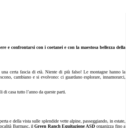
ere e confrontarsi con i coetanei e con la maestosa bellezza della
 una certa fascia di età. Niente di più falso! Le montagne hanno la
escono, cambiano e si evolvono: ci guardano esplorare, innamorarci,
ali di casa tutto l’anno da queste parti.
erta e della vista sulle splendide vette alpine, passeggiando, in estate,
ocalità Barmasc, il
Green Ranch Equitazione ASD
organizza fino a