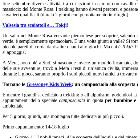
fine settembre diverse attività, tra cui lezioni in campo con cavalli
massiccio del Monte Rosa. I trekking hanno diversi percorsi e possono 
cavalieri qualificati (durata 2 giorni con pernottamento in rifugio).
Valsesia tra scoiattoli e… Tokji
!
Un salto nel Monte Rosa versante piemontese per scoprire, salendo in
verde, è semplicemente spettacolare. E una volta giunti a valle? Si to
piccole pareti di corda da risalire e tanti altri giochi. Ma chi è
Tokji
? P
si appoggia.
A Mera, poco più a Sud, si nasconde invece un mondo incantato, 
delle sue avventure, trovò a Mera i resti di un’antica civiltà, immers
durante il gioco, saranno proprio i suoi piccoli nuovi amici a trovare 
Tornano le
Gressoney Kids Week
: un camposcuola alla scoperta
E mentre i grandi si dedicato a trekking o all’alpinismo, godendosi la 
appuntamenti dello speciale
camposcuola
in quota
per bambine e 
ambientale.
Per 5 giorni, quindi, una montagna tutte dedicata ai più piccoli.
Primo appuntamento: 14-18 luglio
Giorno 1 – I nobili rapaci. Alla scoperta dell’aquila e del gipeto