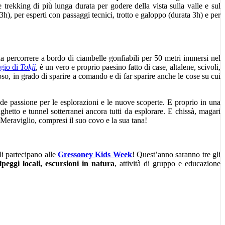
 trekking di più lunga durata per godere della vista sulla valle e sul
), per esperti con passaggi tecnici, trotto e galoppo (durata 3h) e per
a percorrere a bordo di ciambelle gonfiabili per 50 metri immersi nel
ggio di
Tokji
, è un vero e proprio paesino fatto di case, altalene, scivoli,
so, in grado di sparire a comando e di far sparire anche le cose su cui
e passione per le esplorazioni e le nuove scoperte. E proprio in una
ghetto e tunnel sotterranei ancora tutti da esplorare. E chissà, magari
i Meraviglio, compresi il suo covo e la sua tana!
li partecipano alle
Gressoney Kids Week
! Quest’anno saranno tre gli
lpeggi locali, escursioni in natura
, attività di gruppo e educazione