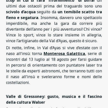
stop in cui si farà “rifornimento” di birra!
Gli
ultimi due ostacoli prima del traguardo sono uno
scivolo d’acqua
seguito da
un temibile scatto tra
fieno e segatura
. Insomma, davvero uno spettacolo
imperdibile, ma anche la gara da correre più
divertente dell’anno per i più avventurosi! Chi vince?
Vince lo sport, vince lo stare insieme in allegria,
vince l’artigianato della Val d’Ayas, questo è sicuro.
Di notte, infine, in Val d’Ayas si vive d’estate con il
naso all’insù: torna
Monterosa Galattica
, serie di
incontri dal 13 luglio al 18 agosto per farsi guidare
in percorsi di orientamento con puntatore laser tra
le stelle da esperti astronomi, che terranno tutti con
il naso all’insù e sveleranno forme e nomi delle
costellazioni.
Valle di Gressoney: gusto, musica e il fascino
della cultura Walser