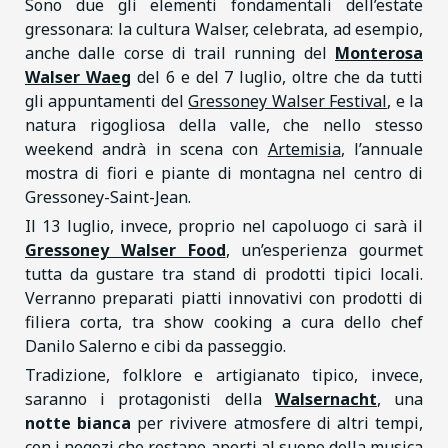
Sono due gli elementi fondamentali dell’estate
gressonara: la cultura Walser, celebrata, ad esempio,
anche dalle corse di trail running del
Monterosa
Walser Waeg
del 6 e del 7 luglio, oltre che da tutti
gli appuntamenti del
Gressoney Walser Festival
, e la
natura rigogliosa della valle, che nello stesso
weekend andrà in scena con
Artemisia
, l’annuale
mostra di fiori e piante di montagna nel centro di
Gressoney-Saint-Jean.
Il 13 luglio, invece, proprio nel capoluogo ci sarà il
Gressoney Walser Food
, un’esperienza gourmet
tutta da gustare tra stand di prodotti tipici locali.
Verranno preparati piatti innovativi con prodotti di
filiera corta, tra show cooking a cura dello chef
Danilo Salerno e cibi da passeggio.
Tradizione, folklore e artigianato tipico, invece,
saranno i protagonisti della
Walsernacht
, una
notte bianca
per rivivere atmosfere di altri tempi,
con i negozi che restano aperti al suono della musica