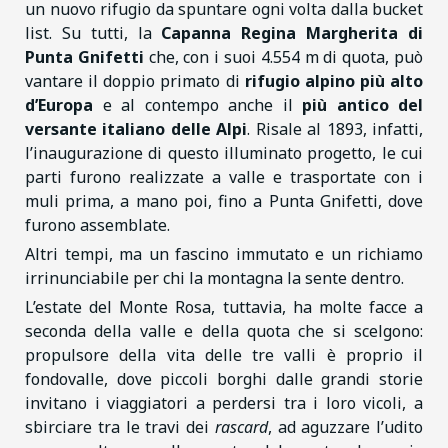
un nuovo rifugio da spuntare ogni volta dalla bucket
list. Su tutti, la
Capanna Regina Margherita di
Punta Gnifetti
che, con i suoi 4.554 m di quota, può
vantare il doppio primato di
rifugio alpino più alto
d’Europa
e al contempo anche il
più antico del
versante italiano delle Alpi
. Risale al 1893, infatti,
l’inaugurazione di questo illuminato progetto, le cui
parti furono realizzate a valle e trasportate con i
muli prima, a mano poi, fino a Punta Gnifetti, dove
furono assemblate.
Altri tempi, ma un fascino immutato e un richiamo
irrinunciabile per chi la montagna la sente dentro.
L’estate del Monte Rosa, tuttavia, ha molte facce a
seconda della valle e della quota che si scelgono:
propulsore della vita delle tre valli è proprio il
fondovalle, dove piccoli borghi dalle grandi storie
invitano i viaggiatori a perdersi tra i loro vicoli, a
sbirciare tra le travi dei
rascard
, ad aguzzare l’udito