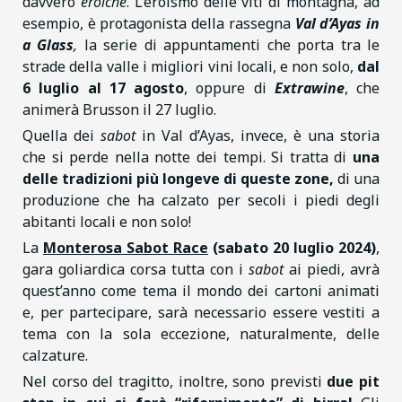
davvero
eroiche
. L’eroismo delle viti di montagna, ad
esempio, è protagonista della rassegna
Val d’Ayas in
a Glass
,
la serie di appuntamenti che porta tra le
strade della valle i migliori vini locali, e non solo,
dal
6 luglio al 17 agosto
, oppure di
Extrawine
, che
animerà Brusson il 27 luglio.
Quella dei
sabot
in Val d’Ayas, invece, è una storia
che si perde nella notte dei tempi. Si tratta di
una
delle tradizioni più longeve di queste zone,
di una
produzione che ha calzato per secoli i piedi degli
abitanti locali e non solo!
La
Monterosa Sabot Race
(sabato 20 luglio 2024)
,
gara goliardica corsa tutta con i
sabot
ai piedi, avrà
quest’anno come tema il mondo dei cartoni animati
e, per partecipare, sarà necessario essere vestiti a
tema con la sola eccezione, naturalmente, delle
calzature.
Nel corso del tragitto, inoltre, sono previsti
due pit