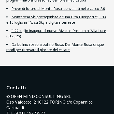
programmato a Gressoney-Saint-Jean ed Estoul
Prove di futuro al Monte Rosa: benvenuti nel bivacco 2.0
Monterosa Ski protagonista a “Una Gita Fuoriporta”, il 14
e 15 luglio in TV, su Sky e digitale terreste
Il 22 luglio inaugura il nuovo Bivacco Passera all’Alta Luce
(3175 m)
Da bollino rosso a bollino Rosa. Dal Monte Rosa cinque
modi per ritrovare il piacere dell’estate
Contatti
© OPEN MIND CONSULTING SRL
C.so Valdocco, 2 10122 TORINO c/o Copernico
Garibaldi
T.
+39 011 19273572