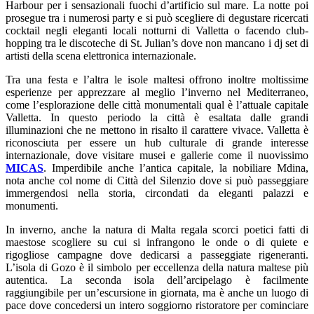
Harbour per i sensazionali fuochi d’artificio sul mare. La notte poi
prosegue tra i numerosi party e si può scegliere di degustare ricercati
cocktail negli eleganti locali notturni di Valletta o facendo club-
hopping tra le discoteche di St. Julian’s dove non mancano i dj set di
artisti della scena elettronica internazionale.
Tra una festa e l’altra le isole maltesi offrono inoltre moltissime
esperienze per apprezzare al meglio l’inverno nel Mediterraneo,
come l’esplorazione delle città monumentali qual è l’attuale capitale
Valletta. In questo periodo la città è esaltata dalle grandi
illuminazioni che ne mettono in risalto il carattere vivace. Valletta è
riconosciuta per essere un hub culturale di grande interesse
internazionale, dove visitare musei e gallerie come il nuovissimo
MICAS
. Imperdibile anche l’antica capitale, la nobiliare Mdina,
nota anche col nome di Città del Silenzio dove si può passeggiare
immergendosi nella storia, circondati da eleganti palazzi e
monumenti.
In inverno, anche la natura di Malta regala scorci poetici fatti di
maestose scogliere su cui si infrangono le onde o di quiete e
rigogliose campagne dove dedicarsi a passeggiate rigeneranti.
L’isola di Gozo è il simbolo per eccellenza della natura maltese più
autentica. La seconda isola dell’arcipelago è facilmente
raggiungibile per un’escursione in giornata, ma è anche un luogo di
pace dove concedersi un intero soggiorno ristoratore per cominciare