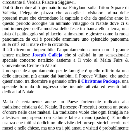
circostante il Verdala Palace a Siġġiewi.
Dal 6 dicembre al 5 gennaio torna Fairyland sulla Triton Square di
Valletta, l’elegante piazza che accoglie i visitatori prima delle
possenti mura che circondano la capitale e che da qualche anno in
questo periodo accoglie un animato villaggio di Natale dove ci si
può immergere nell’atmosfera delle feste tra bancarelle a tema, una
pista di pattinaggio sul ghiaccio, animazioni e giostre come la ruota
panoramica da cui è possibile ammirare uno splendido panorama
sulla città ed il mare che la circonda.
Il 20 dicembre imperdibile l’appuntamento canoro con il grande
tenore maltese
Joseph Calleja
che si esibirà in un sensazionale
speciale concerto natalizio assieme a Il volo al Malta Fairs &
Conventions Centre di Attard.
Uno speciale appuntamento per le famiglie è quello offerto da una
delle attrazioni più amate dai bambini, il Popeye Village, che anche
quest’anno, tra dicembre e gennaio offre il
Christmas Package
, una
speciale formula di ingresso che include attività ed eventi tutti
dedicati al Natale.
Malta è certamente anche un Paese fortemente radicato alla
tradizione cristiana del Natale. Il presepe (Presepju) occupa un posto
d’onore nelle case maltesi. La tradizione vuole che ogni famiglia ne
allestisca uno, spesso con statuine fatte a mano (pasturi). È inoltre
usanza che tutti si dedichino alle visite dei presepi storici accolti nei
musei e nelle chiese, ma uno tra i più amati e visitati è probabilmente