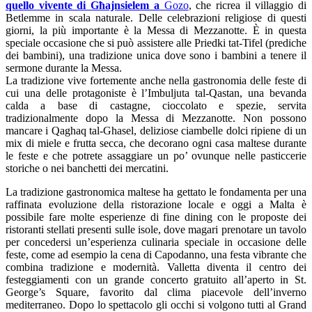
quello vivente di Għajnsielem a
Gozo
, che ricrea il villaggio di
Betlemme in scala naturale. Delle celebrazioni religiose di questi
giorni, la più importante è la Messa di Mezzanotte. È in questa
speciale occasione che si può assistere alle Priedki tat-Tifel (prediche
dei bambini), una tradizione unica dove sono i bambini a tenere il
sermone durante la Messa.
La tradizione vive fortemente anche nella gastronomia delle feste di
cui una delle protagoniste è l’Imbuljuta tal-Qastan, una bevanda
calda a base di castagne, cioccolato e spezie, servita
tradizionalmente dopo la Messa di Mezzanotte. Non possono
mancare i Qaghaq tal-Ghasel, deliziose ciambelle dolci ripiene di un
mix di miele e frutta secca, che decorano ogni casa maltese durante
le feste e che potrete assaggiare un po’ ovunque nelle pasticcerie
storiche o nei banchetti dei mercatini.
La tradizione gastronomica maltese ha gettato le fondamenta per una
raffinata evoluzione della ristorazione locale e oggi a Malta è
possibile fare molte esperienze di fine dining con le proposte dei
ristoranti stellati presenti sulle isole, dove magari prenotare un tavolo
per concedersi un’esperienza culinaria speciale in occasione delle
feste, come ad esempio la cena di Capodanno, una festa vibrante che
combina tradizione e modernità. Valletta diventa il centro dei
festeggiamenti con un grande concerto gratuito all’aperto in St.
George’s Square, favorito dal clima piacevole dell’inverno
mediterraneo. Dopo lo spettacolo gli occhi si volgono tutti al Grand