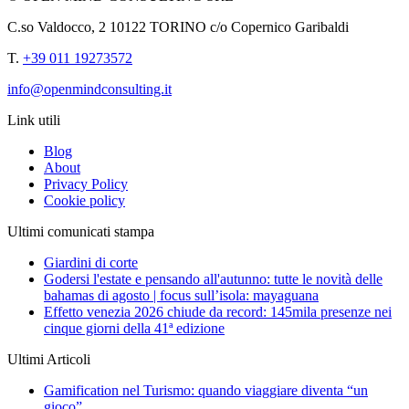
C.so Valdocco, 2 10122 TORINO c/o Copernico Garibaldi
T.
+39 011 19273572
info@openmindconsulting.it
Link utili
Blog
About
Privacy Policy
Cookie policy
Ultimi comunicati stampa
Giardini di corte
Godersi l'estate e pensando all'autunno: tutte le novità delle
bahamas di agosto | focus sull’isola: mayaguana
Effetto venezia 2026 chiude da record: 145mila presenze nei
cinque giorni della 41ª edizione
Ultimi Articoli
Gamification nel Turismo: quando viaggiare diventa “un
gioco”