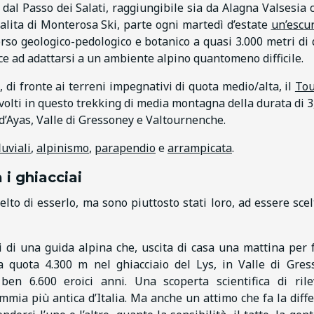
 dal Passo dei Salati, raggiungibile sia da Alagna Valsesia 
isalita di Monterosa Ski, parte ogni martedì d’estate
un’escu
rso geologico-pedologico e botanico a quasi 3.000 metri di 
esce ad adattarsi a un ambiente alpino quantomeno difficile.
a, di fronte ai terreni impegnativi di quota medio/alta, il
Tou
nvolti in questo trekking di media montagna della durata di 3,
 d’Ayas, Valle di Gressoney e Valtournenche.
luviali
,
alpinismo
,
parapendio
e
arrampicata
.
i ghiacciai
to di esserlo, ma sono piuttosto stati loro, ad essere scelt
i di una guida alpina che, uscita di casa una mattina per f
a quota 4.300 m nel ghiacciaio del Lys, in Valle di Gres
n 6.600 eroici anni. Una scoperta scientifica di ril
ummia più antica d’Italia. Ma anche un attimo che fa la diff