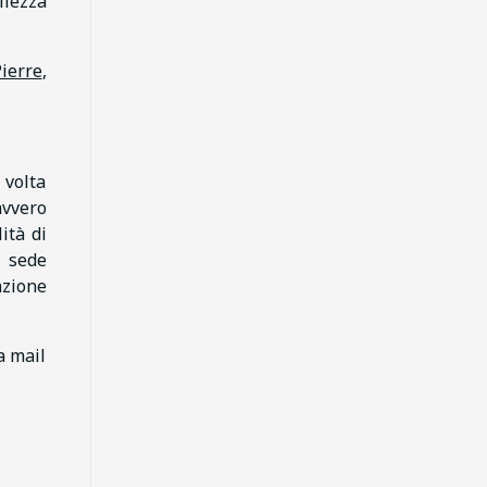
tilezza
ierre
,
 volta
avvero
ità di
a sede
nzione
a mail