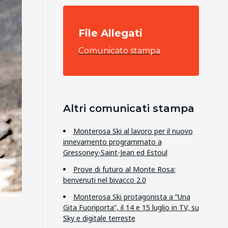
File Allegati
Comunicato stampa
Altri comunicati stampa
Monterosa Ski al lavoro per il nuovo
innevamento programmato a
Gressoney-Saint-Jean ed Estoul
Prove di futuro al Monte Rosa:
benvenuti nel bivacco 2.0
Monterosa Ski protagonista a “Una
Gita Fuoriporta”, il 14 e 15 luglio in TV, su
Sky e digitale terreste