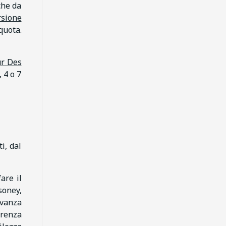
che da
rsione
quota.
r Des
 4 o 7
i, dal
are il
soney,
evanza
erenza