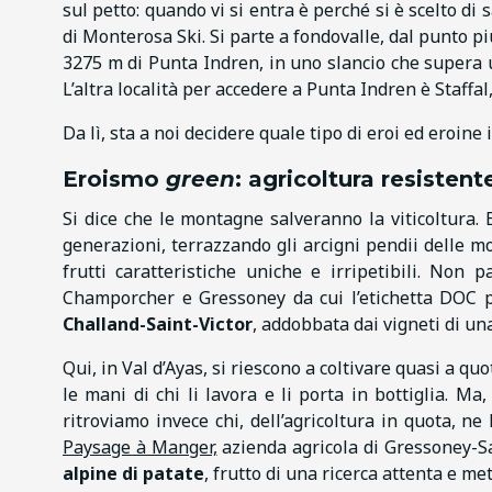
sul petto: quando vi si entra è perché si è scelto di s
di Monterosa Ski. Si parte a fondovalle, dal punto p
3275 m di Punta Indren, in uno slancio che supera un 
L’altra località per accedere a Punta Indren è Staffal
Da lì, sta a noi decidere quale tipo di eroi ed eroin
Eroismo
green
: agricoltura resistent
Si dice che le montagne salveranno la viticoltura. 
generazioni, terrazzando gli arcigni pendii delle mo
frutti caratteristiche uniche e irripetibili. Non 
Champorcher e Gressoney da cui l’etichetta DOC p
Challand-Saint-Victor
, addobbata dai vigneti di u
Qui, in Val d’Ayas, si riescono a coltivare quasi a qu
le mani di chi li lavora e li porta in bottiglia. M
ritroviamo invece chi, dell’agricoltura in quota, n
Paysage à Manger,
azienda agricola di Gressoney-Sa
alpine di patate
, frutto di una ricerca attenta e met