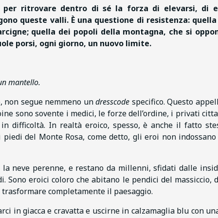
per ritrovare dentro di sé la forza di elevarsi,
di 
ngono queste valli. È una questione di resistenza:
quella
arcigne; quella dei popoli della montagna, che si opp
uole porsi, ogni giorno, un nuovo limite.
 un mantello.
 tale, non segue nemmeno un
dresscode
specifico. Questo appell
ine sono sovente i medici, le forze dell’ordine, i privati citt
n difficoltà. In realtà eroico, spesso, è anche il fatto ste
 Ai piedi del Monte Rosa, come detto, gli eroi non indossano
a neve perenne, e restano da millenni, sfidati dalle insid
di. Sono eroici coloro che abitano le pendici del massiccio, d
da trasformare completamente il paesaggio.
rci in giacca e cravatta e uscirne in calzamaglia blu con un