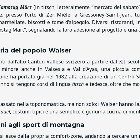
Samstag Märt
(in titsch, letteralmente “mercato del sabato”
, presso l’orto di Zer Mièle, a Gressoney-Saint-Jean, tu
marmellate, biscotti e tome d’alpeggio. Diversi ristoranti, in
amstag Märt
”, segnalando la loro adesione al progetto e una 
toria del popolo Walser
ti dall’alto Canton Vallese svizzero a partire dal XII secol
 minore anche in Valsesia e Val d’Ayas, una piccola co
rsone ha portato già nel 1982 alla creazione di un
Centro S
nno si tengono corsi di lingua
titsch
e tedesca, oltre che mo
 passato nella toponomastica, ma non solo: i Walser hanno la
tadel
, costumi tipici e una semplice e genuina cucina di mon
ni agli sport di montagna
 si esce dalla propria comfort-zone, andando a cercare un