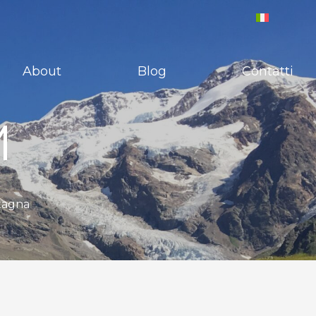
About
Blog
Contatti
M
ntagna