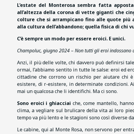
L’estate del Monterosa sembra fatta apposta 
all’altezza della corona di vette giganti che ci
colture che si arrampicano fino alle quote più 
alla cultura dell’abbandono; quella fisica di chi v
C’è sempre un modo per essere eroici. E unici.
Champoluc, giugno 2024
–
Non tutti gli eroi indossano
Anzi, il più delle volte, chi davvero può definirsi
ormai, l’abbiamo sentito in tutte le salse: eroi ed ero
cittadine che corrono un rischio per aiutare chi è i
esistere, di r-esistere, in determinate condizioni.
mai un qualcosa che li identifichi. Ma ci sono.
Sono eroici i ghiacciai
che, come mantello, hanno l
clima, a vegliare sul brulicare della vita ai loro pie
tempo va più lento e le stagioni sono così diverse 
Le cabine, qui al Monte Rosa, non servono per entra