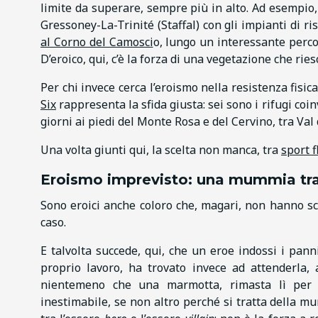
limite da superare, sempre più in alto. Ad esempio,
Gressoney-La-Trinité (Staffal) con gli impianti di r
al Corno del Camosci
o, lungo un interessante perco
D’eroico, qui, c’è la forza di una vegetazione che ri
Per chi invece cerca l’eroismo nella resistenza fisic
Six
rappresenta la sfida giusta: sei sono i rifugi coi
giorni ai piedi del Monte Rosa e del Cervino, tra Val
Una volta giunti qui, la scelta non manca, tra
sport f
Eroismo imprevisto: una mummia tra 
Sono eroici anche coloro che, magari, non hanno scel
caso.
E talvolta succede, qui, che un eroe indossi i pann
proprio lavoro, ha trovato invece ad attenderla, 
nientemeno che una marmotta, rimasta lì per be
inestimabile, se non altro perché si tratta della m