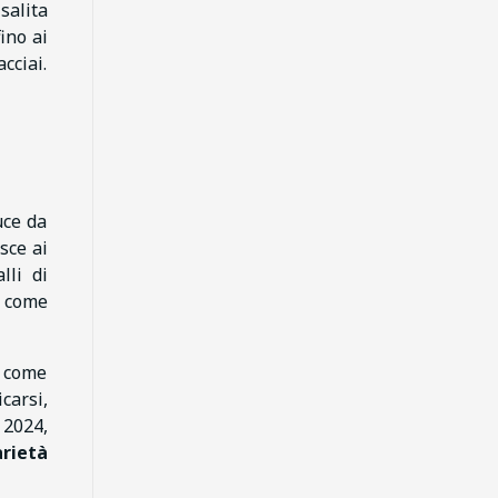
salita
ino ai
cciai.
uce da
sce ai
lli di
, come
i come
carsi,
 2024,
arietà