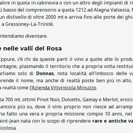
alire in quota in cabinovia o con un altro degli impianti di ri
iù basso del comprensorio a quota 1212 ad Alagna Valsesia, f
dislivello di oltre 2000 mt e arriva fino alle porte dei ghia
, a Gressoney-La-Trinité.
e intendiamo diventare.
e nelle valli del Rosa
Eppure, c’è chi da queste parti il vino a quote alte lo prod
ntagne, plasmando il territorio che a propria volta restitui
parliamo solo di
Donnas
, nota località all’imbocco delle va
rende il nome, ma anche di realtà poste ben più in alto
na realtà come
l’Azienda Vitivinicola Minuzzo
.
ota 700 mt. ottimi Pinot Noir, Dolcetto, Gamay e Merlot, eroic
a, ancora più su, dove il vino proprio non riesce ad arrampi
e ha fatto una vera e propria missione: compie 10 anni, nel
int-Jean nata con lo scopo di riprendere
rare e antiche v
icolosa.