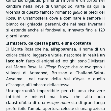
cantando Ligabue, prima di rinvenire un corpo nel
candore nella neve di Champoluc. Parte da qui la
vicenda di questo famoso romanzo
giallo
ai piedi del
Rosa, in un’atmosfera dove a dominare è sempre il
bianco dei ghiacciai perenni, che nei mesi invernali
si estende anche al fondovalle, innevato fino a 120
giorni l’anno.
Il mistero, da queste parti, è una costante
Il Monte Rosa che ha, all’apparenza, il nome di un
colore chiaro, leggero e vitale, nasconde in realtà
un
lato
noir
, fatto di enigmi ed intrighi: sono
I Misteri
del Monte Rosa, le
Village Escape
che coinvolgono i
villaggi di Antagnod, Brusson e Challand-Saint-
Anselme nel cuore della Val d’Ayas e quello
d’Issogne, all’imbocco della stessa.
Un’opportunità imperdibile per chi ama risolvere
intrighi e misteri ma trova che alla buia
claustrofobia di una
escape room
sia di gran lunga
preferibile l’ampia apertura celeste di una graziosa