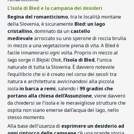
L’isola di Bled e la campana dei desideri
Regina del romanticismo
, tra le località montane
della Slovenia, è sicuramente
Bled: un lago
cristallino
, dominato da un
castello
medievale
arroccato su uno sperone di roccia brulla
in mezzo a una vegetazione piena di vita. A Bled è
facile innamorarsi ogni volta. Proprio in mezzo al
lago sorge il
Blejski Otok
,
l’isola di Bled
, l’unica
naturale di tutta la Slovenia. È davvero notevole
l’equilibrio che si è creato nel corso dei secoli tra
natura e architettura: avvicinandosi alla piccola
isola
in barca a remi
, salendo i
99 gradini che
portano alla chiesa dell’Assunzione
, viene davvero
da chiedersi se l’isola e le meravigliose strutture che
ospita non siano emerse dall’acqua del lago, nello
stesso momento.
Alla base dell’usanza di
esprimere un desiderio ad
ogni rintocco delle campane
c’è una grande storia