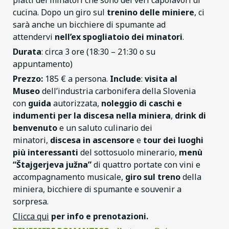
piatti dei minatori che sono dei veri capolavori di
cucina. Dopo un giro sul
trenino delle miniere
, ci
sarà anche un bicchiere di spumante ad
attendervi
nell’ex spogliatoio dei minatori
.
Durata
: circa 3 ore (18:30 – 21:30 o su
appuntamento)
Prezzo:
185 € a persona.
Include
:
visita al
Museo
dell’industria carbonifera della Slovenia
con
guida
autorizzata,
noleggio di caschi e
indumenti per la discesa nella miniera
,
drink di
benvenuto
e un saluto culinario dei
minatori,
discesa in ascensore
e
tour dei luoghi
più interessanti
del sottosuolo minerario,
menù
“Štajgerjeva južna”
di quattro portate con vini e
accompagnamento musicale,
giro sul treno
della
miniera, bicchiere di spumante e souvenir a
sorpresa.
Clicca qui
per info e prenotazioni.