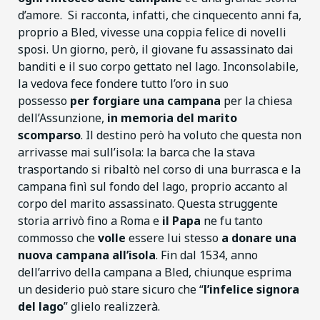
d’amore. Si racconta, infatti, che cinquecento anni fa,
proprio a Bled, vivesse una coppia felice di novelli
sposi. Un giorno, però, il giovane fu assassinato dai
banditi e il suo corpo gettato nel lago. Inconsolabile,
la vedova fece fondere tutto l’oro in suo
possesso
per forgiare una campana
per la chiesa
dell’Assunzione,
in memoria del marito
scomparso
. Il destino però ha voluto che questa non
arrivasse mai sull’isola: la barca che la stava
trasportando si ribaltò nel corso di una burrasca e la
campana finì sul fondo del lago, proprio accanto al
corpo del marito assassinato. Questa struggente
storia arrivò fino a Roma e
il Papa
ne fu tanto
commosso che
volle
essere lui stesso
a donare una
nuova campana all’isola
. Fin dal 1534, anno
dell’arrivo della campana a Bled, chiunque esprima
un desiderio può stare sicuro che “
l’infelice signora
del lago
” glielo realizzerà.