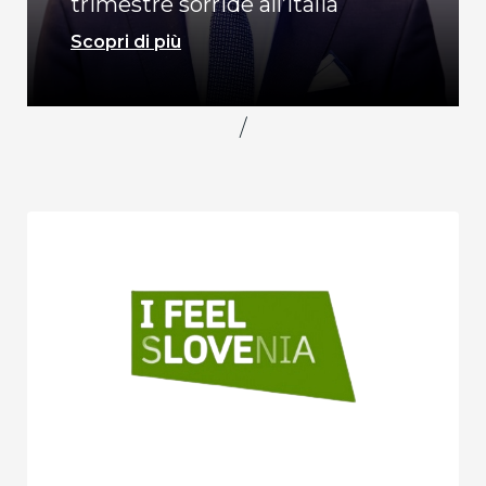
trimestre sorride all’Italia
Scopri di più
/