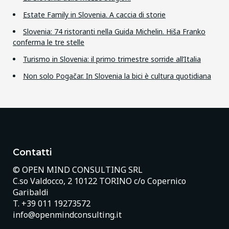
Estate Family in Slovenia. A caccia di storie
Slovenia: 74 ristoranti nella Guida Michelin. Hiša Franko
conferma le tre stelle
Turismo in Slovenia: il primo trimestre sorride all’Italia
Non solo Pogačar. In Slovenia la bici è cultura quotidiana
Contatti
© OPEN MIND CONSULTING SRL
C.so Valdocco, 2 10122 TORINO c/o Copernico
Garibaldi
T.
+39 011 19273572
info@openmindconsulting.it