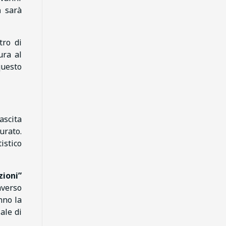
a
sarà
tro di
ura al
questo
ascita
rato.
istico
ioni”
averso
nno la
ale di