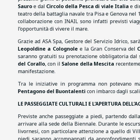
Sauro
e dal
Circolo della Pesca di viale Italia
e di
teatro della battaglia navale tra Pisa e Genova nel 12
collaborazione con INAIL sono infatti previsti viag
l’opportunità di vivere il mare.
Grazie ad ASA Spa, Gestore del Servizio Idrico, sa
Leopoldine a Colognole
e la Gran Conserva del
C
saranno gratuiti su prenotazione obbligatoria dal s
del Corallo
, con il
Salone della Mescita
recentemen
manifestazione.
Tra le iniziative in programma non potevano man
Pentagono del Buontalenti
con imbarco dagli scali
LE PASSEGGIATE CULTURALI E L’APERTURA DELL’
Previste anche passeggiate a piedi, partendo dal
arrivare alla sede della Biennale. Durante le escurs
livornesi, con particolare attenzione a quello di Vil
piedi saranno accompagnati da approfondimenti s