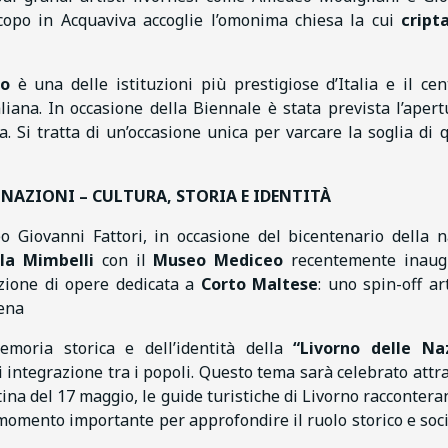
Iacopo in Acquaviva accoglie l’omonima chiesa la cui
cript
no
è una delle istituzioni più prestigiose d’Italia e il cen
aliana. In occasione della Biennale è stata prevista l’apert
. Si tratta di un’occasione unica per varcare la soglia di 
 NAZIONI – CULTURA, STORIA E IDENTITÀ
o Giovanni Fattori, in occasione del bicentenario della n
lla Mimbelli
con il
Museo Mediceo
recentemente inaugu
ezione di opere dedicata a
Corto Maltese
: uno spin-off art
ena
moria storica e dell’identità della
“Livorno delle Naz
i integrazione tra i popoli. Questo tema sarà celebrato attr
tina del 17 maggio, le guide turistiche di Livorno raccontera
 momento importante per approfondire il ruolo storico e soci