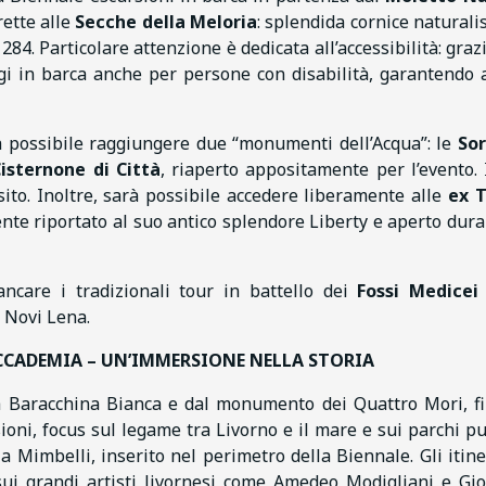
rette alle
Secche della Meloria
: splendida cornice naturalis
84. Particolare attenzione è dedicata all’accessibilità: grazi
gi in barca anche per persone con disabilità, garantendo a
rà possibile raggiungere due “monumenti dell’Acqua”: le
Sor
isternone di Città
, riaperto appositamente per l’evento. 
ito. Inoltre, sarà possibile accedere liberamente alle
ex 
te riportato al suo antico splendore Liberty e aperto dura
care i tradizionali tour in battello dei
Fossi Medicei
 Novi Lena.
ACCADEMIA – UN’IMMERSIONE NELLA STORIA
la Baracchina Bianca e dal monumento dei Quattro Mori, f
ioni, focus sul legame tra Livorno e il mare e sui parchi pu
la Mimbelli, inserito nel perimetro della Biennale. Gli itine
ui grandi artisti livornesi come Amedeo Modigliani e Gi