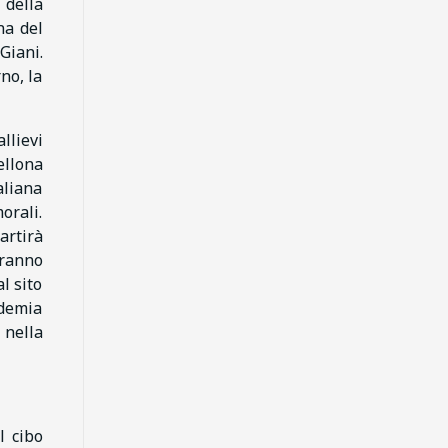
 della
na del
Giani.
no, la
llievi
ellona
aliana
orali.
artirà
aranno
l sito
ademia
 nella
l cibo