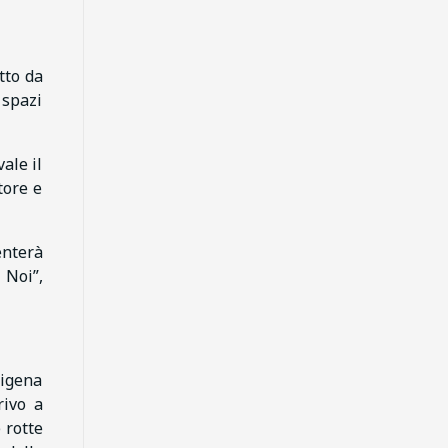
tto da
 spazi
ale il
tore e
enterà
 Noi”,
cigena
rivo a
 rotte