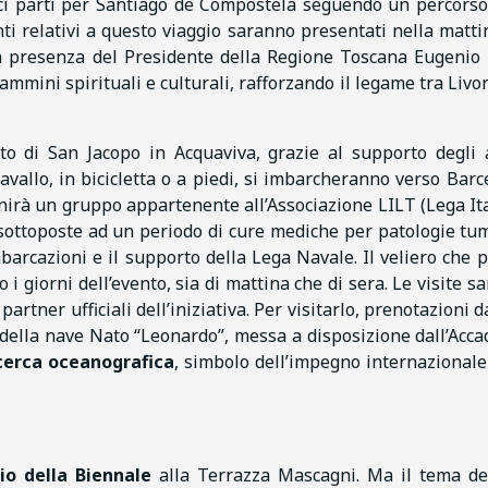
ci partì per Santiago de Compostela seguendo un percorso
i relativi a questo viaggio saranno presentati nella matti
a presenza del Presidente della Regione Toscana Eugenio 
cammini spirituali e culturali, rafforzando il legame tra Livor
to di San Jacopo in Acquaviva, grazie al supporto degli a
cavallo, in bicicletta o a piedi, si imbarcheranno verso Barc
i unirà un gruppo appartenente all’Associazione LILT (Lega It
 sottoposte ad un periodo di cure mediche per patologie tum
barcazioni e il supporto della Lega Navale. Il veliero che p
 i giorni dell’evento, sia di mattina che di sera. Le visite s
rtner ufficiali dell’iniziativa. Per visitarlo, prenotazioni da
 della nave Nato “Leonardo”, messa a disposizione dall’Acc
cerca oceanografica
, simbolo dell’impegno internazionale
gio della Biennale
alla Terrazza Mascagni. Ma il tema de