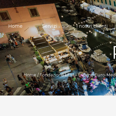
Home
Servizi
I nostri clienti
Home /
Fondazione LEM – Livorno Euro-Med