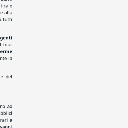
tica e
e alla
 tutti
genti
I tour
Terme
nte la
e del
ino ad
bblici
rari a
ovanni