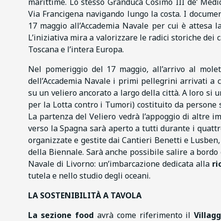
marittime. Lo stesso Granduca Cosimo III de’ Medi
Via Francigena navigando lungo la costa. I document
17 maggio all’Accademia Navale per cui è attesa l
L’iniziativa mira a valorizzare le radici storiche dei 
Toscana e l’intera Europa.
Nel pomeriggio del 17 maggio, all’arrivo al molet
dell’Accademia Navale i primi pellegrini arrivati a 
su un veliero ancorato a largo della città. A loro s
per la Lotta contro i Tumori) costituito da persone
La partenza del Veliero vedrà l’appoggio di altre im
verso la Spagna sarà aperto a tutti durante i quattro
organizzate e gestite dai Cantieri Benetti e Lusben, pa
della Biennale. Sarà anche possibile salire a bordo
Navale di Livorno: un’imbarcazione dedicata alla
ri
tutela e nello studio degli oceani.
LA SOSTENIBILITÀ A TAVOLA
La sezione food
avrà come riferimento il
Villag