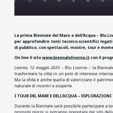
La prima Biennale del Mare e dell’Acqua – Blu L
per approfondire temi tecnico-scientifici lega
di pubblico, con spettacoli, mostre, tour e mome
On line il sito
www.biennalelivorno.it
con il progr
Livorno, 12 maggio 2025
– Blu Livorno – la Biennal
trasformare la città in un polo di interesse intern
Ma la sfida è anche quella di valorizzare il patrim
naturale di incontri e scoperte.
I TOUR DEL MARE E DELL’ACQUA – ESPLORAZIONI
Durante la Biennale sarà possibile partecipare a tour
prossimi giorni si potranno prenotare dal sito del