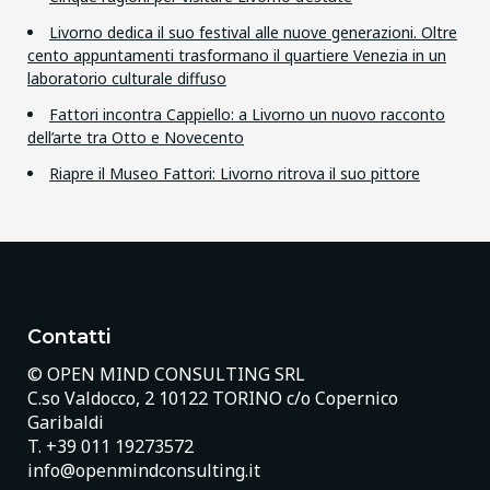
Livorno dedica il suo festival alle nuove generazioni. Oltre
cento appuntamenti trasformano il quartiere Venezia in un
laboratorio culturale diffuso
Fattori incontra Cappiello: a Livorno un nuovo racconto
dell’arte tra Otto e Novecento
Riapre il Museo Fattori: Livorno ritrova il suo pittore
Contatti
© OPEN MIND CONSULTING SRL
C.so Valdocco, 2 10122 TORINO c/o Copernico
Garibaldi
T.
+39 011 19273572
info@openmindconsulting.it