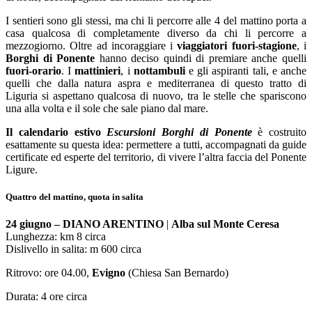
I sentieri sono gli stessi, ma chi li percorre alle 4 del mattino porta a
casa qualcosa di completamente diverso da chi li percorre a
mezzogiorno. Oltre ad incoraggiare i
viaggiatori fuori-stagione
, i
Borghi di Ponente
hanno deciso quindi di premiare anche quelli
fuori-orario
. I
mattinieri
, i
nottambuli
e gli aspiranti tali, e anche
quelli che dalla natura aspra e mediterranea di questo tratto di
Liguria si aspettano qualcosa di nuovo, tra le stelle che spariscono
una alla volta e il sole che sale piano dal mare.
Il calendario estivo
Escursioni Borghi di Ponente
è costruito
esattamente su questa idea: permettere a tutti, accompagnati da guide
certificate ed esperte del territorio, di vivere l’altra faccia del Ponente
Ligure.
Quattro del mattino, quota in salita
24 giugno – DIANO ARENTINO
|
Alba sul Monte Ceresa
Lunghezza: km 8 circa
Dislivello in salita: m 600 circa
Ritrovo: ore 04.00,
Evigno
(Chiesa San Bernardo)
Durata: 4 ore circa