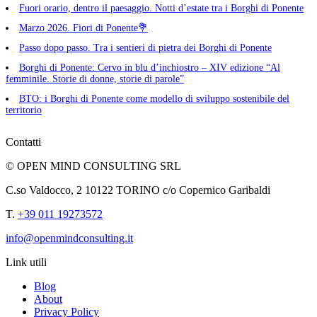
Fuori orario, dentro il paesaggio. Notti d’estate tra i Borghi di Ponente
Marzo 2026. Fiori di Ponente💐
Passo dopo passo. Tra i sentieri di pietra dei Borghi di Ponente
Borghi di Ponente: Cervo in blu d’inchiostro – XIV edizione “Al
femminile. Storie di donne, storie di parole”
BTO: i Borghi di Ponente come modello di sviluppo sostenibile del
territorio
Contatti
© OPEN MIND CONSULTING SRL
C.so Valdocco, 2 10122 TORINO c/o Copernico Garibaldi
T.
+39 011 19273572
info@openmindconsulting.it
Link utili
Blog
About
Privacy Policy