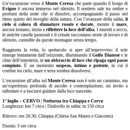
Un’escursione verso il
Monte Ceresa
che parte quando il borgo di
Evigno
è ancora immerso nel silenzio. Il sentiero sale tra ombre e
profumi della notte che si dissolve, accompagnando il passo nel
ritmo quieto del risveglio della natura. Con l’avanzare della salita,
il
cielo si colora di sfumature rosate e dorate
, mentre il
mare
,
ancora lontano, inizia a
riflettere la luce dell’alba
. I muretti a secco,
le antiche caselle pastorali e il crinale raccontano storie di lavoro e di
silenzio, custodite da queste montagne senza tempo.
Raggiunta la vetta, lo spettacolo si apre all’improvviso: il sole
emerge lentamente dall’orizzonte, illuminando il
Golfo Dianese
e le
cime dell’entroterra, in
un abbraccio di luce che ripaga ogni passo
compiuto
. È un momento
sospeso, intimo e potente
, in cui il
confine tra cielo, mare e terra sembra dissolversi.
L’escursione all’alba sul
Monte Ceresa
non è solo un cammino, ma
un’esperienza profonda di ascolto e contemplazione, un invito a
rallentare e a lasciarsi guidare dalla luce nascente.
1° luglio –
CERVO
|
Notturna tra Chiappa e Cervo
Lunghezza: km 7 circa | Dislivello in salita: m 150 circa
Ritrovo: ore 20.30, Chiappa (Chiesa San Mauro e Giacomo)
Durata: 3 ore circa