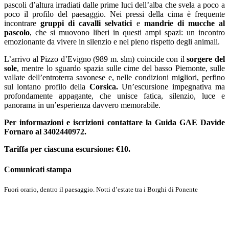
pascoli d’altura irradiati dalle prime luci dell’alba che svela a poco a
poco il profilo del paesaggio. Nei pressi della cima è frequente
incontrare
gruppi di cavalli selvatici
e
mandrie di mucche al
pascolo
, che si muovono liberi in questi ampi spazi: un incontro
emozionante da vivere in silenzio e nel pieno rispetto degli animali.
L’arrivo al Pizzo d’Evigno (989 m. slm) coincide con il
sorgere del
sole
, mentre lo sguardo spazia sulle cime del basso Piemonte, sulle
vallate dell’entroterra savonese e, nelle condizioni migliori, perfino
sul lontano profilo della
Corsica.
Un’escursione impegnativa ma
profondamente appagante, che unisce fatica, silenzio, luce e
panorama in un’esperienza davvero memorabile.
Per informazioni e iscrizioni contattare la Guida GAE Davide
Fornaro al 3402440972.
Tariffa per ciascuna escursione: €10.
Comunicati stampa
Fuori orario, dentro il paesaggio. Notti d’estate tra i Borghi di Ponente
Scopri di più