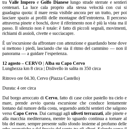
tra
Valle Impero
e
Golfo Dianese
lungo strade sterrate e sentieri
centenari. La luce cala proprio alla stessa velocità con cui si
guadagna quota: il mare resta visibile ancora per un tratto, per poi
lasciare spazio ai profili delle montagne dell’entroterra. Il percorso
attraversa pinete e boschi, dove il riferimento non è più la vista ma il
passo. Il silenzio non è totale: è fatto di piccoli segnali, movimenti,
richiami di assioli, civette e succiacapre.
È un’escursione da affrontare con attenzione e guardando bene dove
si mettono i piedi, lasciando che sia il ritmo del cammino — non il
panorama — a guidare l’esperienza.
12 agosto –
CERVO
|
Alba su Capo Cervo
Lunghezza km 8 circa | Dislivello in salita m 350 circa
Ritrovo ore 04.30, Cervo (Piazza Castello)
Durata: 4 ore circa
Dal borgo arroccato di
Cervo
, fatto di case color pastello tra cielo e
mare, prende avvio questa escursione che conduce lentamente
lontano dal rumore della costa, seguendo antichi sentieri che salgono
verso
Capo Cervo
. Dai carruggi agli
uliveti terrazzati
, alle pinete e
alla macchia mediterranea, mentre lo sguardo continua a tornare al
blu del mare, sempre presente sullo sfondo insieme al profumo delle
erbe aromatiche e dal fruscio del vento tra gli alberi. Salendo verso il