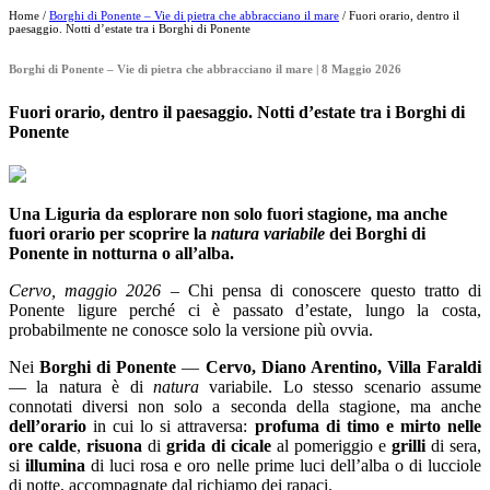
Home /
Borghi di Ponente – Vie di pietra che abbracciano il mare
/ Fuori orario, dentro il
paesaggio. Notti d’estate tra i Borghi di Ponente
Borghi di Ponente – Vie di pietra che abbracciano il mare | 8 Maggio 2026
Fuori orario, dentro il paesaggio. Notti d’estate tra i Borghi di
Ponente
Una Liguria da esplorare non solo fuori stagione, ma anche
fuori orario per scoprire la
natura variabile
dei Borghi di
Ponente in notturna o all’alba.
Cervo, maggio 2026
– Chi pensa di conoscere questo tratto di
Ponente ligure perché ci è passato d’estate, lungo la costa,
probabilmente ne conosce solo la versione più ovvia.
Nei
Borghi di Ponente
—
Cervo, Diano Arentino, Villa Faraldi
— la natura è di
natura
variabile. Lo stesso scenario assume
connotati diversi non solo a seconda della stagione, ma anche
dell’orario
in cui lo si attraversa:
profuma di timo e mirto nelle
ore calde
,
risuona
di
grida di cicale
al pomeriggio e
grilli
di sera,
si
illumina
di luci rosa e oro nelle prime luci dell’alba o di lucciole
di notte, accompagnate dal richiamo dei rapaci.