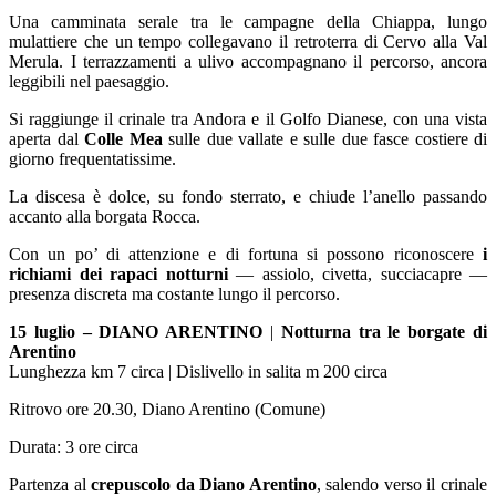
Una camminata serale tra le campagne della Chiappa, lungo
mulattiere che un tempo collegavano il retroterra di Cervo alla Val
Merula. I terrazzamenti a ulivo accompagnano il percorso, ancora
leggibili nel paesaggio.
Si raggiunge il crinale tra Andora e il Golfo Dianese, con una vista
aperta dal
Colle Mea
sulle due vallate e sulle due fasce costiere di
giorno frequentatissime.
La discesa è dolce, su fondo sterrato, e chiude l’anello passando
accanto alla borgata Rocca.
Con un po’ di attenzione e di fortuna si possono riconoscere
i
richiami dei rapaci notturni
— assiolo, civetta, succiacapre —
presenza discreta ma costante lungo il percorso.
15 luglio –
DIANO ARENTINO
|
Notturna tra le borgate di
Arentino
Lunghezza km 7 circa | Dislivello in salita m 200 circa
Ritrovo ore 20.30, Diano Arentino (Comune)
Durata: 3 ore circa
Partenza al
crepuscolo da Diano Arentino
, salendo verso il crinale