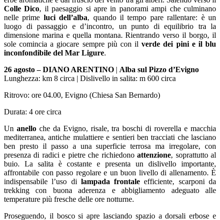
Colle Dico
, il paesaggio si apre in panorami ampi che culminano
nelle prime
luci dell’alba
, quando il tempo pare rallentare: è un
luogo di passaggio e d’incontro, un punto di equilibrio tra la
dimensione marina e quella montana. Rientrando verso il borgo, il
sole comincia a giocare sempre più con il
verde dei pini e il blu
inconfondibile del Mar Ligure
.
26 agosto –
DIANO ARENTINO
|
Alba sul Pizzo d’Evigno
Lunghezza: km 8 circa | Dislivello in salita: m 600 circa
Ritrovo: ore 04.00, Evigno (Chiesa San Bernardo)
Durata: 4 ore circa
Un
anello
che da Evigno, risale, tra boschi di roverella e macchia
mediterranea, antiche mulattiere e sentieri ben tracciati che lasciano
ben presto il passo a una superficie terrosa ma irregolare, con
presenza di radici e pietre che richiedono
attenzione
, soprattutto al
buio. La salita è costante e presenta un dislivello importante,
affrontabile con passo regolare e un buon livello di allenamento. È
indispensabile l’uso di
lampada frontale
efficiente, scarponi da
trekking con buona aderenza e abbigliamento adeguato alle
temperature più fresche delle ore notturne.
Proseguendo, il bosco si apre lasciando spazio a dorsali erbose e