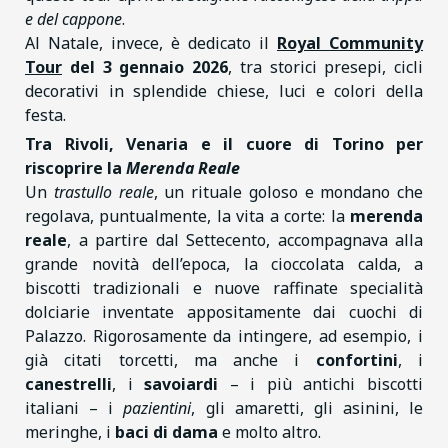
e del cappone
.
Al Natale, invece, è dedicato il
Royal Community
Tour
del 3 gennaio 2026
, tra storici presepi, cicli
decorativi in splendide chiese, luci e colori della
festa.
Tra Rivoli, Venaria e il cuore di Torino per
riscoprire la
Merenda Reale
Un
trastullo reale
, un rituale goloso e mondano che
regolava, puntualmente, la vita a corte: la
merenda
reale
, a partire dal Settecento, accompagnava alla
grande novità dell’epoca, la cioccolata calda, a
biscotti tradizionali e nuove raffinate specialità
dolciarie inventate appositamente dai cuochi di
Palazzo. Rigorosamente da intingere, ad esempio, i
già citati torcetti, ma anche i
confortini
, i
canestrelli
, i
savoiardi
– i più antichi biscotti
italiani – i
pazientini
, gli amaretti, gli asinini, le
meringhe, i
baci di dama
e molto altro.