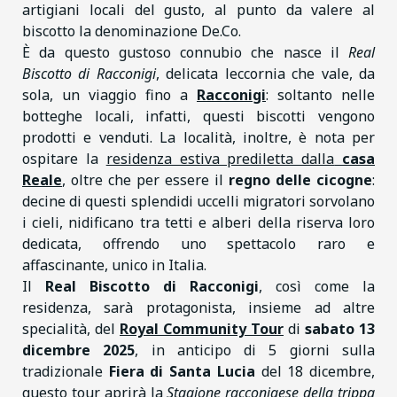
artigiani locali del gusto, al punto da valere al
biscotto la denominazione De.Co.
È da questo gustoso connubio che nasce il
Real
Biscotto di Racconigi
, delicata leccornia che vale, da
sola, un viaggio fino a
Racconigi
: soltanto nelle
botteghe locali, infatti, questi biscotti vengono
prodotti e venduti. La località, inoltre, è nota per
ospitare la
residenza estiva prediletta dalla
casa
Reale
, oltre che per essere il
regno delle cicogne
:
decine di questi splendidi uccelli migratori sorvolano
i cieli, nidificano tra tetti e alberi della riserva loro
dedicata, offrendo uno spettacolo raro e
affascinante, unico in Italia.
Il
Real Biscotto di Racconigi
, così come la
residenza, sarà protagonista, insieme ad altre
specialità, del
Royal Community Tour
di
sabato 13
dicembre 2025
, in anticipo di 5 giorni sulla
tradizionale
Fiera di Santa Lucia
del 18 dicembre,
questo tour aprirà la
Stagione
racconigese della trippa