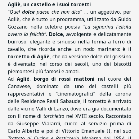
Agliè, un castello e i suoi torcetti
“
Quel
dolce
paese che non dico
” … un aggettivo, per
Agliè, che è tutto un programma, utilizzato da Guido
Gozzano nella celebre poesia
“La signorina Felicita
ovvero la felicità”
.
Dolce
, avvolgente e delicatamente
burroso, elegante e sinuoso nella forma a ferro di
cavallo, che ricorda anche un nodo marinaro: è il
torcetto di Agliè
, che da versione dolce del grissino
è diventato, nel corso dei secoli, uno dei biscotti
piemontesi più famosi e amati.
Ad
Agliè
,
borgo di rossi mattoni
nel cuore del
Canavese, dominato da uno dei castelli più
rappresentativi e “cinematografici” della corona
delle Residenze Reali Sabaude, il torcetto è arrivato
dalle vicine Valli di Lanzo, dove era già documentato
con il nome di
torchietto
nel XVIII secolo. Raccontato
da Giuseppe Vialardi, cuoco al servizio prima di
Carlo Alberto e poi di Vittorio Emanuele II, nel suo
Trattato di Cucina e Pasticceria Moderna
del 1854, il