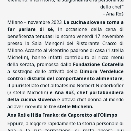
dello chef”
– Ana Roš
Milano – novembre 2023.
La cucina slovena torna a
far parlare di sé
, in occasione della cena di
beneficenza tenutasi lo scorso venerdì 17 novembre
presso la Sala Mengoni del Ristorante Cracco di
Milano. Accanto al vicentino padrone di casa (1 stella
Michelin), hanno infatti contribuito al ricco menù
della serata, promossa dalla
Fondazione Cotarella
a sostegno delle attività della
Dimora Verdeluce
contro i disturbi del comportamento alimentare
,
il pluristellato chef altoatesino Norbert Niederkofler
(3 stelle Michelin)
e Ana Roš, chef portabandiera
della cucina slovena
e ottava chef donna al mondo
ad aver ricevuto le
tre stelle Michelin.
Ana Roš e Hiša Franko: da Caporetto all’Olimpo
Eppure, a leggere rapidamente la storia personale di
Ana e la sua formazione, si resta ancora più