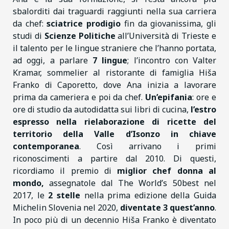
sbalorditi dai traguardi raggiunti nella sua carriera
da chef:
sciatrice prodigio
fin da giovanissima, gli
studi di
Scienze Politiche
all’Università di Trieste e
il talento per le lingue straniere che l’hanno portata,
ad oggi, a parlare
7 lingue
; l’incontro con Valter
Kramar, sommelier al ristorante di famiglia Hiša
Franko di Caporetto, dove Ana inizia a lavorare
prima da cameriera e poi da chef.
Un’epifania
: ore e
ore di studio da autodidatta sui libri di cucina,
l’estro
espresso nella rielaborazione di ricette del
territorio della Valle d’Isonzo in chiave
contemporanea
. Così arrivano i primi
riconoscimenti a partire dal 2010. Di questi,
ricordiamo il premio di
miglior chef donna al
mondo,
assegnatole dal The World’s 50best nel
2017, le
2 stelle
nella prima edizione della Guida
Michelin Slovenia nel 2020,
diventate 3 quest’anno
.
In poco più di un decennio Hiša Franko è diventato