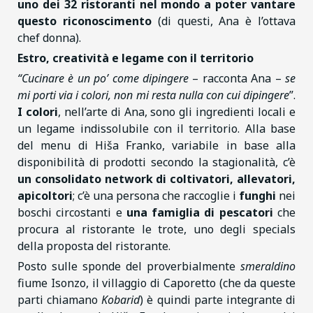
uno dei 32 ristoranti nel mondo a poter vantare
questo riconoscimento
(di questi, Ana è l’ottava
chef donna).
Estro, creatività e legame con il territorio
“Cucinare è un po’ come dipingere
– racconta Ana –
se
mi porti via i colori, non mi resta nulla con cui dipingere
”.
I colori
, nell’arte di Ana, sono gli ingredienti locali e
un legame indissolubile con il territorio. Alla base
del menu di Hiša Franko, variabile in base alla
disponibilità di prodotti secondo la stagionalità, c’è
un consolidato network di coltivatori, allevatori,
apicoltori
; c’è una persona che raccoglie i
funghi
nei
boschi circostanti e
una famiglia di pescatori
che
procura al ristorante le trote, uno degli specials
della proposta del ristorante.
Posto sulle sponde del proverbialmente
smeraldino
fiume Isonzo, il villaggio di Caporetto (che da queste
parti chiamano
Kobarid
) è quindi parte integrante di